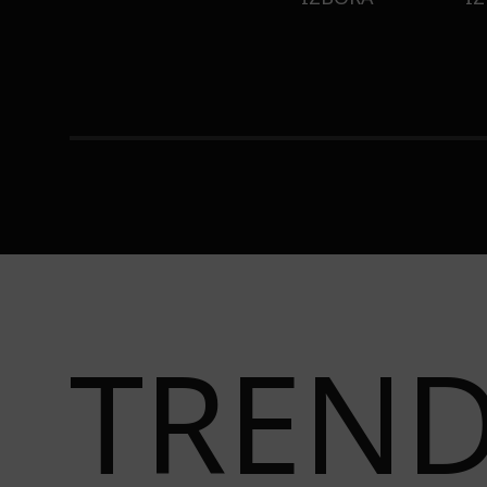
STI
TREN