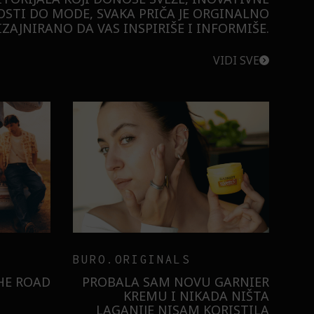
STI DO MODE, SVAKA PRIČA JE ORGINALNO
ZAJNIRANO DA VAS INSPIRIŠE I INFORMIŠE.
VIDI SVE
BURO.ORIGINALS
RISTILI
 ULTRA:
KAKO NAM ŠMINKA POMAŽE
U DLAN!
DA POKAŽEMO SVOJE