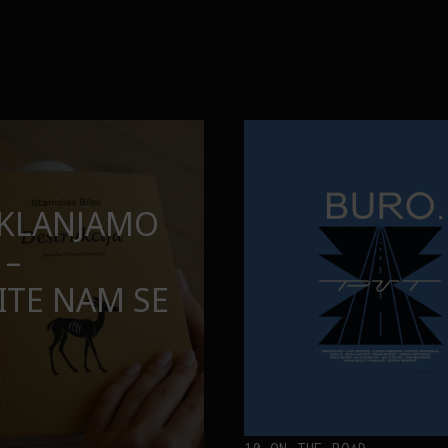
opuštamo
Onaj jedan proizvod koji stalno
BURO.MEN
SAMDESETE:
ONAJ JEDAN 
PUŠTAMO
STALNO SELI
TORBE