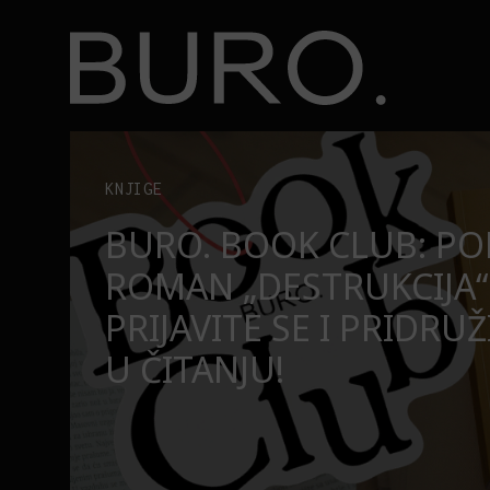
BURO.
užite nam se u čitanju!
Beograd, Bajaga i osamdesete: Mjuzikl koji ne pr
POZORIŠTE
O
BEOGRAD, BAJAGA I O
MJUZIKL KOJI NE PRO
SE