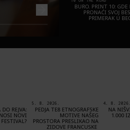
10 ON THE ROAD
BURO. PRINT 10: GDE
PRONAĆI SVOJ BE
PRIMERAK U B
4. 8. 2026.
7. 8. 2026
NOGRAFSKE
NA NIŠVILU U AVGUSTU
PLAYING
IVE NAŠEG
1.000 IZVOĐAČA SA 300
O
SLIKAO NA
PROGRAMA
FRANCUSKE