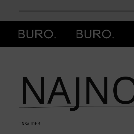
Prethodna slika
Next image
NAJNO
INSAJDER