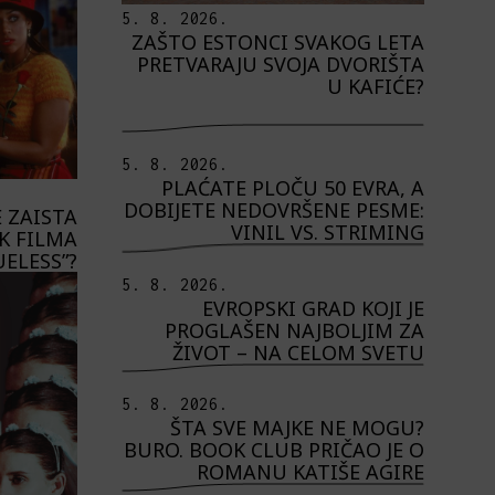
5. 8. 2026.
ZAŠTO ESTONCI SVAKOG LETA
PRETVARAJU SVOJA DVORIŠTA
U KAFIĆE?
5. 8. 2026.
PLAĆATE PLOČU 50 EVRA, A
DOBIJETE NEDOVRŠENE PESME:
E ZAISTA
VINIL VS. STRIMING
K FILMA
UELESS”?
5. 8. 2026.
EVROPSKI GRAD KOJI JE
PROGLAŠEN NAJBOLJIM ZA
ŽIVOT – NA CELOM SVETU
5. 8. 2026.
ŠTA SVE MAJKE NE MOGU?
BURO. BOOK CLUB PRIČAO JE O
ROMANU KATIŠE AGIRE