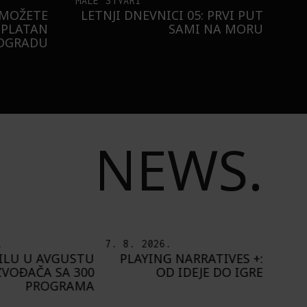
MALE STVARI
 MOŽETE
LETNJI DNEVNICI 05: PRVI PUT
SPLATAN
SAMI NA MORU
EOGRADU
NEWS.
.
6. 8. 2026.
5. 8.
 NARRATIVES +:
IZLOŽBA „OTISAK
O
D IDEJE DO IGRE
UMETNIKA“ OD 8.
ŠT
AVGUSTA U PAVILJONU
„CVIJETA ZUZORIĆ“