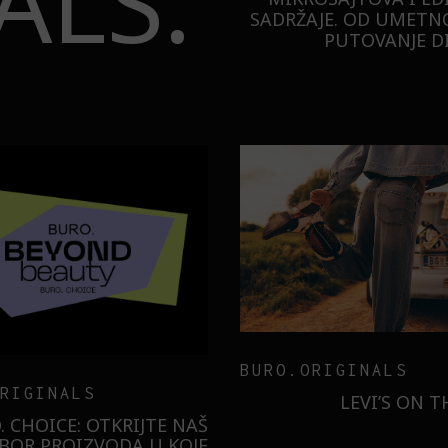
ALS.
SADRŽAJE. OD UMETNO
PUTOVANJE DI
TECHNOLOGY
ER
MESEC DANA SMO KO
SAMSUNG GALAXY S26
ILI SMO U NOVOJ MONA
BUDUĆNOST STAJE 
RADNJI U GALERIJI – I