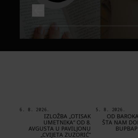
5. 8. 2026.
5. 8. 2026.
TISAK
OD BAROKA DO REJVA:
PEDJA TE8 ET
OD 8.
ŠTA NAM DONOSI NOVI
MOT
LJONU
BUPBAP FESTIVAL?
PROSTORA PRE
ORIĆ“
ZIDOVE 