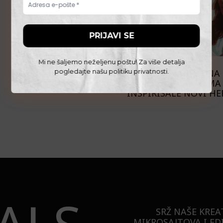
Mi ne šaljemo neželjenu poštu! Za više detalja
FILM I TV
NEOBIČNA 
pogledajte našu
politiku privatnosti
.
BLIZNAKINJAMA 
INSPIRISALE NOVI H
SRŽ NAŠE KREA
MIKROSAJTOVA I ED