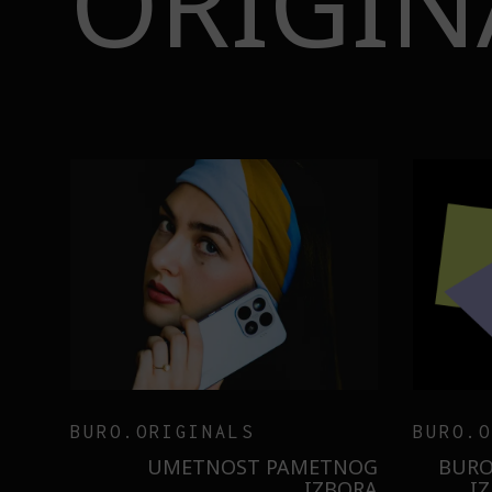
ORIGIN
BURO.ORIGINALS
INSAJD
RNIER
ZNATE LI ŠTA JE
 NIŠTA
SORBETIZACIJA? OTKRIJTE
B
ISTILA
TAJNU LAGANE NEGE KOŽE