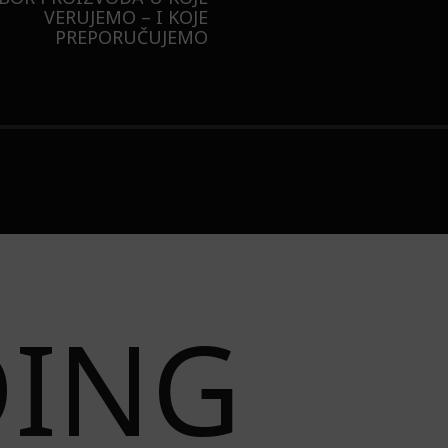
LIZOVALI NAJPOŽELJNIJU
JAKNU NA 3 NAČINA
DING