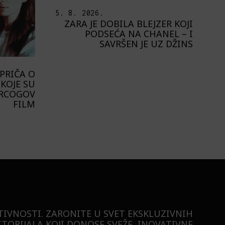
5. 8. 2026.
ZARA JE DOBILA BLEJZER KOJI
PODSEĆA NA CHANEL – I
SAVRŠEN JE UZ DŽINS
PRIČA O
KOJE SU
ERCOGOV
FILM
TIVNOSTI. ZARONITE U SVET EKSKLUZIVNIH
ITORIJALA KOJI DONOSE SVEŽE, INOVATIVNE