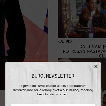
KULTURA
DA LI NAM J
POTREBAN NASTAVA
„CL
BURO.NEWSLETTER
Prijavite se i uvek budite u toku sa aktuelnim
dešavanjima na lokalnoj i svetskoj kulturnoj, modnoj,
beauty i dizajn sceni.