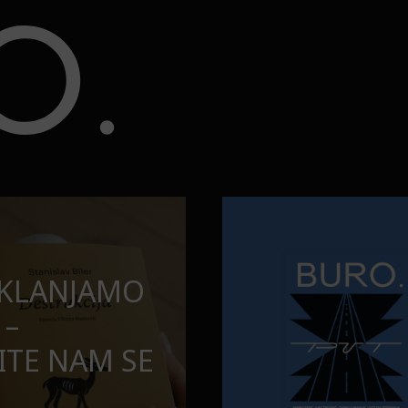
opuštamo
Onaj jedan proizvod koji stalno
BURO.MEN
SAMDESETE:
ONAJ JEDAN 
PUŠTAMO
STALNO SELI
TORBE