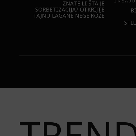
INSAJD
RNIER
ZNATE LI ŠTA JE
 NIŠTA
SORBETIZACIJA? OTKRIJTE
B
ISTILA
TAJNU LAGANE NEGE KOŽE
STI
TREN