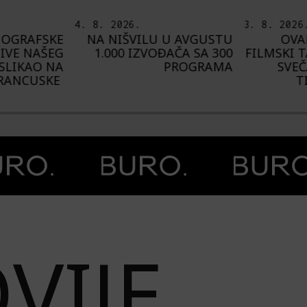
3. 8. 2026.
6. 8. 2026
U AVGUSTU
OVAKO JE IZGLEDAO
I
AČA SA 300
FILMSKI TALAS NA MORU:
U
PROGRAMA
SVEČANO ZATVOREN
AVGUST
TIVAT FILM WAVE
„C
VIJE