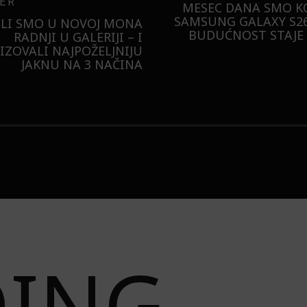
ER
MESEC DANA SMO KO
SAMSUNG GALAXY S26
ILI SMO U NOVOJ MONA
BUDUĆNOST STAJE 
RADNJI U GALERIJI – I
LIZOVALI NAJPOŽELJNIJU
JAKNU NA 3 NAČINA
DING