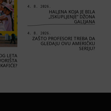
4. 8. 2026.
HALJINA KOJA JE BILA
„ISKUPLJENJE“ DŽONA
GALIJANA
4. 8. 2026.
ZAŠTO PROFESORI TREBA DA
GLEDAJU OVU AMERIČKU
SERIJU?
OG LETA
VORIŠTA
 KAFIĆE?