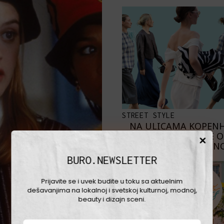
STREET STYLE
NA ULICAMA KOPEN
NAJBOLJE 
SKANDINAVKE NO
BURO.NEWSLETTER
Prijavite se i uvek budite u toku sa aktuelnim
dešavanjima na lokalnoj i svetskoj kulturnoj, modnoj,
beauty i dizajn sceni.