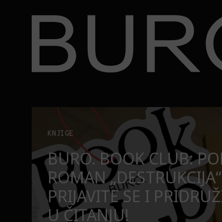
BURO.
užite nam se u čitanju!
Beograd, Bajaga i osamdesete: Mjuzikl koji ne pr
POZORIŠTE
O
BEOGRAD, BAJAGA I O
MJUZIKL KOJI NE PRO
SE