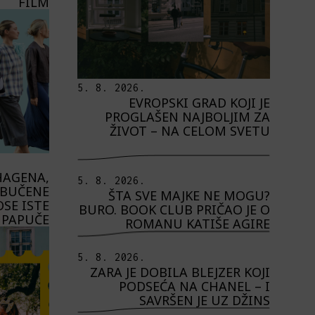
FILM
5. 8. 2026.
EVROPSKI GRAD KOJI JE
PROGLAŠEN NAJBOLJIM ZA
ŽIVOT – NA CELOM SVETU
HAGENA,
5. 8. 2026.
OBUČENE
ŠTA SVE MAJKE NE MOGU?
SE ISTE
BURO. BOOK CLUB PRIČAO JE O
PAPUČE
ROMANU KATIŠE AGIRE
5. 8. 2026.
ZARA JE DOBILA BLEJZER KOJI
PODSEĆA NA CHANEL – I
SAVRŠEN JE UZ DŽINS