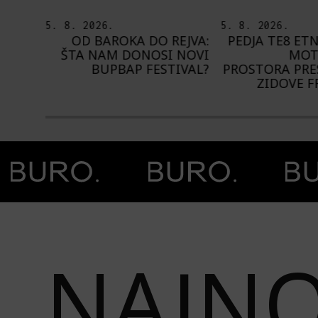
5. 8. 2026.
4. 8. 2026.
EJVA:
PEDJA TE8 ETNOGRAFSKE
NA NIŠVILU 
 NOVI
MOTIVE NAŠEG
1.000 IZVOĐ
IVAL?
PROSTORA PRESLIKAO NA
ZIDOVE FRANCUSKE
Prethodna slika
Next image
NAJNO