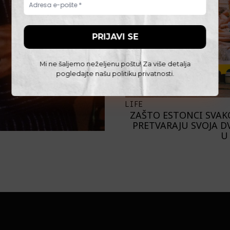
Mi ne šaljemo neželjenu poštu! Za više detalja
pogledajte našu
politiku privatnosti
.
LIFE
ZAŠTO ESTONCI SVAK
PRETVARAJU SVOJA D
U