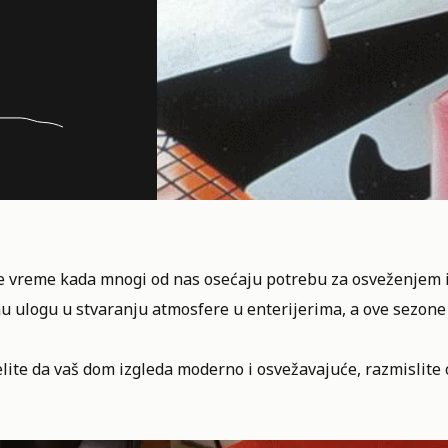
je vreme kada mnogi od nas osećaju potrebu za osveženjem 
u ulogu u stvaranju atmosfere u enterijerima, a ove sezone
lite da vaš dom izgleda moderno i osvežavajuće, razmislite 