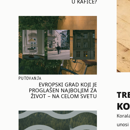
U KAFIĆE?
PUTOVANJA
EVROPSKI GRAD KOJI JE
PROGLAŠEN NAJBOLJIM ZA
TR
ŽIVOT – NA CELOM SVETU
KO
Korala
unosi 