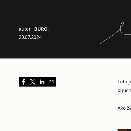
autor
BURO.
23.07.2024.
Leto 
ključn
Ako že