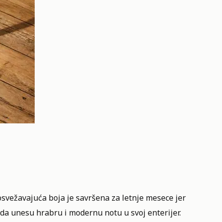
 osvežavajuća boja je savršena za letnje mesece jer
e da unesu hrabru i modernu notu u svoj enterijer.