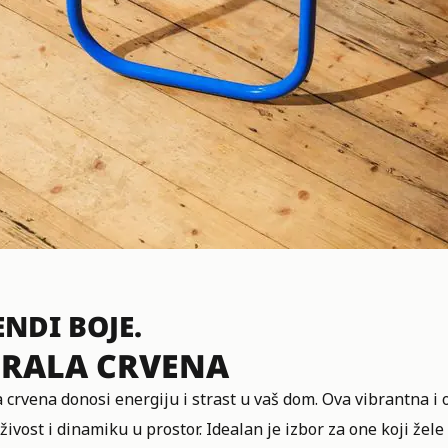
ENDI BOJE.
RALA CRVENA
 crvena donosi energiju i strast u vaš dom. Ova vibrantna i
živost i dinamiku u prostor. Idealan je izbor za one koji žel