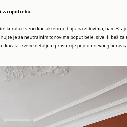
i za upotrebu:
tite korala crvenu kao akcentnu boju na zidovima, nameštaj
ujte je sa neutralnim tonovima poput bele, sive ili bež za 
e korala crvene detalje u prostorije poput dnevnog boravka i