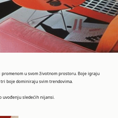
i
promenom u svom životnom prostoru
. Boje igraju
 tri boje dominiraju svim trendovima.
o uvođenju sledećih nijansi.