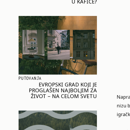
U KAFIĆE?
PUTOVANJA
EVROPSKI GRAD KOJI JE
PROGLAŠEN NAJBOLJIM ZA
ŽIVOT – NA CELOM SVETU
Napra
nizu b
igračk