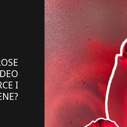
ROSE
UDEO
CE I
ENE?