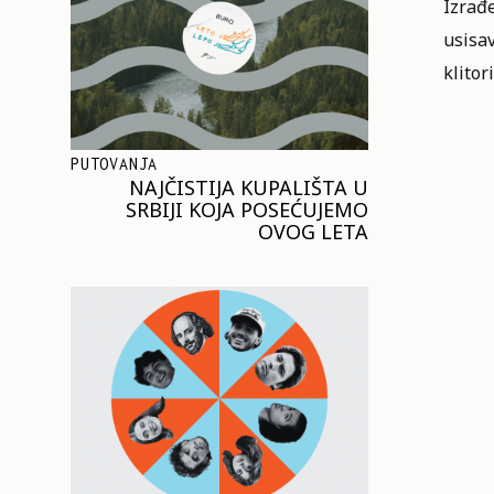
Izrađ
usisa
klitor
PUTOVANJA
NAJČISTIJA KUPALIŠTA U
SRBIJI KOJA POSEĆUJEMO
OVOG LETA