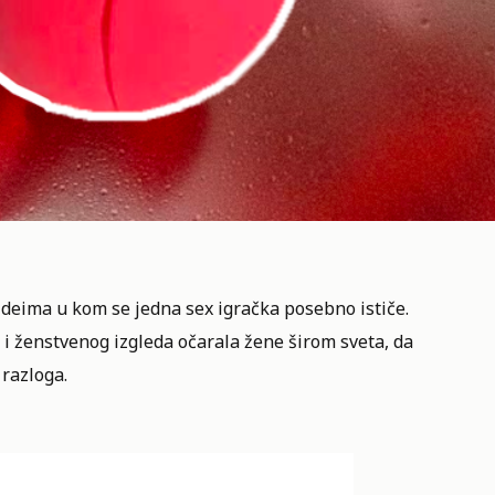
ideima u kom se jedna
sex igračka
posebno ističe.
 i ženstvenog izgleda očarala žene širom sveta, da
 razloga.