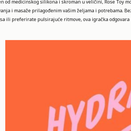
en od medicinskog silikona i skroman u veličini, Rose Toy 
vanja i masaže prilagođenim vašim željama i potrebama. Bez
isa ili preferirate pulsirajuće ritmove, ova igračka odgov