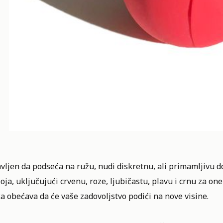
vljen da podseća na ružu, nudi diskretnu, ali primamljivu
oja, uključujući crvenu, roze, ljubičastu, plavu i crnu za o
a obećava da će vaše zadovoljstvo podići na nove visine.