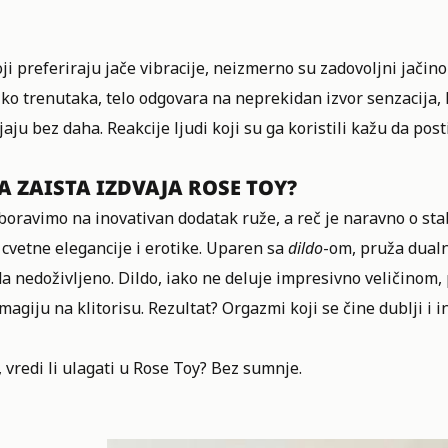
ji preferiraju jače vibracije, neizmerno su zadovoljni jači
ko trenutaka, telo odgovara na neprekidan izvor senzacija, 
jaju bez daha. Reakcije ljudi koji su ga koristili kažu da p
A ZAISTA IZDVAJA ROSE TOY?
oravimo na inovativan dodatak ruže, a reč je naravno o stab
 cvetne elegancije i erotike. Uparen sa
dildo
-om, pruža dualn
a nedoživljeno. Dildo, iako ne deluje impresivno veličinom
magiju na klitorisu. Rezultat? Orgazmi koji se čine dublji i i
 vredi li ulagati u Rose Toy? Bez sumnje.