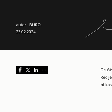
autor
BURO.
23.02.2024.
Društ
Reč j
bi kas