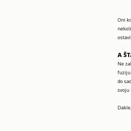
Oni ko
nekoli
ostavl
A ŠT
Ne zab
fuziju
do sad
svoju 
Dakle,