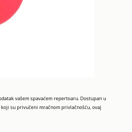
 dodatak vašem spavaćem repertoaru. Dostupan u
ne koji su privučeni mračnom privlačnošću, ovaj