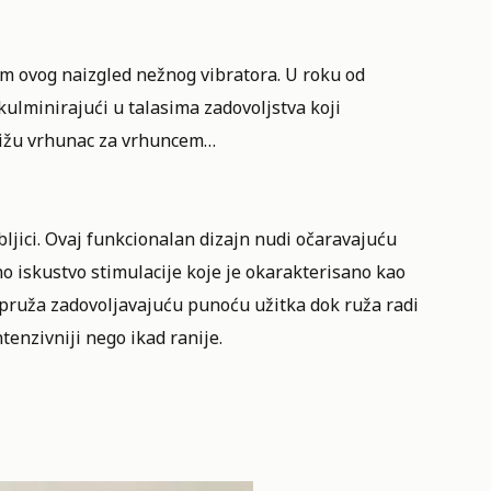
nom ovog naizgled nežnog vibratora. U roku od
kulminirajući u talasima zadovoljstva koji
ostižu vrhunac za vrhuncem…
ljici. Ovaj funkcionalan dizajn nudi očaravajuću
o iskustvo stimulacije koje je okarakterisano kao
, pruža zadovoljavajuću punoću užitka dok ruža radi
ntenzivniji nego ikad ranije.