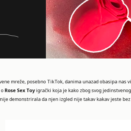
vene mreže, posebno TikTok, danima unazad obasipa nas v
e o
Rose Sex Toy
igrački koja je kako zbog svog jedinstvenog
nije demonstrirala da njen izgled nije takav kakav jeste bez