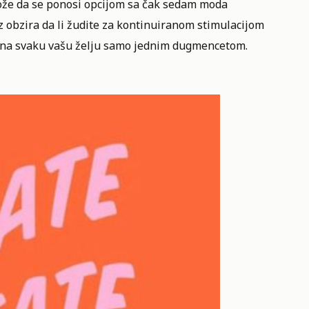
može da se ponosi opcijom sa čak sedam moda
 obzira da li žudite za kontinuiranom stimulacijom
ara na svaku vašu želju samo jednim dugmencetom.