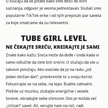
U slučaju da se pitate kako smo došli do ovih
saznanja, odgovor je veoma jednostavan. Slušali smo
popularne TikTok-erke i od njih prepisali par saveta
za koje smatramo da su relevantni.
TUBE GIRL LEVEL
NE ČEKAJTE SREĆU, KREIRAJTE JE SAMI
Znate kako kažu. Sreća može da dođe i onda kada vi
samo odlučite da ćete biti srećni. U slučaju da ste u
takvom položaju. Ako osećate da je na redu „još
jedan običan dan“, preokrenite to u svoju korist.
Fokusirajte se na sebe, na lepo. Budite zahvalni.
Plešite uz muziku, slušajte energične i vesele
tonove, obradujte sebe sitnicom. Ovo je možda već
„izlizan“ savet. Ali, verujte nam na reč, radi.