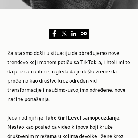
Zaista smo došli u situaciju da obrađujemo nove
trendove koji mahom potiču sa TikTok-a, i hteli mi to
da priznamo ili ne, izgleda da je došlo vreme da
prođemo kao društvo kroz određen vid
transformacije i naučimo-usvojimo određene, nove,
načine ponašanja
.
Jedan od njih je
Tube Girl Level
samopouzdanje.
Nastao kao posledica video klipova koji kruže
društvenim mrežama u kojima devojke i žene kroz