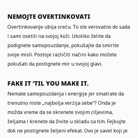
NEMOJTE OVERTINKOVATI
Overtinkovanje ubija sreću. To ste verovatno do sada
i sami osetili na svojoj koži. Ukoliko želite da
podignete samopouzdanje, pokušajte da smirite
svoje misli. Postoje različiti načini kako možete
pokušati da postignete mir u svojoj glavi.
FAKE IT ’TIL YOU MAKE IT.
Nemate samopouzdanja i energije jer smatrate da
trenutno niste „najbolja verzija sebe“? Onda je
možda vreme da se okrenete svojim ciljevima,
željama i krenete da živite u skladu sa tim. Fejkujte
dok ne postignete željeni efekat. Ovo je savet koji je