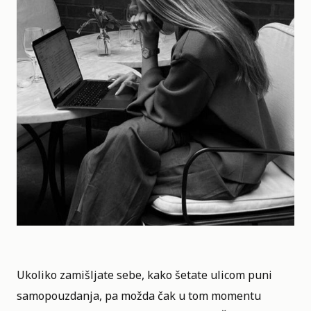
Ukoliko zamišljate sebe, kako šetate ulicom puni
samopouzdanja, pa možda čak u tom momentu