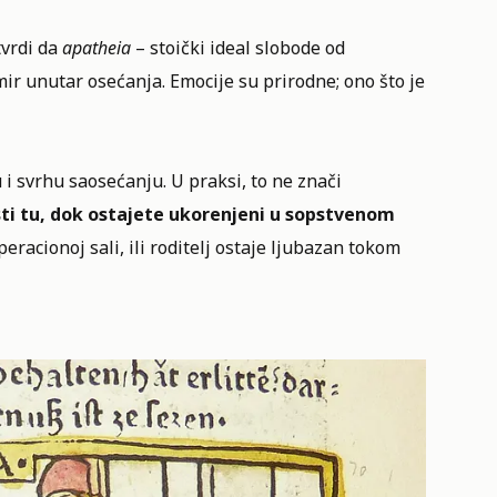
tvrdi da
apatheia
– stoički ideal slobode od
mir unutar osećanja. Emocije su prirodne; ono što je
 i svrhu saosećanju. U praksi, to ne znači
sti tu, dok ostajete ukorenjeni u sopstvenom
eracionoj sali, ili roditelj ostaje ljubazan tokom