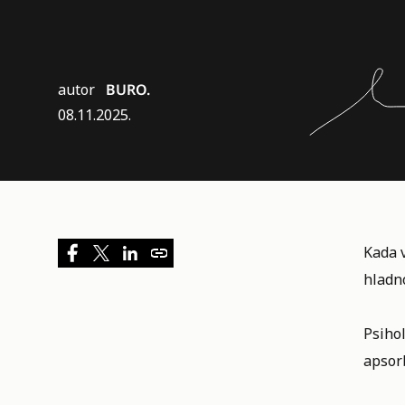
autor
BURO.
08.11.2025.
Kada v
hladno
Psiho
apsor