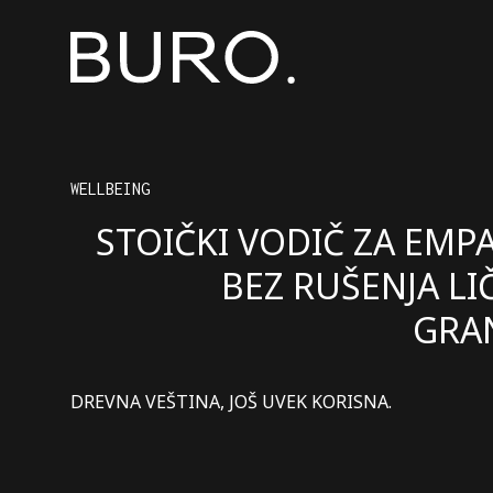
WELLBEING
STOIČKI VODIČ ZA EMPA
BEZ RUŠENJA LI
GRA
DREVNA VEŠTINA, JOŠ UVEK KORISNA.