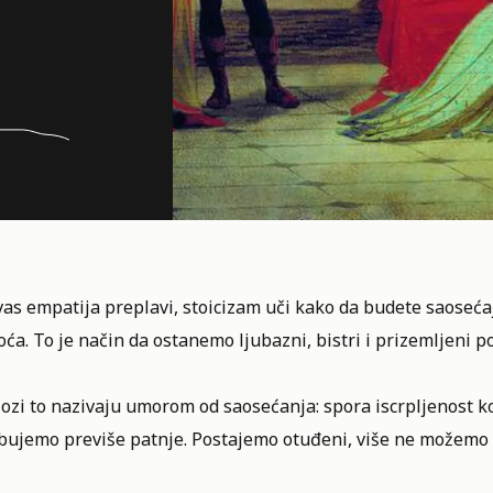
as empatija preplavi, stoicizam uči kako da budete saosećaj
ća. To je način da ostanemo ljubazni, bistri i prizemljeni p
lozi to nazivaju umorom od saosećanja: spora iscrpljenost k
bujemo previše patnje. Postajemo otuđeni, više ne možemo d