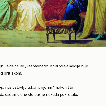
ni, a da se ne „raspadnete“. Kontrola emocija nije
od pritiskom.
oja nas ostavlja „skamenjenim“ nakon što
a osetimo ono što bas je nekada pokretalo.