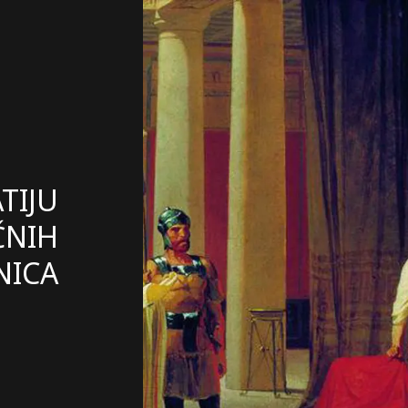
TIJU
ČNIH
NICA