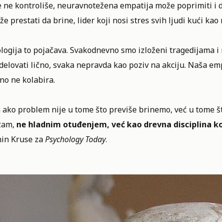
 ne kontroliše, neuravnotežena empatija može poprimiti i dr
e prestati da brine, lider koji nosi stres svih ljudi kući kao n
logija to pojačava. Svakodnevno smo izloženi tragedijama 
elovati lično, svaka nepravda kao poziv na akciju. Naša em
no ne kolabira.
a ako problem nije u tome što previše brinemo, već u tome š
izam,
ne hladnim otuđenjem, već kao drevna disciplina k
in Kruse za
Psychology Today
.