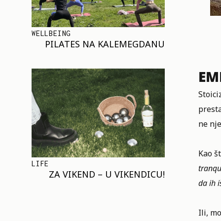
WELLBEING
PILATES NA KALEMEGDANU
EM
Stoici
prest
ne nje
Kao š
LIFE
tranqu
ZA VIKEND – U VIKENDICU!
da ih 
Ili, m