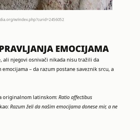
media.org/w/index.php?curid=2456052
UPRAVLJANJA EMOCIJAMA
ali njegovi osnivači nikada nisu tražili da
m emocijama – da razum postane saveznik srcu, a
na originalnom latinskom:
Ratio affectibus
kao:
Razum želi da našim emocijama donese mir, a ne