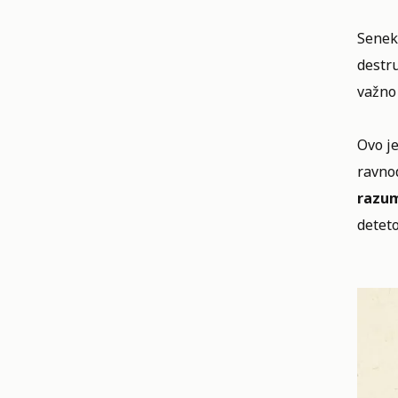
Senek
destru
važno
Ovo je
ravno
razum
detet