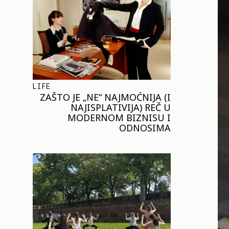
LIFE
ZAŠTO JE „NE“ NAJMOĆNIJA (I
NAJISPLATIVIJA) REČ U
MODERNOM BIZNISU I
ODNOSIMA