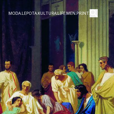
Pošalji
MODA.
LEPOTA.
KULTURA.
LIFE.
MEN.
PRINT.
Pretraži