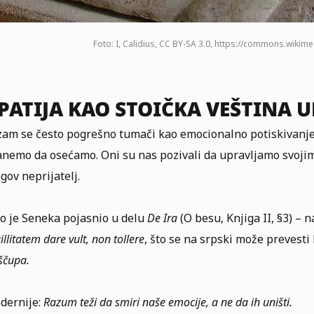
Foto: I, Calidius, CC BY-SA 3.0, https://commons.wiki
PATIJA KAO STOIČKA VEŠTINA 
zam se često pogrešno tumači kao emocionalno potiskivanje, 
anemo da osećamo. Oni su nas pozivali da upravljamo svoji
gov neprijatelj.
to je Seneka pojasnio u delu
De Ira
(O besu, Knjiga II, §3) – 
illitatem dare vult, non tollere
, što se na srpski može prevesti 
iščupa.
odernije:
Razum teži da smiri naše emocije, a ne da ih uništi.