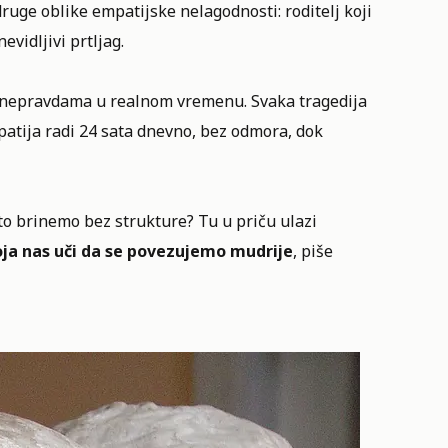
uge oblike empatijske nelagodnosti: roditelj koji
evidljivi prtljag.
i nepravdama u realnom vremenu. Svaka tragedija
patija radi 24 sata dnevno, bez odmora, dok
to brinemo bez strukture? Tu u priču ulazi
oja nas uči da se povezujemo mudrije
, piše