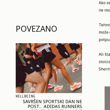
Ako se
ne mož
Tehno
POVEZANO
može d
potpu
Ali št
stoic
Sherm
WELLBEING
SAVRŠEN SPORTSKI DAN NE
POST… ADIDAS RUNNERS