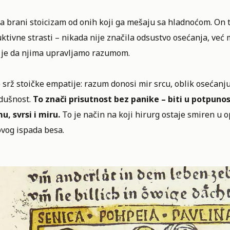
a brani stoicizam od onih koji ga mešaju sa hladnoćom. On 
ktivne strasti – nikada nije značila odsustvo osećanja, već 
 je da njima upravljamo razumom.
 srž stoičke empatije: razum donosi mir srcu, oblik osećanju
dušnost.
To znači prisutnost bez panike – biti u potpuno
u, svrsi i miru.
To je način na koji hirurg ostaje smiren u op
ovog ispada besa.