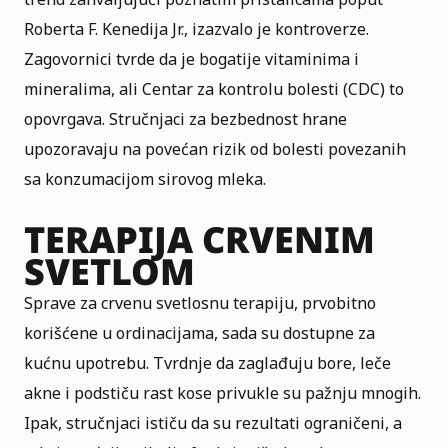
Roberta F. Kenedija Jr., izazvalo je kontroverze.
Zagovornici tvrde da je bogatije vitaminima i
mineralima, ali Centar za kontrolu bolesti (CDC) to
opovrgava. Stručnjaci za bezbednost hrane
upozoravaju na povećan rizik od bolesti povezanih
sa konzumacijom sirovog mleka.
TERAPIJA CRVENIM
SVETLOM
Sprave za crvenu svetlosnu terapiju, prvobitno
korišćene u ordinacijama, sada su dostupne za
kućnu upotrebu. Tvrdnje da zaglađuju bore, leče
akne i podstiču rast kose privukle su pažnju mnogih.
Ipak, stručnjaci ističu da su rezultati ograničeni, a