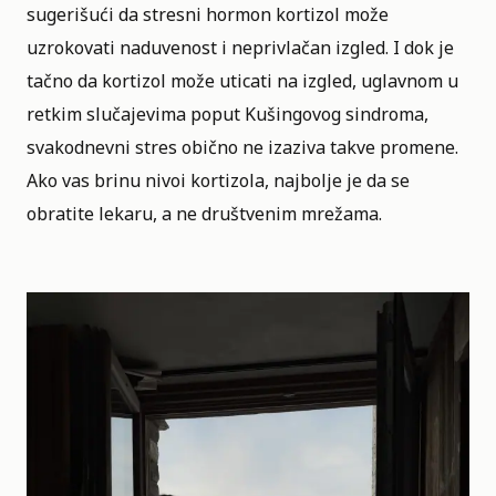
sugerišući da stresni hormon kortizol može
uzrokovati naduvenost i neprivlačan izgled. I dok je
tačno da kortizol može uticati na izgled, uglavnom u
retkim slučajevima poput Kušingovog sindroma,
svakodnevni stres obično ne izaziva takve promene.
Ako vas brinu nivoi kortizola, najbolje je da se
obratite lekaru, a ne društvenim mrežama.