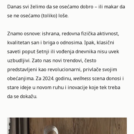
Danas svi želimo da se osećamo dobro – ili makar da
se ne osećamo (toliko) loše.
Znamo osnove: ishrana, redovna fizička aktivnost,
kvalitetan san i briga o odnosima. Ipak, klasični
saveti poput šetnji ili vođenja dnevnika nisu uvek
uzbudljivi. Zato nas novi trendovi, često
predstavljeni kao revolucionarni, privlače svojim
obećanjima. Za 2024. godinu,
wellness
scena donosi i
stare ideje u novom ruhu i inovacije koje tek treba
da se dokažu.