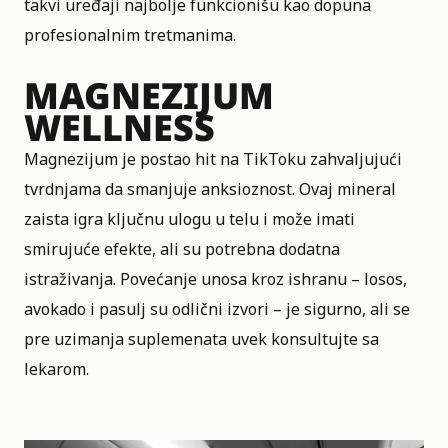
takvi uređaji najbolje funkcionišu kao dopuna
profesionalnim tretmanima.
MAGNEZIJUM
WELLNESS
Magnezijum je postao hit na TikToku zahvaljujući
tvrdnjama da smanjuje anksioznost. Ovaj mineral
zaista igra ključnu ulogu u telu i može imati
smirujuće efekte, ali su potrebna dodatna
istraživanja. Povećanje unosa kroz ishranu – losos,
avokado i pasulj su odlični izvori – je sigurno, ali se
pre uzimanja suplemenata uvek konsultujte sa
lekarom.