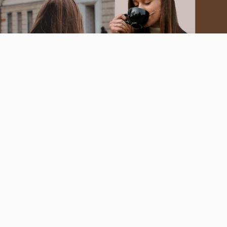
Ponekad podsvesno uklopimo nijanse outfita sa
svim