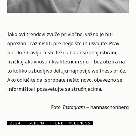
Iako ovi trendovi zvuče privlačno, važno je biti
oprezan i razmisliti pre nego što ih usvojite. Pravi
put do zdravlja često leži u balansiranoj ishrani,
fizičkoj aktivnosti i kvalitetnom snu – bez obzira na
to koliko uzbudljivo deluju najnovije wellness priče.
Ako odlučite da isprobate nešto novo, obavezno se
informišite i posavetujte sa stručnjacima.
Foto:
Instagram
–
hannaschonberg
2024.
GODINA
TREND
WELLNESS