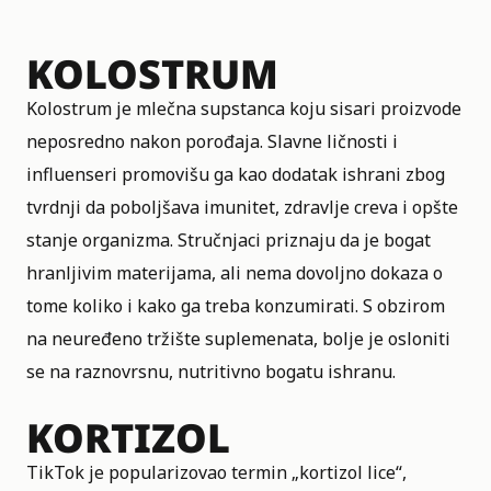
KOLOSTRUM
Kolostrum je mlečna supstanca koju sisari proizvode
neposredno nakon porođaja. Slavne ličnosti i
influenseri promovišu ga kao dodatak ishrani zbog
tvrdnji da poboljšava imunitet, zdravlje creva i opšte
stanje organizma. Stručnjaci priznaju da je bogat
hranljivim materijama, ali nema dovoljno dokaza o
tome koliko i kako ga treba konzumirati. S obzirom
na neuređeno tržište suplemenata, bolje je osloniti
se na raznovrsnu, nutritivno bogatu ishranu.
KORTIZOL
TikTok je popularizovao termin „kortizol lice“,