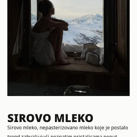
SIROVO MLEKO
Sirovo mleko, nepasterizovano mleko koje je postalo
trend zahvaljujući poznatim pristalicama poput