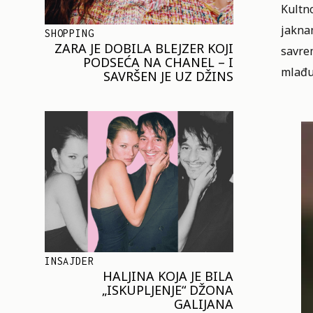
Kultno
jakna
SHOPPING
ZARA JE DOBILA BLEJZER KOJI
savrem
PODSEĆA NA CHANEL – I
mlađu
SAVRŠEN JE UZ DŽINS
INSAJDER
HALJINA KOJA JE BILA
„ISKUPLJENJE“ DŽONA
GALIJANA