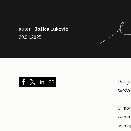
autor
Božica Luković
29.01.2025.
Dizaj
sveža
U mor
za ovu
osećaj