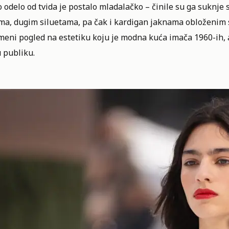
 odelo od tvida je postalo mladalačko – činile su ga suknje
ma, dugim siluetama, pa čak i kardigan jaknama obloženim 
eni pogled na estetiku koju je modna kuća imača 1960-ih, al
 publiku.