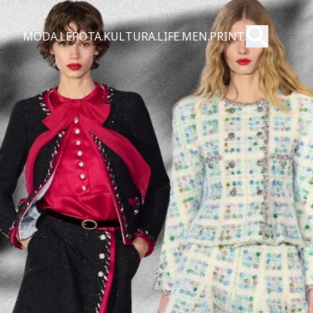
Pošalji
MODA.
LEPOTA.
KULTURA.
LIFE.
MEN.
PRINT.
Pretraži