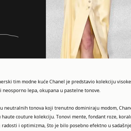
nerski tim modne kuće
Chanel
je predstavio kolekciju visoke
 i neosporno lepa, okupana u pastelne tonove.
u neutralnih tonova koji trenutno dominiraju modom, Chanel
 haute couture kolekciju. Tonovi mente, fondant roze, koral
 radosti i optimizma, što je bilo posebno efektno u sadašnje