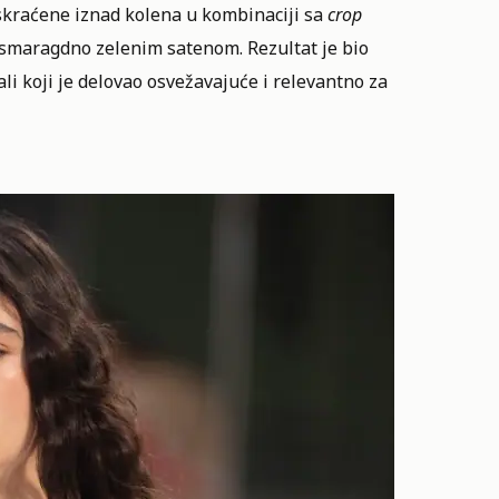
 skraćene iznad kolena u kombinaciji sa
crop
smaragdno zelenim satenom. Rezultat je bio
i koji je delovao osvežavajuće i relevantno za