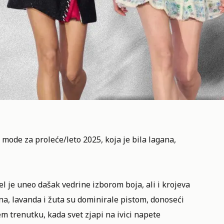
 mode za proleće/leto 2025, koja je bila lagana,
 je uneo dašak vedrine izborom boja, ali i krojeva
na, lavanda i žuta su dominirale pistom, donoseći
m trenutku, kada svet zjapi na ivici napete