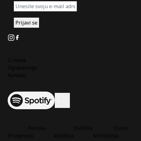
Instagram
Facebook
O nama
Oglašavanje
Kontakt
Spotify
Otvori ili zatvori pretragu
Politika
Politika
Uslovi
Privatnosti
kolačića
korišćenja