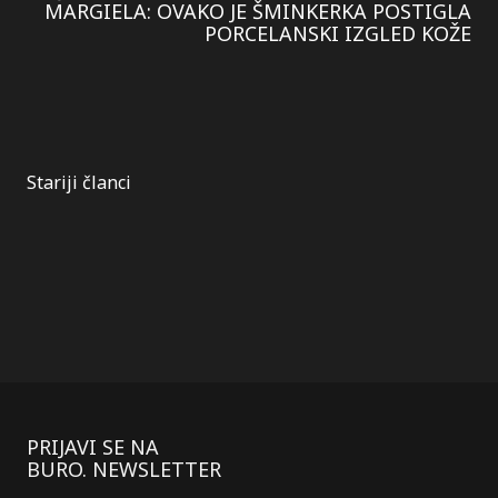
MARGIELA: OVAKO JE ŠMINKERKA POSTIGLA
PORCELANSKI IZGLED KOŽE
Kretanje
Stariji članci
članaka
PRIJAVI SE NA
BURO. NEWSLETTER