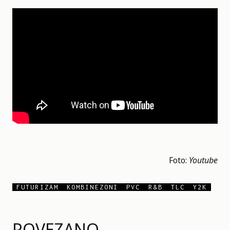
Foto:
Youtube
FUTURIZAM
KOMBINEZONI
PVC
R&B
TLC
Y2K
POVEZANO