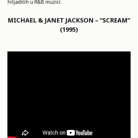
hiljaditih u R&B muzici.
MICHAEL & JANET JACKSON – “SCREAM”
(1995)