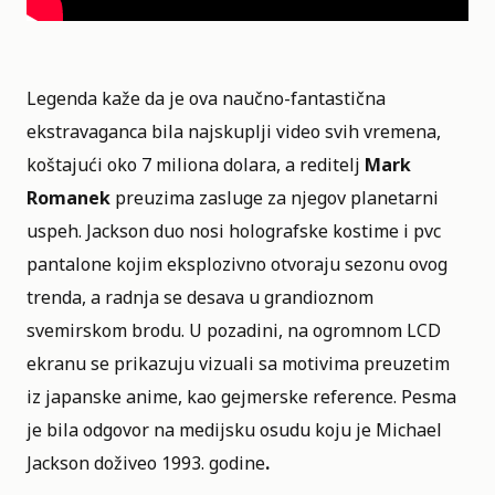
Legenda kaže da je ova naučno-fantastična
ekstravaganca bila najskuplji video svih vremena,
koštajući oko 7 miliona dolara, a reditelj
Mark
Romanek
preuzima zasluge za njegov planetarni
uspeh. Jackson duo nosi holografske kostime i pvc
pantalone kojim eksplozivno otvoraju sezonu ovog
trenda, a radnja se desava u grandioznom
svemirskom brodu. U pozadini, na ogromnom LCD
ekranu se prikazuju vizuali sa motivima preuzetim
iz japanske anime, kao gejmerske reference. Pesma
je bila odgovor na medijsku osudu koju je Michael
Jackson doživeo 1993. godine
.