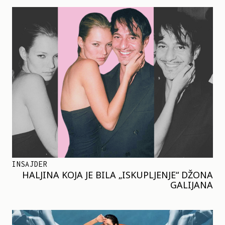
INSAJDER
HALJINA KOJA JE BILA „ISKUPLJENJE“ DŽONA
GALIJANA