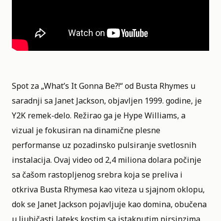
Spot za „What’s It Gonna Be?!“ od Busta Rhymes u
saradnji sa Janet Jackson, objavljen 1999. godine, je
Y2K remek-delo. Režirao ga je Hype Williams, a
vizual je fokusiran na dinamične plesne
performanse uz pozadinsko pulsiranje svetlosnih
instalacija. Ovaj video od 2,4 miliona dolara počinje
sa čašom rastopljenog srebra koja se preliva i
otkriva Busta Rhymesa kao viteza u sjajnom oklopu,
dok se Janet Jackson pojavljuje kao domina, obučena
u ljubičasti lateks kostim sa istaknutim pirsinzima.