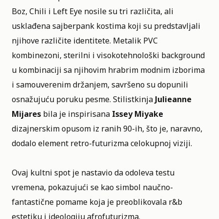
Boz, Chili i Left Eye nosile su tri različita, ali
usklađena sajberpank kostima koji su predstavljali
njihove različite identitete. Metalik PVC
kombinezoni, sterilni i visokotehnološki background
u kombinaciji sa njihovim hrabrim modnim izborima
i samouverenim držanjem, savršeno su dopunili
osnažujuću poruku pesme. Stilistkinja
Julieanne
Mijares
bila je inspirisana
Issey Miyake
dizajnerskim opusom iz ranih 90-ih, što je, naravno,
dodalo element retro-futurizma celokupnoj viziji.
Ovaj kultni spot je nastavio da odoleva testu
vremena, pokazujući se kao simbol naučno-
fantastične pomame koja je preoblikovala r&b
estetiku i ideologiju afrofuturizma.