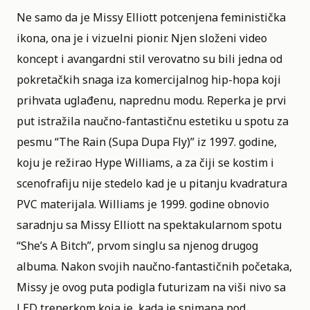
Ne samo da je Missy Elliott potcenjena feministička
ikona, ona je i vizuelni pionir. Njen složeni video
koncept i avangardni stil verovatno su bili jedna od
pokretačkih snaga iza komercijalnog hip-hopa koji
prihvata uglađenu, naprednu modu. Reperka je prvi
put istražila naučno-fantastičnu estetiku u spotu za
pesmu “The Rain (Supa Dupa Fly)” iz 1997. godine,
koju je režirao Hype Williams, a za čiji se kostim i
scenofrafiju nije stedelo kad je u pitanju kvadratura
PVC materijala. Williams je 1999. godine obnovio
saradnju sa Missy Elliott na spektakularnom spotu
“She’s A Bitch”, prvom singlu sa njenog drugog
albuma. Nakon svojih naučno-fantastičnih početaka,
Missy je ovog puta podigla futurizam na viši nivo sa
LED trenerkom koja je, kada je snimana pod