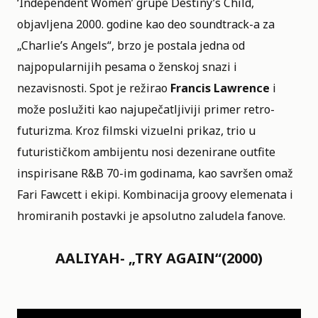
‘Independent Women’ grupe Destiny’s Child,
objavljena 2000. godine kao deo soundtrack-a za
„Charlie’s Angels“, brzo je postala jedna od
najpopularnijih pesama o ženskoj snazi i
nezavisnosti. Spot je režirao
Francis Lawrence
i
može poslužiti kao najupečatljiviji primer retro-
futurizma. Kroz filmski vizuelni prikaz, trio u
futurističkom ambijentu nosi dezenirane outfite
inspirisane R&B 70-im godinama, kao savršen omaž
Fari Fawcett i ekipi. Kombinacija groovy elemenata i
hromiranih postavki je apsolutno zaludela fanove.
AALIYAH- „TRY AGAIN“(2000)