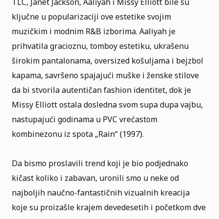
TLC, Janet Jackson, Aaliyah i Missy Elliott bile su
ključne u popularizaciji ove estetike svojim
muzičkim i modnim R&B izborima. Aaliyah je
prihvatila gracioznu, tomboy estetiku, ukrašenu
širokim pantalonama, oversized košuljama i bejzbol
kapama, savršeno spajajući muške i ženske stilove
da bi stvorila autentičan fashion identitet, dok je
Missy Elliott ostala dosledna svom supa dupa vajbu,
nastupajući godinama u PVC vrećastom
kombinezonu iz spota „Rain“ (1997).
Da bismo proslavili trend koji je bio podjednako
kičast koliko i zabavan, uronili smo u neke od
najboljih naučno-fantastičnih vizualnih kreacija
koje su proizašle krajem devedesetih i početkom dve