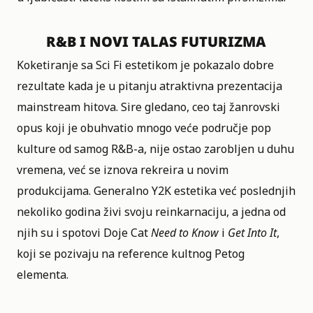
R&B I NOVI TALAS FUTURIZMA
Koketiranje sa Sci Fi estetikom je pokazalo dobre
rezultate kada je u pitanju atraktivna prezentacija
mainstream hitova. Sire gledano, ceo taj žanrovski
opus koji je obuhvatio mnogo veće područje pop
kulture od samog R&B-a, nije ostao zarobljen u duhu
vremena, već se iznova rekreira u novim
produkcijama. Generalno Y2K estetika već poslednjih
nekoliko godina živi svoju reinkarnaciju, a jedna od
njih su i spotovi Doje Cat
Need to Know
i
Get Into It
,
koji se pozivaju na reference kultnog Petog
elementa.