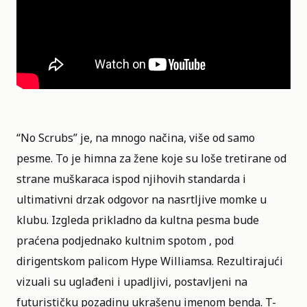
“No Scrubs” je, na mnogo načina, više od samo
pesme. To je himna za žene koje su loše tretirane od
strane muškaraca ispod njihovih standarda i
ultimativni drzak odgovor na nasrtljive momke u
klubu. Izgleda prikladno da kultna pesma bude
praćena podjednako kultnim spotom , pod
dirigentskom palicom Hype Williamsa. Rezultirajući
vizuali su uglađeni i upadljivi, postavljeni na
futurističku pozadinu ukrašenu imenom benda. T-