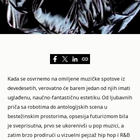
Kada se osvrnemo na omiljene muzičke spotove iz
devedesetih, verovatno će barem jedan od njih imati
uglađenu, naučno-fantastičnu estetiku. Od ljubavnih
priča sa robotima do antologijskih scena u
bestežinskim prostorima, opsesija futurizmom bila
je sveprisutna, prvo se ukorenivši u pop muzici, a
zatim brzo prodirući u vizuelni pejzaž hip hop i R&B