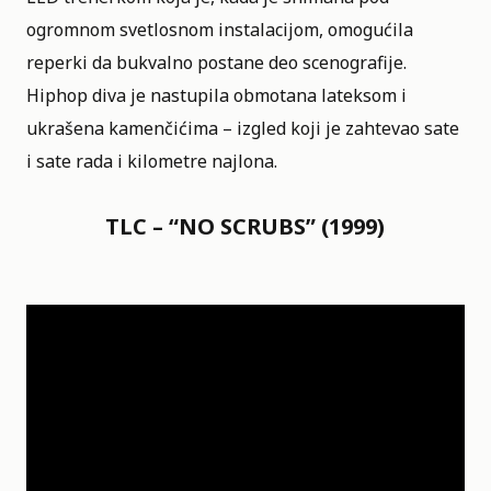
ogromnom svetlosnom instalacijom, omogućila
reperki da bukvalno postane deo scenografije.
Hiphop diva je nastupila obmotana lateksom i
ukrašena kamenčićima – izgled koji je zahtevao sate
i sate rada i kilometre najlona.
TLC – “NO SCRUBS” (1999)