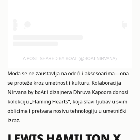
A POST SHARED BY BOAT (@BOAT.NIRVANA)
Moda se ne zaustavlja na odeći i aksesoarima—ona
se proteže kroz umetnost i kulturu. Kolaboracija
Nirvana by boAt i dizajnera Dhruva Kapoora donosi
kolekciju „Flaming Hearts“, koja slavi ljubav u svim
oblicima i pretvara nosivu tehnologiju u umetnički
izraz.
LEWIS HAMILTON X