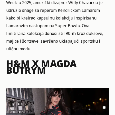
Week-u 2025, američki dizajner Willy Chavarria je
udružio snage sa reperom Kendrickom Lamarom
kako bi kreirao kapsulnu kolekciju inspirisanu
Lamarovim nastupom na Super Bowlu. Ova
limitirana kolekcija donosi stil 90-ih kroz dukseve,
majice i šortseve, savršeno uklapajući sportsku i
uličnu modu.
H&M X MAGDA
BUTRYM