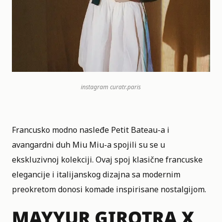
instagram
curatr.paris
Francusko modno nasleđe Petit Bateau-a i
avangardni duh Miu Miu-a spojili su se u
ekskluzivnoj kolekciji. Ovaj spoj klasične francuske
elegancije i italijanskog dizajna sa modernim
preokretom donosi komade inspirisane nostalgijom.
MAYYUR GIROTRA X