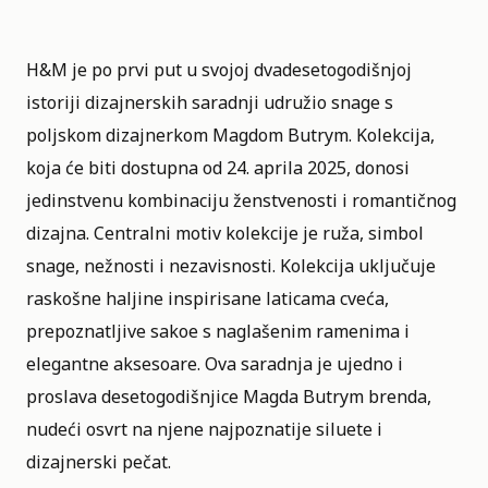
H&M je po prvi put u svojoj dvadesetogodišnjoj
istoriji dizajnerskih saradnji udružio snage s
poljskom dizajnerkom
Magdom Butrym
. Kolekcija,
koja će biti dostupna od 24. aprila 2025, donosi
jedinstvenu kombinaciju ženstvenosti i romantičnog
dizajna. Centralni motiv kolekcije je ruža, simbol
snage, nežnosti i nezavisnosti. Kolekcija uključuje
raskošne haljine inspirisane laticama cveća,
prepoznatljive sakoe s naglašenim ramenima i
elegantne aksesoare. Ova saradnja je ujedno i
proslava desetogodišnjice Magda Butrym brenda,
nudeći osvrt na njene najpoznatije siluete i
dizajnerski pečat.