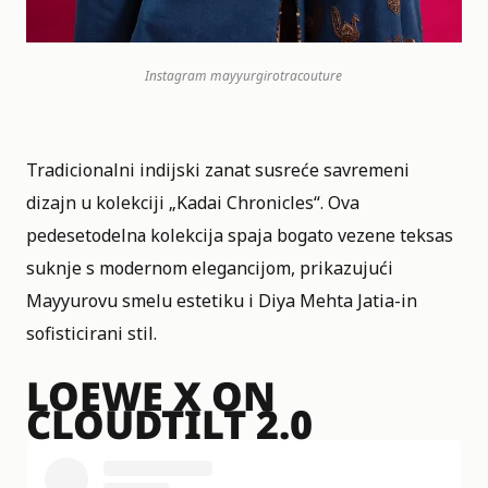
Instagram
mayyurgirotracouture
Tradicionalni indijski zanat susreće savremeni
dizajn u kolekciji „Kadai Chronicles“. Ova
pedesetodelnа kolekcija spaja bogato vezene teksas
suknje s modernom elegancijom, prikazujući
Mayyurovu smelu estetiku i Diya Mehta Jatia-in
sofisticirani stil.
LOEWE X ON
CLOUDTILT 2.0