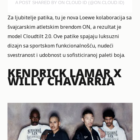
A POST SHARED BY ON CLOUD ID (@ON.CLOUD.ID)
Za ljubitelje patika, tu je nova Loewe kolaboracija sa
švajcarskim atletskim brendom ON, a rezultat je
model Cloudtilt 2.0. Ove patike spajaju luksuzni
dizajn sa sportskom funkcionalnošću, nudeći
svestranost i udobnost u sofisticiranoj paleti boja.
KENDRICK LAMAR X
WILLY CHAVARRIA