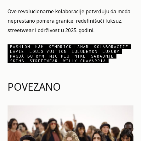
Ove revolucionarne kolaboracije potvrđuju da moda
neprestano pomera granice, redefinišući luksuz,
streetwear i održivost u 2025. godini.
FASHION
H&M
KENDRICK LAMAR
KOLABORACIJE
LAVIE
LOUIS VUITTON
LULULEMON
LUXURY
MAGDA BUTRYM
MIU MIU
NIKE
SARADNJE
SKIMS
STREETWEAR
WILLY CHAVARRIA
POVEZANO