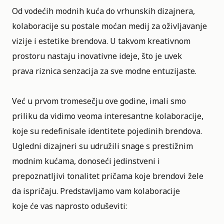
Od vodećih modnih kuća do vrhunskih dizajnera,
kolaboracije su postale moćan medij za oživljavanje
vizije i estetike brendova. U takvom kreativnom
prostoru nastaju inovativne ideje, što je uvek
prava riznica senzacija za sve modne entuzijaste.
Već u prvom tromesečju ove godine, imali smo
priliku da vidimo veoma interesantne kolaboracije,
koje su redefinisale identitete pojedinih brendova.
Ugledni dizajneri su udružili snage s prestižnim
modnim kućama, donoseći jedinstveni i
prepoznatljivi tonalitet pričama koje brendovi žele
da ispričaju. Predstavljamo vam kolaboracije
koje će vas naprosto oduševiti: