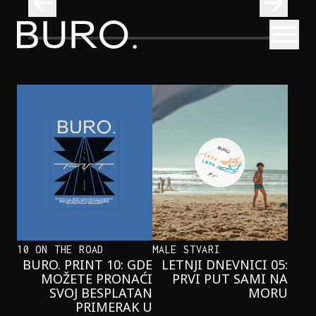
BURO.
Otvori
Neobična priča o bliznakinjama koje su inspirisale novi He
FILM I TV
NEOBIČNA PRIČA O BLIZNAKINJAMA
KOJE SU INSPIRISALE NOVI
HERCOGOV FILM
10 ON THE ROAD
MALE STVARI
BURO. PRINT 10: GDE
LETNJI DNEVNICI 05:
MOŽETE PRONAĆI
PRVI PUT SAMI NA
SVOJ BESPLATAN
MORU
PRIMERAK U