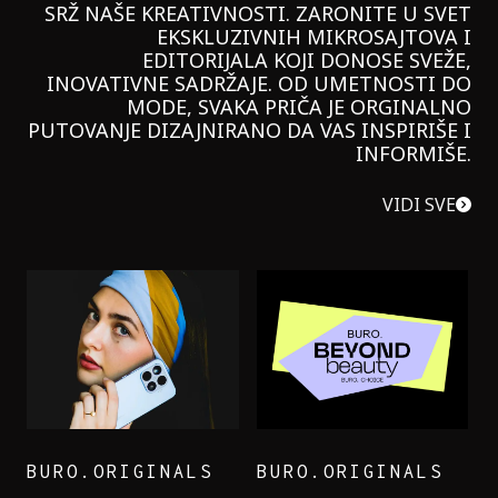
SRŽ NAŠE KREATIVNOSTI. ZARONITE U SVET
EKSKLUZIVNIH MIKROSAJTOVA I
EDITORIJALA KOJI DONOSE SVEŽE,
INOVATIVNE SADRŽAJE. OD UMETNOSTI DO
MODE, SVAKA PRIČA JE ORGINALNO
PUTOVANJE DIZAJNIRANO DA VAS INSPIRIŠE I
INFORMIŠE.
VIDI SVE
BURO.ORIGINALS
BURO.ORIGINALS
LEVI’S ON THE ROAD
PROBALA SAM NOVU