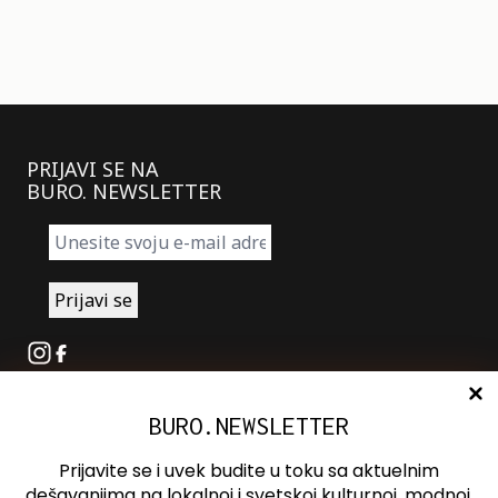
PRIJAVI SE NA
BURO. NEWSLETTER
Instagram
Facebook
BURO.NEWSLETTER
O nama
Oglašavanje
Prijavite se i uvek budite u toku sa aktuelnim
Kontakt
dešavanjima na lokalnoj i svetskoj kulturnoj, modnoj,