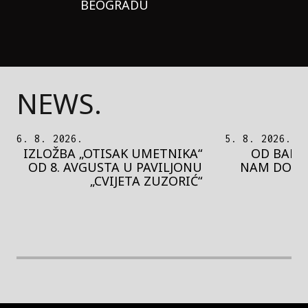
BEOGRADU
NEWS.
5. 8. 2026.
5. 8. 2026.
OD BAROKA DO REJVA: ŠTA
PEDJA 
NAM DONOSI NOVI BUPBAP
MOTIVE 
FESTIVAL?
PRES
rethodna slika
Next image