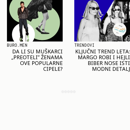
TRENDOVI
SHOPPING
KLJUČNI TREND LETA:
JOŠ JE RANO ZA JAKNE
MARGO ROBI I HEJLI
– ALI U RESERVED JE
BIBER NOSE ISTI
STIGAO MODEL KOJI
MODNI DETALJ
ĆE BITI VELIKI TREND