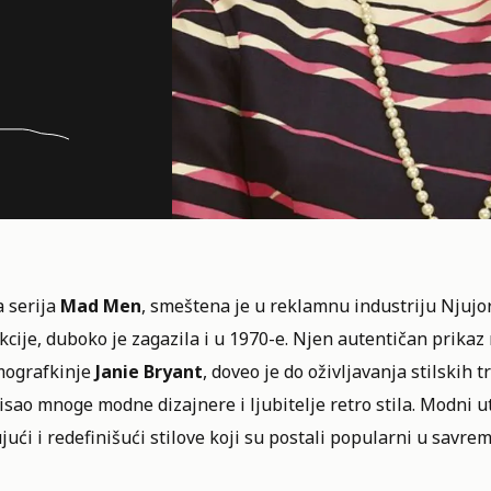
a serija
Mad Men
, smeštena je u reklamnu industriju Njujo
cije, duboko je zagazila i u 1970-e. Njen autentičan prikaz
mografkinje
Janie
Bryant
, doveo je do oživljavanja stilskih
isao mnoge modne dizajnere i ljubitelje retro stila. Modni u
jući i redefinišući stilove koji su postali popularni u savrem