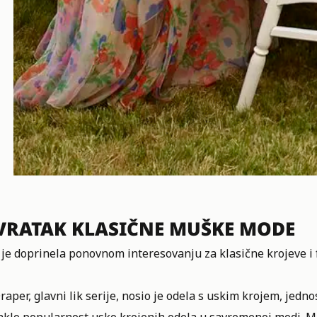
VRATAK KLASIČNE MUŠKE MODE
 je doprinela ponovnom i
nteresovanju za klasične krojeve i f
aper, glavni lik serije, nosio je odela s uskim krojem, jedn