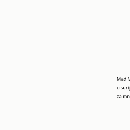
Mad Me
u seri
za mn