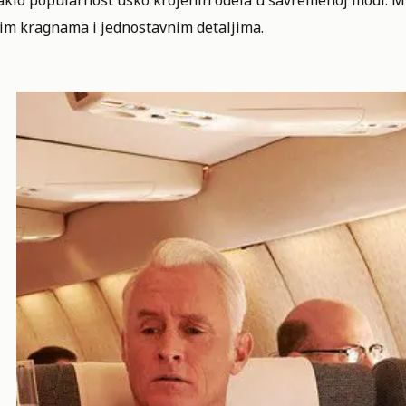
aklo popularnost usko krojenih odela
u savremenoj modi. Mu
im kragnama i jednostavnim detaljima.