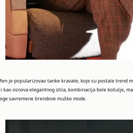
n je popularizovao tanke kravate, koje su postale trend međ
ji kao osnova elegantnog stila, kombinacija bele košulje, man
oge savremene brendove muške mode.