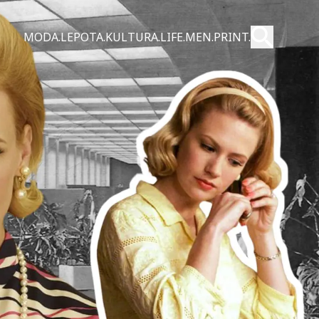
Pošalji
MODA.
LEPOTA.
KULTURA.
LIFE.
MEN.
PRINT.
Pretraži