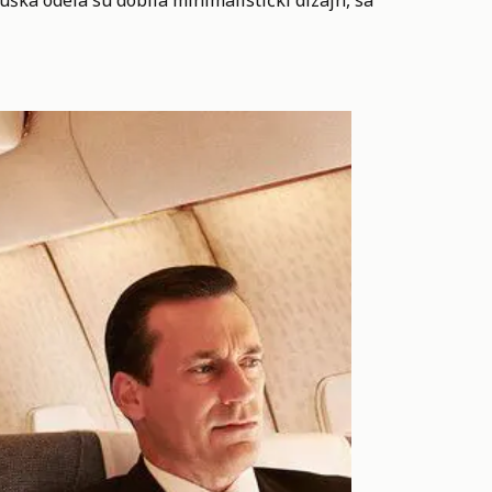
ška odela su dobila minimalistički dizajn, sa