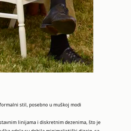
ormalni stil,
posebno u muškoj modi
ostavnim linijama i diskretnim dezenima, što je