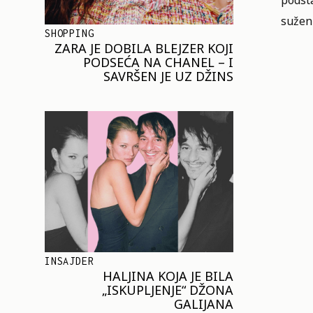
podst
sužen
SHOPPING
ZARA JE DOBILA BLEJZER KOJI
PODSEĆA NA CHANEL – I
SAVRŠEN JE UZ DŽINS
INSAJDER
HALJINA KOJA JE BILA
„ISKUPLJENJE“ DŽONA
GALIJANA