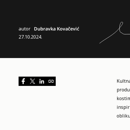
autor
Dubravka Kovačević
27.10.2024.
Kultn
produk
kosti
inspir
obliku