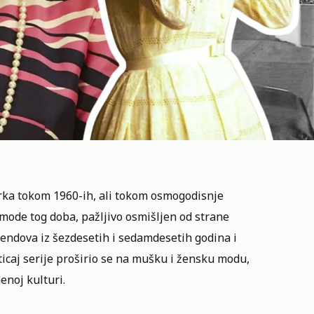
rka tokom 1960-ih, ali tokom osmogodisnje
 mode tog doba, pažljivo osmišljen od strane
 trendova iz šezdesetih i sedamdesetih godina i
ticaj serije proširio se na mušku i žensku modu,
enoj kulturi.