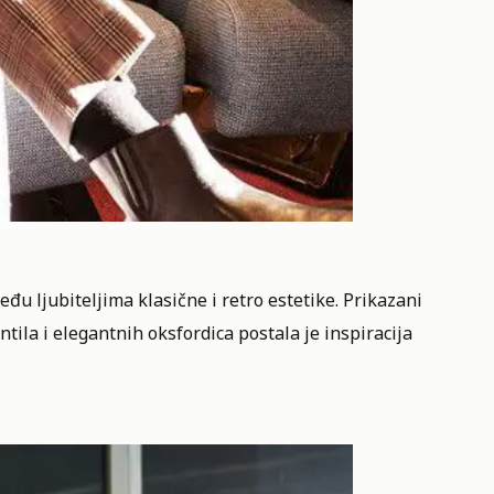
u ljubiteljima klasične i retro estetike. Prikazani
tila i elegantnih oksfordica postala je inspiracija