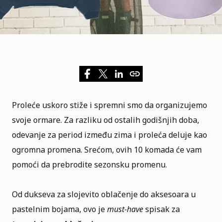
Proleće uskoro stiže i spremni smo da
organizujemo
svoje ormare
. Za razliku od ostalih godišnjih doba,
odevanje za period između zima i proleća deluje kao
ogromna promena. Srećom, ovih 10 komada će vam
pomoći da prebrodite sezonsku promenu.
Od dukseva za slojevito oblačenje do aksesoara u
pastelnim bojama, ovo je
must-have
spisak za