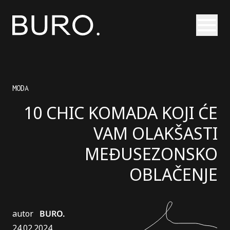
Otvori
MODA
10 CHIC KOMADA KOJI ĆE
VAM OLAKŠASTI
MEĐUSEZONSKO
OBLAČENJE
autor
BURO.
24.02.2024.