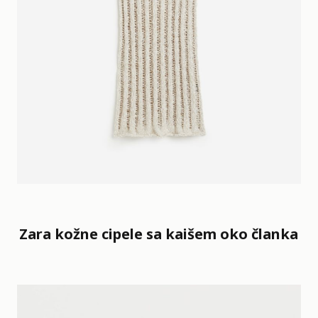
Zara kožne cipele sa kaišem oko članka