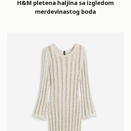
H&M pletena haljina sa izgledom
merdevinastog boda