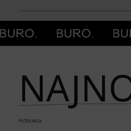
Prethodna slika
Next image
NAJNO
PUTOVANJA