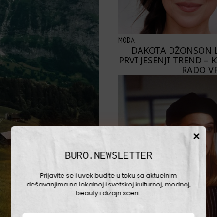
MODA
DAKOTA DŽONSON 
PRVI JESENJI TREND – 
RADO V
BURO.NEWSLETTER
Prijavite se i uvek budite u toku sa aktuelnim
dešavanjima na lokalnoj i svetskoj kulturnoj, modnoj,
beauty i dizajn sceni.