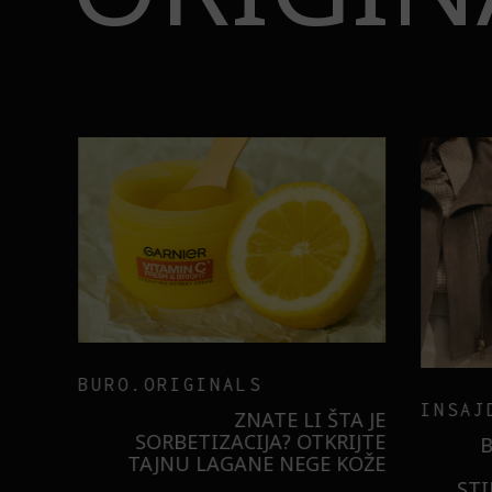
BURO.ORIGINALS
INSAJD
RNIER
ZNATE LI ŠTA JE
 NIŠTA
SORBETIZACIJA? OTKRIJTE
B
ISTILA
TAJNU LAGANE NEGE KOŽE
STI