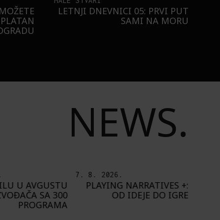
MALE STVARI
 MOŽETE
LETNJI DNEVNICI 05: PRVI PUT
SPLATAN
SAMI NA MORU
EOGRADU
NEWS.
.
6. 8. 2026.
5. 8.
 NARRATIVES +:
IZLOŽBA „OTISAK
O
D IDEJE DO IGRE
UMETNIKA“ OD 8.
ŠT
AVGUSTA U PAVILJONU
„CVIJETA ZUZORIĆ“