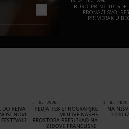
10 ON THE ROAD
BURO. PRINT 10: GDE
PRONAĆI SVOJ BE
PRIMERAK U B
4. 8. 2026.
7. 8. 2026
NOGRAFSKE
NA NIŠVILU U AVGUSTU
PLAYING
IVE NAŠEG
1.000 IZVOĐAČA SA 300
O
SLIKAO NA
PROGRAMA
FRANCUSKE