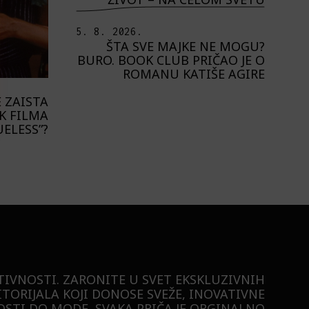
5. 8. 2026.
ŠTA SVE MAJKE NE MOGU?
BURO. BOOK CLUB PRIČAO JE O
ROMANU KATIŠE AGIRE
E ZAISTA
K FILMA
UELESS”?
TIVNOSTI. ZARONITE U SVET EKSKLUZIVNIH
ITORIJALA KOJI DONOSE SVEŽE, INOVATIVNE
STI DO MODE, SVAKA PRIČA JE ORGINALNO