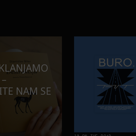
opuštamo
Onaj jedan proizvod koji stalno
BURO.MEN
SAMDESETE:
ONAJ JEDAN 
PUŠTAMO
STALNO SELI
TORBE