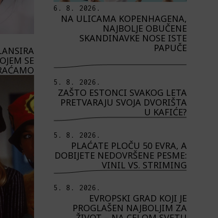
6. 8. 2026.
NA ULICAMA KOPENHAGENA,
NAJBOLJE OBUČENE
SKANDINAVKE NOSE ISTE
PAPUČE
LANSIRA
KOJEM SE
RAĆAMO
5. 8. 2026.
ZAŠTO ESTONCI SVAKOG LETA
PRETVARAJU SVOJA DVORIŠTA
U KAFIĆE?
5. 8. 2026.
PLAĆATE PLOČU 50 EVRA, A
DOBIJETE NEDOVRŠENE PESME:
VINIL VS. STRIMING
5. 8. 2026.
EVROPSKI GRAD KOJI JE
PROGLAŠEN NAJBOLJIM ZA
ŽIVOT – NA CELOM SVETU