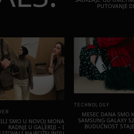
PUTOVANJE DI
TECHNOLOGY
ER
MESEC DANA SMO KO
SAMSUNG GALAXY S26
ILI SMO U NOVOJ MONA
BUDUĆNOST STAJE 
RADNJI U GALERIJI – I
LIZOVALI NAJPOŽELJNIJU