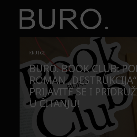
BURO.
užite nam se u čitanju!
Beograd, Bajaga i osamdesete: Mjuzikl koji ne pr
POZORIŠTE
O
BEOGRAD, BAJAGA I O
MJUZIKL KOJI NE PRO
SE