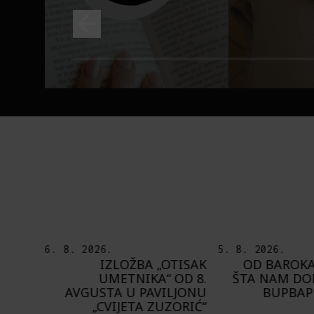
5. 8. 2026.
5. 8. 2026.
TISAK
OD BAROKA DO REJVA:
PEDJA TE8 ET
OD 8.
ŠTA NAM DONOSI NOVI
MOT
LJONU
BUPBAP FESTIVAL?
PROSTORA PRE
ORIĆ“
ZIDOVE 