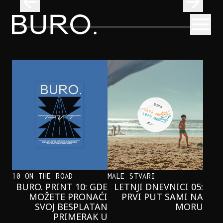
BURO.
Otvori
Kad se ispod Trga republike začuje okean: Sve o izložbi „Atl
INTERVJUI
KAD SE ISPOD TRGA REPUBLIKE
ZAČUJE OKEAN: SVE O IZLOŽBI
„ATLANTIS”
10 ON THE ROAD
MALE STVARI
BURO. PRINT 10: GDE
LETNJI DNEVNICI 05:
MOŽETE PRONAĆI
PRVI PUT SAMI NA
SVOJ BESPLATAN
MORU
PRIMERAK U