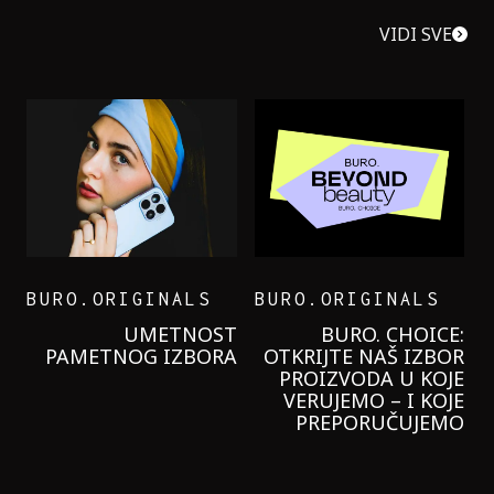
VIDI SVE
BURO.ORIGINALS
BURO.ORIGINALS
LEVI’S ON THE ROAD
PROBALA SAM NOVU
GARNIER KREMU I
NIKADA NIŠTA
LAGANIJE NISAM
KORISTILA