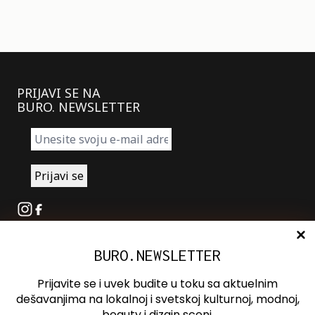
PRIJAVI SE NA
BURO. NEWSLETTER
Instagram
Facebook
BURO.NEWSLETTER
O nama
Oglašavanje
Prijavite se i uvek budite u toku sa aktuelnim
Kontakt
dešavanjima na lokalnoj i svetskoj kulturnoj, modnoj,
beauty i dizajn sceni.