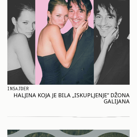
INSAJDER
HALJINA KOJA JE BILA „ISKUPLJENJE“ DŽONA
GALIJANA