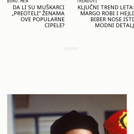
TRENDOVI
SHOPPING
KLJUČNI TREND LETA:
JOŠ JE RANO ZA JAKNE
MARGO ROBI I HEJLI
– ALI U RESERVED JE
BIBER NOSE ISTI
STIGAO MODEL KOJI
MODNI DETALJ
ĆE BITI VELIKI TREND