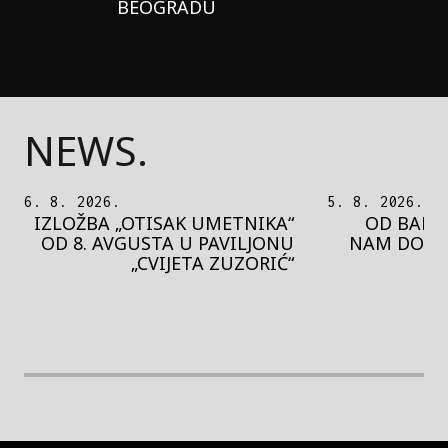
BEOGRADU
NEWS.
5. 8. 2026.
5. 8. 2026.
OD BAROKA DO REJVA: ŠTA
PEDJA 
NAM DONOSI NOVI BUPBAP
MOTIVE 
FESTIVAL?
PRES
rethodna slika
Next image