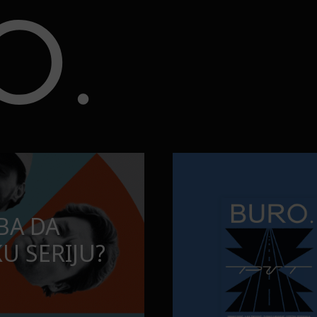
ju?
Najčistija kupališta u Srbiji k
PUTOVANJA
BA DA
NAJČISTIJA K
U SERIJU?
KOJA POSEĆ