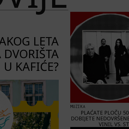
VAKOG LETA
A DVORIŠTA
U KAFIĆE?
MUZIKA
PLAĆATE PLOČU 50
DOBIJETE NEDOVRŠENE
VINIL VS. 