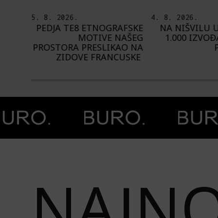
5. 8. 2026.
4. 8. 2026.
EJVA:
PEDJA TE8 ETNOGRAFSKE
NA NIŠVILU 
 NOVI
MOTIVE NAŠEG
1.000 IZVOĐ
IVAL?
PROSTORA PRESLIKAO NA
ZIDOVE FRANCUSKE
Prethodna slika
Next image
NAJNO