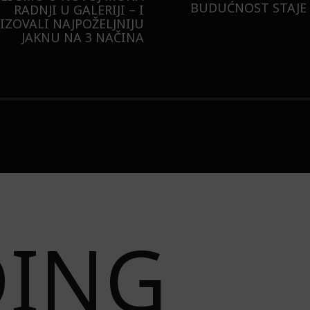
BUDUĆNOST STAJE 
RADNJI U GALERIJI – I
LIZOVALI NAJPOŽELJNIJU
JAKNU NA 3 NAČINA
DING