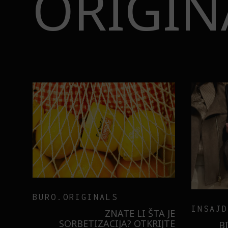
ORIGIN
BURO.ORIGINALS
INSAJD
RNIER
ZNATE LI ŠTA JE
 NIŠTA
SORBETIZACIJA? OTKRIJTE
B