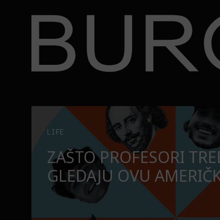
BURO.
ire
Zašto profesori treba da gledaju ovu američku seri
LIFE
ZAŠTO PROFESORI TRE
NU
GLEDAJU OVU AMERIČK