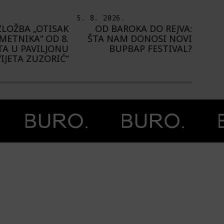
.
5. 8. 2026.
5. 8.
ZLOŽBA „OTISAK
OD BAROKA DO REJVA:
PED
METNIKA“ OD 8.
ŠTA NAM DONOSI NOVI
A U PAVILJONU
BUPBAP FESTIVAL?
PROS
VIJETA ZUZORIĆ“