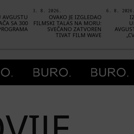
3. 8. 2026.
6. 8. 2026
U AVGUSTU
OVAKO JE IZGLEDAO
I
AČA SA 300
FILMSKI TALAS NA MORU:
U
PROGRAMA
SVEČANO ZATVOREN
AVGUST
TIVAT FILM WAVE
„C
VIJE