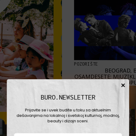
POZORIŠTE
BEOGRAD, B
OSAMDESETE: MJUZIKL 
PROP
BURO.NEWSLETTER
Prijavite se i uvek budite u toku sa aktuelnim
dešavanjima na lokalnoj i svetskoj kulturnoj, modnoj,
beauty i dizajn sceni.