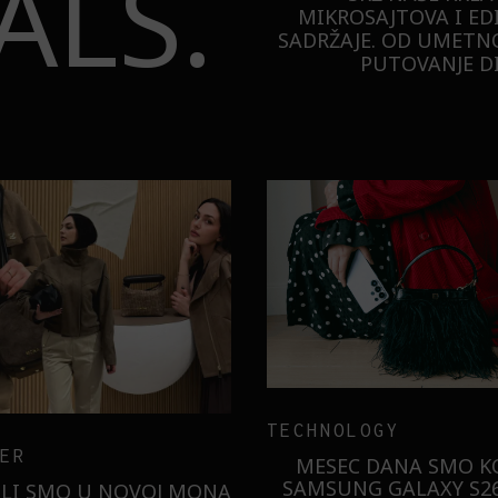
ALS.
MIKROSAJTOVA I ED
SADRŽAJE. OD UMETNO
PUTOVANJE DI
TECHNOLOGY
ER
MESEC DANA SMO KO
SAMSUNG GALAXY S26
ILI SMO U NOVOJ MONA