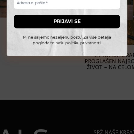
Mi ne šaljemo neželjenu poštu! Za više detalja
pogledajte našu
politiku privatnosti
.
PUTOVANJA
EVROPSKI GRAD
PROGLAŠEN NAJBO
ŽIVOT – NA CELO
SRŽ NAŠE KREA