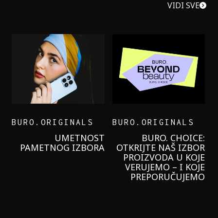
VIDI SVE
BURO.ORIGINALS
BURO.ORIGINALS
LEVI’S ON THE ROAD
PROBALA SAM NOVU
GARNIER KREMU I
NIKADA NIŠTA
LAGANIJE NISAM
KORISTILA