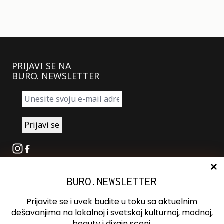
PRIJAVI SE NA
BURO. NEWSLETTER
Instagram
Facebook
BURO.NEWSLETTER
O nama
Oglašavanje
Prijavite se i uvek budite u toku sa aktuelnim
Kontakt
dešavanjima na lokalnoj i svetskoj kulturnoj, modnoj,
beauty i dizajn sceni.