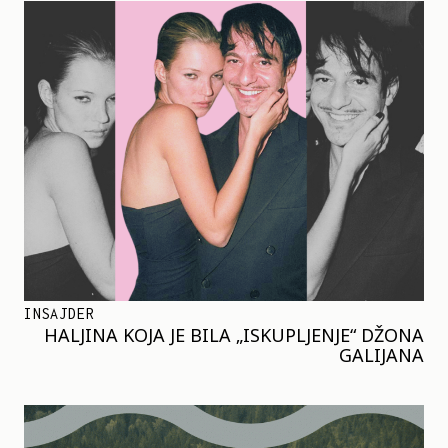
INSAJDER
HALJINA KOJA JE BILA „ISKUPLJENJE“ DŽONA
GALIJANA