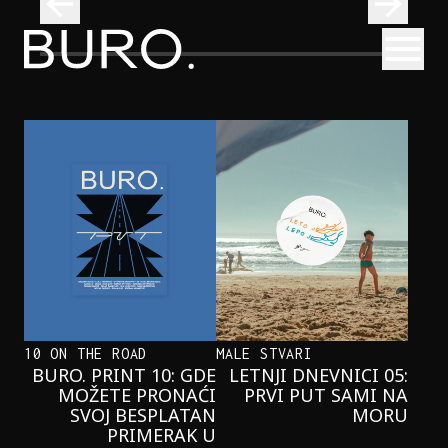
BURO.
Otvori
Neobična priča o bliznakinjama koje su inspirisale novi He
FILM I TV
NEOBIČNA PRIČA O BLIZNAKINJAMA
KOJE SU INSPIRISALE NOVI
HERCOGOV FILM
10 ON THE ROAD
MALE STVARI
BURO. PRINT 10: GDE
LETNJI DNEVNICI 05:
MOŽETE PRONAĆI
PRVI PUT SAMI NA
SVOJ BESPLATAN
MORU
PRIMERAK U