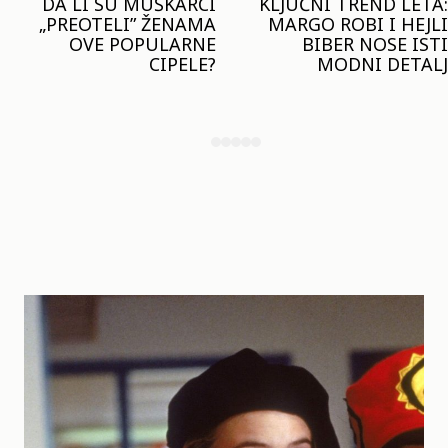
KLJUČNI TREND LETA:
JOŠ JE RANO ZA JAKNE
MARGO ROBI I HEJLI
– ALI U RESERVED JE
BIBER NOSE ISTI
STIGAO MODEL KOJI
MODNI DETALJ
ĆE BITI VELIKI TREND