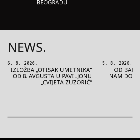
BEOGRADU
NEWS.
5. 8. 2026.
5. 8. 2026.
OD BAROKA DO REJVA: ŠTA
PEDJA 
NAM DONOSI NOVI BUPBAP
MOTIVE 
FESTIVAL?
PRES
rethodna slika
Next image