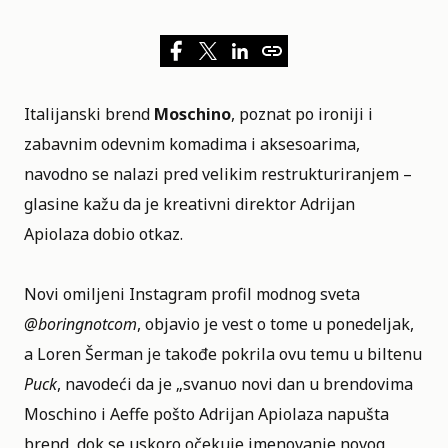
Italijanski brend
Moschino
, poznat po ironiji i
zabavnim odevnim komadima i aksesoarima,
navodno se nalazi pred velikim restrukturiranjem –
glasine kažu da je kreativni direktor Adrijan
Apiolaza dobio otkaz.
Novi omiljeni Instagram profil modnog sveta
@boringnotcom
, objavio je vest o tome u ponedeljak,
a Loren Šerman je takođe pokrila ovu temu u biltenu
Puck
, navodeći da je „svanuo novi dan u brendovima
Moschino i Aeffe pošto Adrijan Apiolaza napušta
brend, dok se uskoro očekuje imenovanje novog