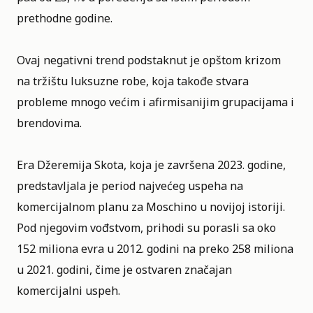
prethodne godine.
Ovaj negativni trend podstaknut je opštom krizom
na tržištu luksuzne robe, koja takođe stvara
probleme mnogo većim i afirmisanijim grupacijama i
brendovima.
Era Džeremija Skota, koja je završena 2023. godine,
predstavljala je period najvećeg uspeha na
komercijalnom planu za Moschino u novijoj istoriji.
Pod njegovim vođstvom, prihodi su porasli sa oko
152 miliona evra u 2012. godini na preko 258 miliona
u 2021. godini, čime je ostvaren značajan
komercijalni uspeh.