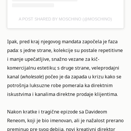
A POST SHARED BY MOSCHINO (@MOSCHINO)
Ipak, pred kraj njegovog mandata započela je faza
pada: s jedne strane, kolekcije su postale repetitivne
i manje upečatljive, snažno vezane za kič-
komercijalnu estetiku; s druge strane, veleprodajni
kanal (
wholesale
) počeo je da zapada u krizu kako se
potrošnja luksuzne robe pomerala ka direktnim
iskustvima i kanalima direktne prodaje klijentima.
Nakon kratke i tragične epizode sa Davideom
Reneom, koji je bio imenovan, ali je nažalost prerano
preminuo pre svog debija, novi kreativni direktor