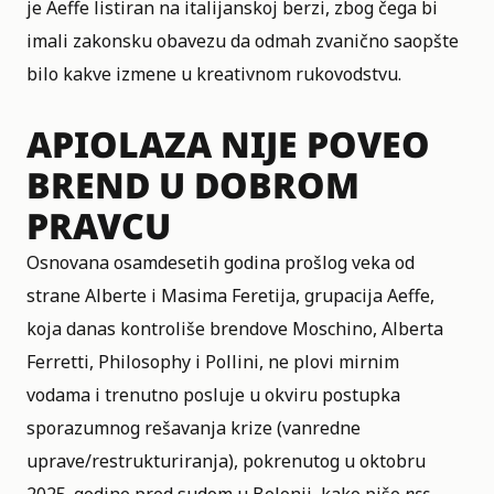
je Aeffe listiran na italijanskoj berzi, zbog čega bi
imali zakonsku obavezu da odmah zvanično saopšte
bilo kakve izmene u kreativnom rukovodstvu.
APIOLAZA NIJE POVEO
BREND U DOBROM
PRAVCU
Osnovana osamdesetih godina prošlog veka od
strane Alberte i Masima Feretija, grupacija Aeffe,
koja danas kontroliše brendove Moschino, Alberta
Ferretti, Philosophy i Pollini, ne plovi mirnim
vodama i trenutno posluje u okviru postupka
sporazumnog rešavanja krize (vanredne
uprave/restrukturiranja), pokrenutog u oktobru
2025. godine pred sudom u Bolonji, kako piše
nss