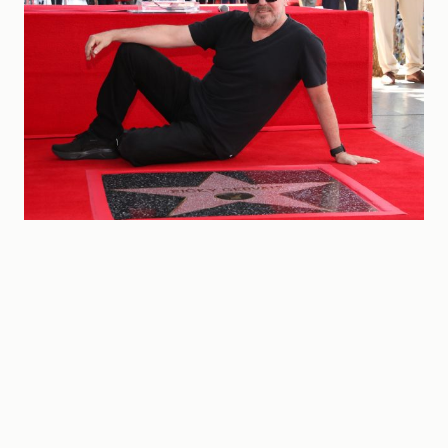
Ricky Gervais to be Honored with a star on the Hollywood Walk of
Fame, Los Angeles, California, USA – 30 May 2025
Credit line: Matt
Baron/BEI / Shutterstock Editorial / Profimedia
#10: Uvodni monolog
77. dodele Zlatnih globusa
(2020)