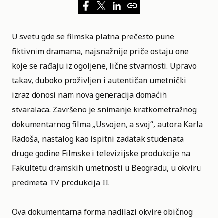
U svetu gde se filmska platna prečesto pune
fiktivnim dramama, najsnažnije priče ostaju one
koje se rađaju iz ogoljene, lične stvarnosti. Upravo
takav, duboko proživljen i autentičan umetnički
izraz donosi nam nova generacija domaćih
stvaralaca. Završeno je snimanje kratkometražnog
dokumentarnog filma „Usvojen, a svoj“, autora Karla
Radoša, nastalog kao ispitni zadatak studenata
druge godine Filmske i televizijske produkcije na
Fakultetu dramskih umetnosti u Beogradu
, u okviru
predmeta TV produkcija II.
Ova dokumentarna forma nadilazi okvire običnog