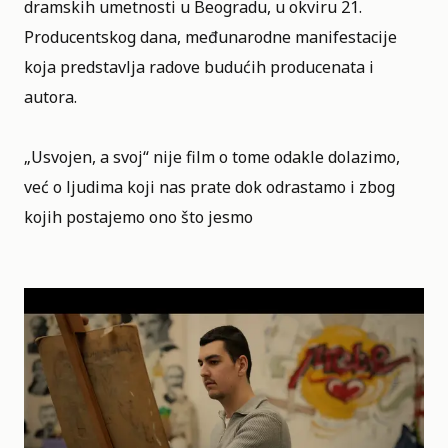
dramskih umetnosti u Beogradu, u okviru 21.
Producentskog dana, međunarodne manifestacije
koja predstavlja radove budućih producenata i
autora.
„Usvojen, a svoj“ nije film o tome odakle dolazimo,
već o ljudima koji nas prate dok odrastamo i zbog
kojih postajemo ono što jesmo