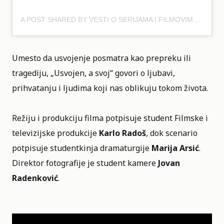
A POST SHARED BY VESTI O SERIJAMA I FILMOVIMA NA JEDNOM MESTU 🗞🎞 (@KINOPOLIS.RS)
Umesto da usvojenje posmatra kao prepreku ili
tragediju, „Usvojen, a svoj“ govori o ljubavi,
prihvatanju i ljudima koji nas oblikuju tokom života.
Režiju i produkciju filma potpisuje student Filmske i
televizijske produkcije
Karlo Radoš
, dok scenario
potpisuje studentkinja dramaturgije
Marija Arsić
.
Direktor fotografije je student kamere
Jovan
Radenković
.