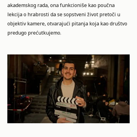
akademskog rada, ona funkcioniše kao poučna
lekcija o hrabrosti da se sopstveni život pretoči u
objektiv kamere, otvarajući pitanja koja kao društvo
predugo prećutkujemo.