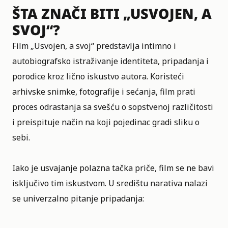
ŠTA ZNAČI BITI „USVOJEN, A
SVOJ“?
Film „Usvojen, a svoj“ predstavlja intimno i
autobiografsko istraživanje identiteta,
pripadanja i
porodice
kroz lično iskustvo autora. Koristeći
arhivske snimke, fotografije i sećanja, film prati
proces odrastanja sa svešću o sopstvenoj različitosti
i preispituje način na koji pojedinac gradi sliku o
sebi.
Iako je usvajanje polazna tačka priče, film se ne bavi
isključivo tim iskustvom. U središtu narativa nalazi
se univerzalno pitanje pripadanja: