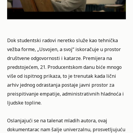
Dok studentski radovi neretko služe kao tehnička
vežba forme, „Usvojen, a svoj“ iskoračuje u prostor
društvene odgovornosti i katarze. Premijera na
predstojećem,
21. Producentskom danu
biće mnogo
više od ispitnog prikaza, to je trenutak kada lični
arhiv jednog odrastanja postaje javni prostor za
preispitivanje empatije, administrativnih hladnoća i
ljudske topline.
Oslanjajući se na talenat mladih autora, ovaj
dokumentarac nam šalje univerzalnu, prosvetljujuću