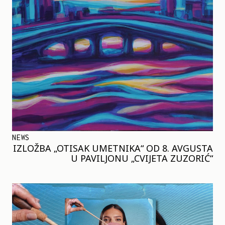
NEWS
IZLOŽBA „OTISAK UMETNIKA“ OD 8. AVGUSTA
U PAVILJONU „CVIJETA ZUZORIĆ“