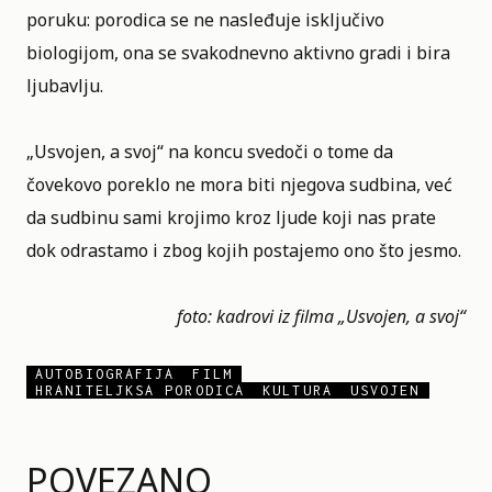
poruku: porodica se ne nasleđuje isključivo
biologijom, ona se svakodnevno aktivno gradi i bira
ljubavlju.
„Usvojen, a svoj“ na koncu svedoči o tome da
čovekovo poreklo ne mora biti njegova sudbina, već
da sudbinu sami krojimo kroz ljude koji nas prate
dok odrastamo i zbog kojih postajemo ono što jesmo.
foto: kadrovi iz filma „Usvojen, a svoj“
AUTOBIOGRAFIJA
FILM
HRANITELJKSA PORODICA
KULTURA
USVOJEN
POVEZANO