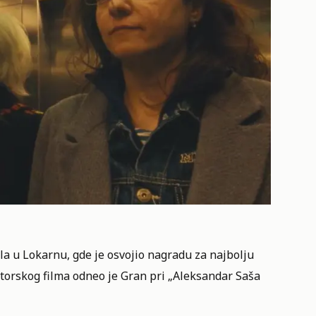
a u Lokarnu, gde je osvojio nagradu za najbolju
autorskog filma odneo je Gran pri „Aleksandar Saša