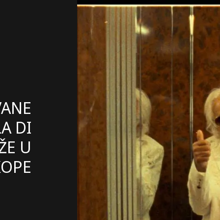
VANE
A DI
ŽE U
KOPE