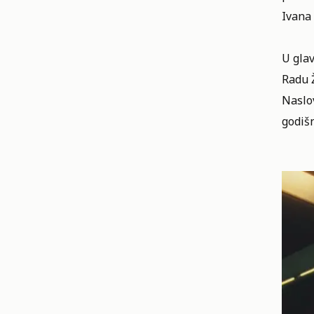
Ivana
U glav
Radu Ž
Naslov
godiš