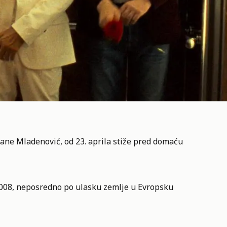
Ivane Mladenović, od 23. aprila stiže pred domaću
2008, neposredno po ulasku zemlje u Evropsku