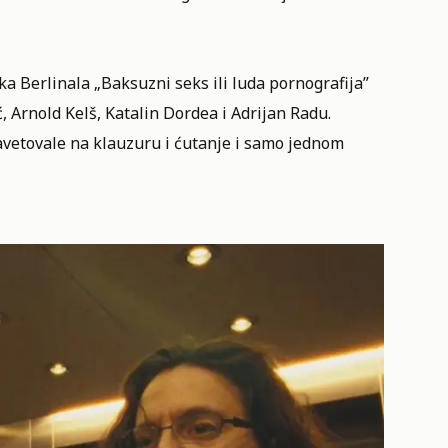
a Berlinala „Baksuzni seks ili luda pornografija”
 Arnold Kelš, Katalin Dordea i Adrijan Radu.
zavetovale na klauzuru i ćutanje i samo jednom