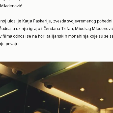
 Mladenović.
noj ulozi je Katja Paskariju, zvezda svojevremenog pobednik
udea, a uz nju igraju i Čendana Trifan, Miodrag Mladenović,
 filma odnosi se na hor italijanskih monahinja koje su se 
nje pevaju.