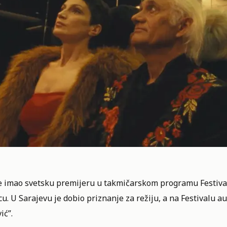
je imao svetsku premijeru u takmičarskom programu Festival
u. U Sarajevu je dobio priznanje za režiju, a na Festivalu 
ić”.