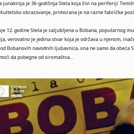
 junakinja je 36-godišnja Stela koja živi na periferiji Te
kultetsko obrazovanje, primorana je na razne fabričke posl
je 12. godine Stela je zaljubljena u Bobana, popularnog muz
ja, verovatno je jedina stvar koja je održava u njenom, ina
od Bobanovih navodnih ljubavnica, ona ne samo da obeća Ste
omoći da pobegne od siromaštva…