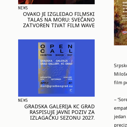
NEWS
OVAKO JE IZGLEDAO FILMSKI
TALAS NA MORU: SVEČANO
ZATVOREN TIVAT FILM WAVE
Srpsk
Miloše
film p
– ‘Sor
NEWS
GRADSKA GALERIJA KC GRAD
empat
RASPISUJE JAVNI POZIV ZA
jedan
IZLAGAČKU SEZONU 2027.
preciz