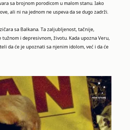
mišvara sa brojnom porodicom u malom stanu. Iako
ove, ali ni na jednom ne uspeva da se dugo zadrži.
ičara sa Balkana. Ta zaljubljenost, tačnije,
če tužnom i depresivnom, životu. Kada upozna Veru,
li da će je upoznati sa njenim idolom, već i da će