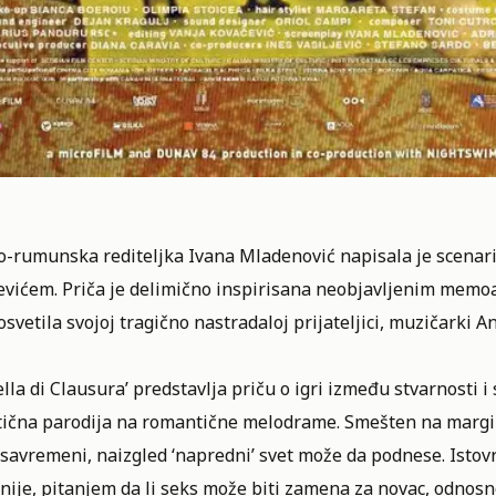
o-rumunska rediteljka Ivana Mladenović napisala je scena
vićem. Priča je delimično inspirisana neobjavljenim memoari
osvetila svojoj tragično nastradaloj prijateljici, muzičarki An
ella di Clausura’ predstavlja priču o igri između stvarnosti i 
ična parodija na romantične melodrame. Smešten na margine 
 savremeni, naizgled ‘napredni’ svet može da podnese. Isto
nije, pitanjem da li seks može biti zamena za novac, odnosno 