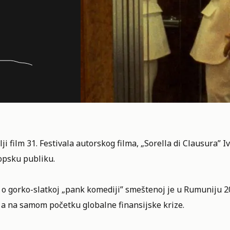
ji film
31. Festivala autorskog filma
, „Sorella di Clausura” 
opsku publiku.
e o gorko-slatkoj „pank komediji” smeštenoj je u Rumuniju 
 a na samom početku globalne finansijske krize.