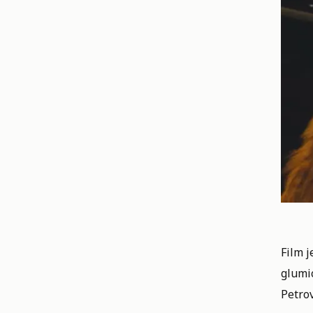
Film 
glumic
Petrov