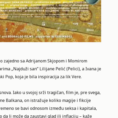
rio zajedno sa Adrijanom Skjopom i Momirom
ma „Najduži san” Lilijane Pelić (Pelici), a Ivana je
ki Pop, koja je bila inspiracija za lik Vere.
snova. Iako u svojoj srži tragičan, film je, pre svega,
Balkana, on istražuje koliko magije i fikcije
vremeno se bavi odnosom između seksa i kapitala,
da li može da zaustavi glad ili inflaciju – kaže