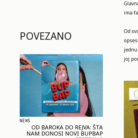
Glavna
ima fa
Od svo
POVEZANO
opsesi
jednu 
joj p
NEWS
OD BAROKA DO REJVA: ŠTA
NAM DONOSI NOVI BUPBAP