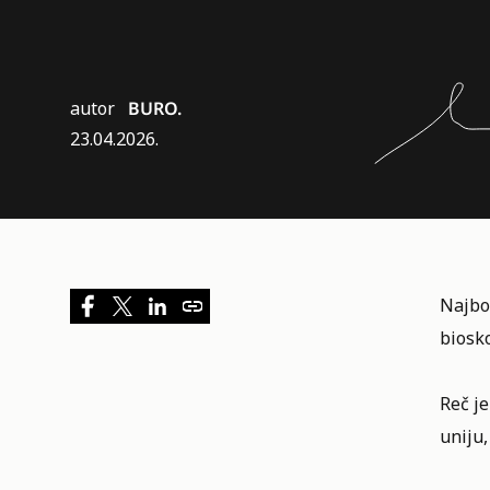
autor
BURO.
23.04.2026.
Najbol
biosk
Reč j
uniju,