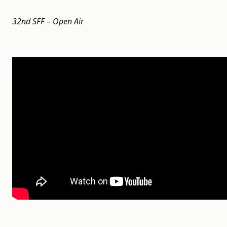
32nd SFF – Open Air