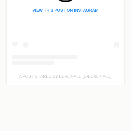
VIEW THIS POST ON INSTAGRAM
A POST SHARED BY BERLINALE (@BERLINALE)
7.
EVERYONE’S SORRY
NOWADAYS
Ovih je dana svima žao
: Jednog vrelog ljetneg dana
devojčica, koju roditelji ignorišu, upoznaje svoju
omiljenu glumicu Billie King, što je vodi do