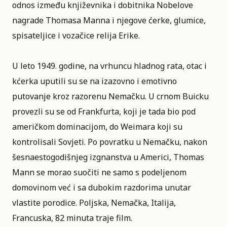
odnos između književnika i dobitnika Nobelove
nagrade
Thomasa Manna
i njegove ćerke, glumice,
spisateljice i vozačice relija
Erike
.
U leto 1949. godine, na vrhuncu hladnog rata, otac i
kćerka uputili su se na izazovno i emotivno
putovanje kroz razorenu Nemačku. U crnom Buicku
provezli su se od Frankfurta, koji je tada bio pod
američkom dominacijom, do Weimara koji su
kontrolisali Sovjeti. Po povratku u Nemačku, nakon
šesnaestogodišnjeg izgnanstva u Americi, Thomas
Mann se morao suočiti ne samo s podeljenom
domovinom već i sa dubokim razdorima unutar
vlastite porodice. Poljska, Nemačka, Italija,
Francuska, 82 minuta traje film.