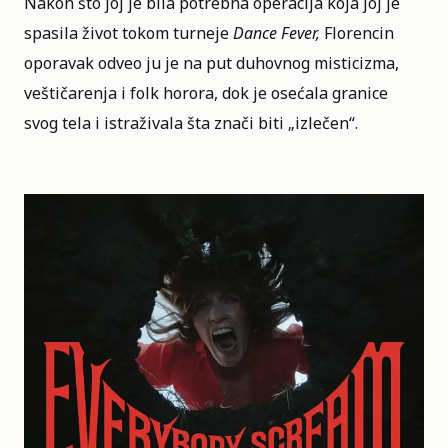
Nakon što joj je bila potrebna operacija koja joj je
spasila život tokom turneje
Dance Fever,
Florencin
oporavak odveo ju je na put duhovnog misticizma,
veštičarenja i folk horora, dok je osećala granice
svog tela i istraživala šta znači biti „izlečen“.