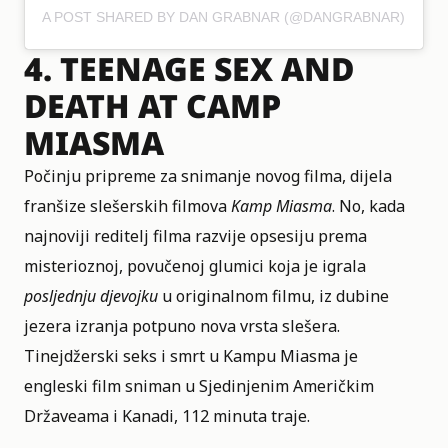
A POST SHARED BY DAN GRABNAR (@DANGRABNAR)
4.
TEENAGE SEX AND
DEATH AT CAMP
MIASMA
Počinju pripreme za snimanje novog filma, dijela
franšize slešerskih filmova
Kamp Miasma
. No, kada
najnoviji reditelj filma razvije opsesiju prema
misterioznoj, povučenoj glumici koja je igrala
posljednju djevojku
u originalnom filmu, iz dubine
jezera izranja potpuno nova vrsta slešera.
Tinejdžerski seks i smrt u Kampu Miasma
je
engleski film sniman u Sjedinjenim Američkim
Državeama i Kanadi, 112 minuta traje.