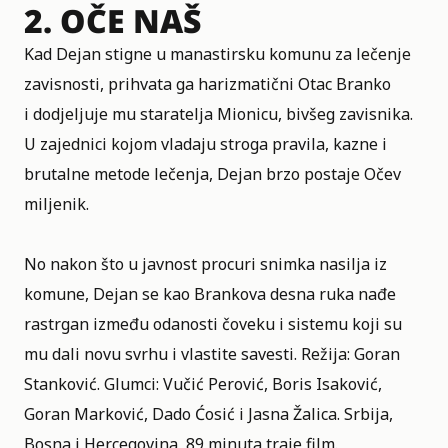
2. OČE NAŠ
Kad Dejan stigne u manastirsku komunu za lečenje
zavisnosti, prihvata ga harizmatični Otac Branko
i dodjeljuje mu staratelja Mionicu, bivšeg zavisnika.
U zajednici kojom vladaju stroga pravila, kazne i
brutalne metode lečenja, Dejan brzo postaje Očev
miljenik.
No nakon što u javnost procuri snimka nasilja iz
komune, Dejan se kao Brankova desna ruka nađe
rastrgan između odanosti čoveku i sistemu koji su
mu dali novu svrhu i vlastite savesti. Režija: Goran
Stanković. Glumci: Vučić Perović, Boris Isaković,
Goran Marković, Dado Ćosić i Jasna Žalica. Srbija,
Bosna i Hercegovina, 89 minuta traje film.