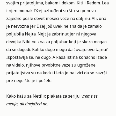
svojim prijateljima, bakom i dekom, Kiti i Redom. Lea
i njen momak Džej uzbuđeni su što su ponovo
zajedno posle devet meseci veze na daljinu. Ali, ona
je nervozna jer Džej još uvek ne zna da je zamalo
poljubila Nejta. Nejt je zabrinut jer ni njegova
devojka Niki ne zna za poljubac koji je skoro mogao
da se dogodi. Koliko dugo mogu da čuvaju ovu tajnu?
Ispostavlja se, ne dugo. A kada istina konačno izađe
na videlo, njihove prvobitne veze su ugrožene,
prijateljstva su na kocki i leto je na ivici da se završi
pre nego što je i počelo.
Kako kažu sa Netflix plakata za seriju,
vreme se
menja, ali tinejdžeri ne
.