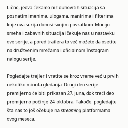
Lično, jedva čekamo niz duhovitih situacija sa
poznatim imenima, ulogama, manirima i filterima
koje ova serija donosi svojim povratkom. Mnogo
smeha i zabavnih situacija ičekuje nas u nastavku
ove serije, a pored trailera to već možete da osetite
na družtvenim mrežama i
oficialnom Instagram
nalogu serije
.
Pogledajte trejler i vratite se kroz vreme već u prvih
nekoliko minuta gledanja. Drugi deo serije
premijerno će biti prikazan 27. juna, dok treći deo
premijerno počinje 24. oktobra. Takođe, pogledajte
šta nas to još očekuje na
streaming
platformama
ovog meseca
.