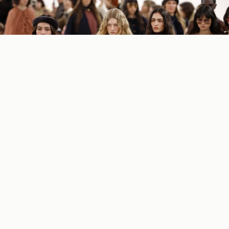
Novi
Lyst Index
, tromesečni izveštaj koji rangira
najpopularnije modne brendove i proizvode na
svetu, otkrio nam je koje su to najpoželjnije cipele