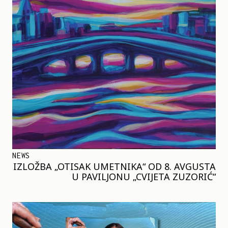
NEWS
IZLOŽBA „OTISAK UMETNIKA“ OD 8. AVGUSTA
U PAVILJONU „CVIJETA ZUZORIĆ“