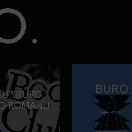
ju?
Najčistija kupališta u Srbiji k
PUTOVANJA
BA DA
NAJČISTIJA K
U SERIJU?
KOJA POSEĆ