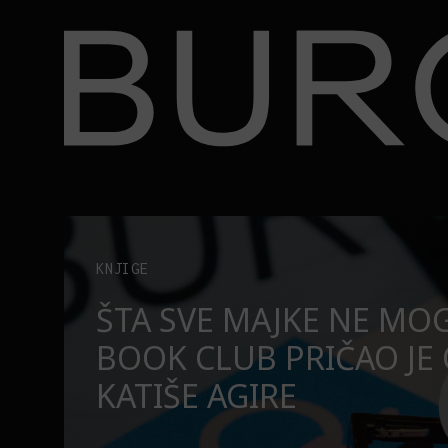
BURO.
ire
Zašto profesori treba da gledaju ovu američku seri
LIFE
ZAŠTO PROFESORI TRE
NU
GLEDAJU OVU AMERIČK