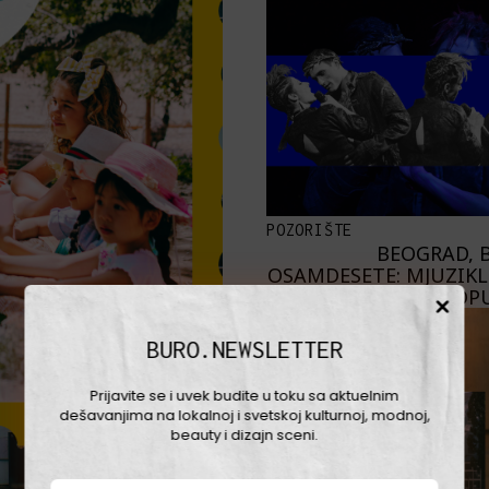
POZORIŠTE
BEOGRAD, B
OSAMDESETE: MJUZIKL 
PROP
BURO.NEWSLETTER
Prijavite se i uvek budite u toku sa aktuelnim
dešavanjima na lokalnoj i svetskoj kulturnoj, modnoj,
beauty i dizajn sceni.