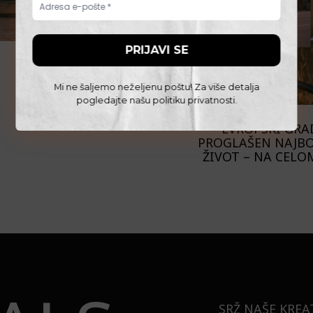
Mi ne šaljemo neželjenu poštu! Za više detalja
pogledajte našu
politiku privatnosti
.
PUTOVANJA
EVROPSKI GRAD
PROGLAŠEN NAJBO
ŽIVOT – NA CELO
SRŽ NAŠE KREA