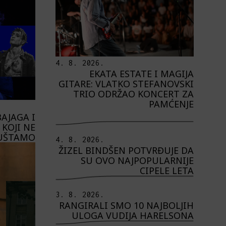
4. 8. 2026.
EKATA ESTATE I MAGIJA
GITARE: VLATKO STEFANOVSKI
TRIO ODRŽAO KONCERT ZA
PAMĆENJE
AJAGA I
KOJI NE
UŠTAMO
4. 8. 2026.
ŽIZEL BINDŠEN POTVRĐUJE DA
SU OVO NAJPOPULARNIJE
CIPELE LETA
3. 8. 2026.
RANGIRALI SMO 10 NAJBOLJIH
ULOGA VUDIJA HARELSONA