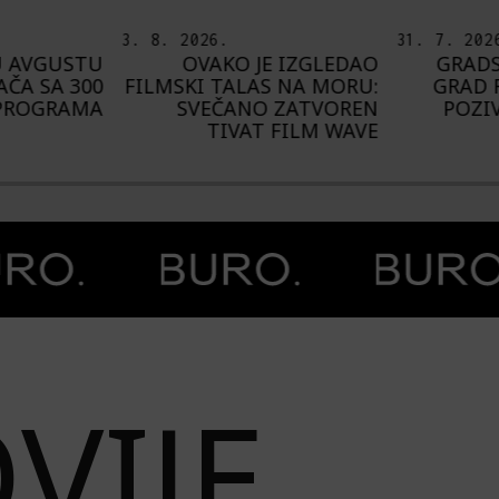
31. 7. 2026.
5. 8. 2026
 IZGLEDAO
GRADSKA GALERIJA KC
OD BA
 NA MORU:
GRAD RASPISUJE JAVNI
ŠTA NA
 ZATVOREN
POZIV ZA IZLAGAČKU
BU
 FILM WAVE
SEZONU 2027.
VIJE