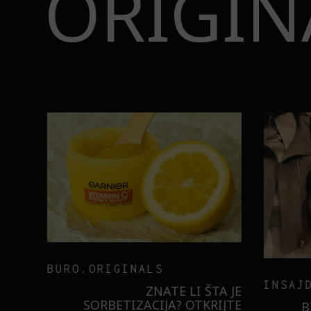
ORIGIN
BURO.ORIGINALS
INSAJD
RNIER
ZNATE LI ŠTA JE
 NIŠTA
SORBETIZACIJA? OTKRIJTE
B