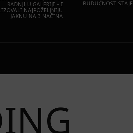
BUDUĆNOST STAJE 
RADNJI U GALERIJI – I
LIZOVALI NAJPOŽELJNIJU
JAKNU NA 3 NAČINA
DING