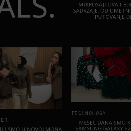
ALS.
MIKROSAJTOVA I ED
SADRŽAJE. OD UMETNO
PUTOVANJE DI
TECHNOLOGY
ER
MESEC DANA SMO KO
SAMSUNG GALAXY S26
ILI SMO U NOVOJ MONA