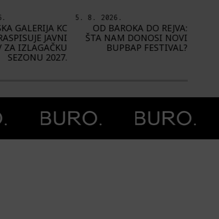
.
5. 8. 2026.
4. 8.
ROKA DO REJVA:
PEDJA TE8 ETNOGRAFSKE
NA
M DONOSI NOVI
MOTIVE NAŠEG
1.
PBAP FESTIVAL?
PROSTORA PRESLIKAO NA
ZIDOVE FRANCUSKE