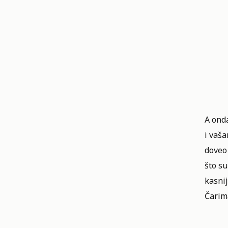
A onda
i vaš
doveo
što su
kasni
Čarim