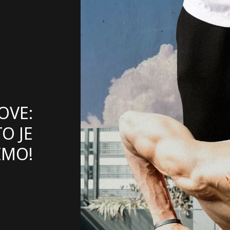
OVE:
TO JE
IMO!