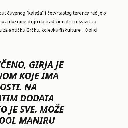
oput čuvenog “kalaša” i četvrtastog terenca reč je o
agovi dokumentuju da tradicionalni rekvizit za
ju za antičku Grčku, kolevku fiskulture… Oblici
ČENO, GIRJA JE
DNOM
KOJE IMA
OSTI. NA
ATIM DODATA
 JE SVE
. MOŽE
HOOL MANIRU