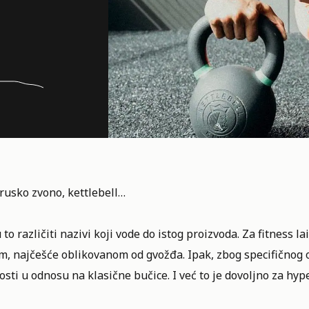
 rusko zvono, kettlebell…
 to različiti nazivi koji vode do istog proizvoda. Za fitness l
m, najčešće oblikovanom od gvožđa. Ipak, zbog specifičnog 
sti u odnosu na klasične bučice. I već to je dovoljno za hyp