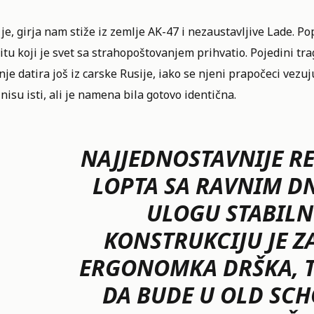
 je, girja nam stiže iz zemlje AK-47 i nezaustavljive Lade. P
itu koji je svet sa strahopoštovanjem prihvatio. Pojedini tr
je datira još iz carske Rusije, iako se njeni prapočeci vezu
 nisu isti, ali je namena bila gotovo identična.
NAJJEDNOSTAVNIJE RE
LOPTA SA RAVNIM 
ULOGU
STABILN
KONSTRUKCIJU JE Z
ERGONOMKA DRŠKA, TO
DA BUDE U OLD SC