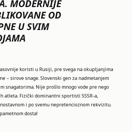
A. MODERNIJE
BLIKOVANE OD
PNE U SVIM
OJAMA
masovnije koristi u Rusiji, pre svega na okupljanjima
ine – sirove snage. Slovenski gen za nadmetanjem
im snagatorima. Nije prošlo mnogo vode pre nego
h atleta. Fizički dominantni sportisti SSSR-a,
ednostavnom i po svemu nepretencioznom rekvizitu.
…pametnom dosta!