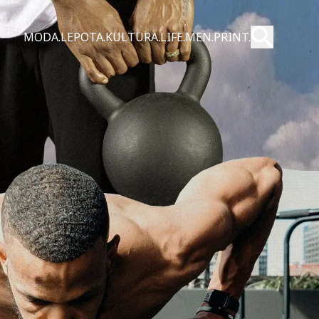
Pošalji
MODA.
LEPOTA.
KULTURA.
LIFE.
MEN.
PRINT.
Pretraži