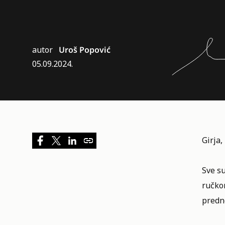
autor
Uroš Popović
05.09.2024.
Girja,
Sve su
ručko
predno