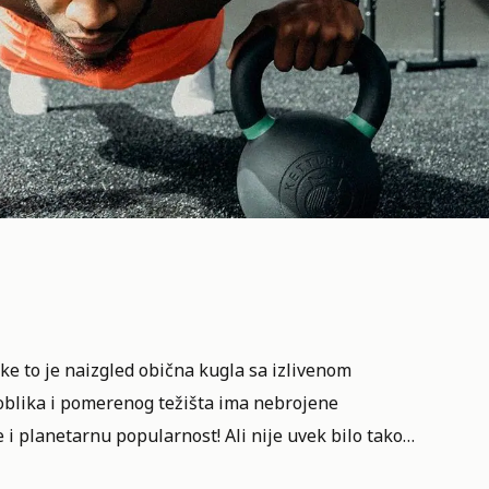
aike to je naizgled obična kugla sa izlivenom
oblika i pomerenog težišta ima nebrojene
e i planetarnu popularnost! Ali nije uvek bilo tako…