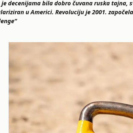
 je decenijama bila dobro čuvana ruska tajna, sv
lariziran u Americi. Revoluciju je 2001. započela
lenge”