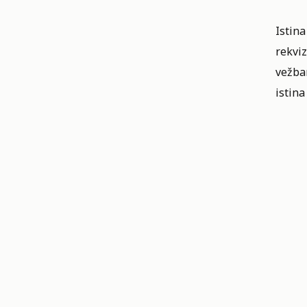
Istina
rekviz
vežban
istina