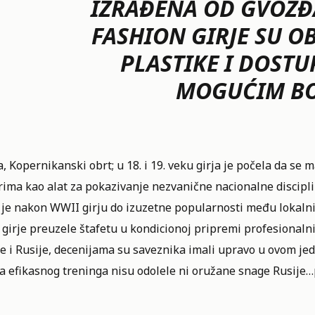
IZRAĐENA OD GVOŽĐ
FASHION GIRJE SU O
PLASTIKE I DOSTU
MOGUĆIM B
, Kopernikanski obrt; u 18. i 19. veku girja je počela da se 
arima kao alat za pokazivanje nezvanične nacionalne discipl
 je nakon WWII girju do izuzetne popularnosti među lokaln
 girje preuzele štafetu u kondicionoj pripremi profesionalni
je i Rusije, decenijama su saveznika imali upravo u ovom j
a efikasnog treninga nisu odolele ni oružane snage Rusije