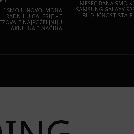
ER
MESEC DANA SMO KO
SAMSUNG GALAXY S26
ILI SMO U NOVOJ MONA
BUDUĆNOST STAJE 
RADNJI U GALERIJI – I
LIZOVALI NAJPOŽELJNIJU
JAKNU NA 3 NAČINA
DING