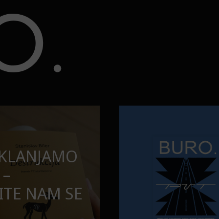
opuštamo
Onaj jedan proizvod koji stalno
BURO.MEN
SAMDESETE:
ONAJ JEDAN 
PUŠTAMO
STALNO SELI
TORBE