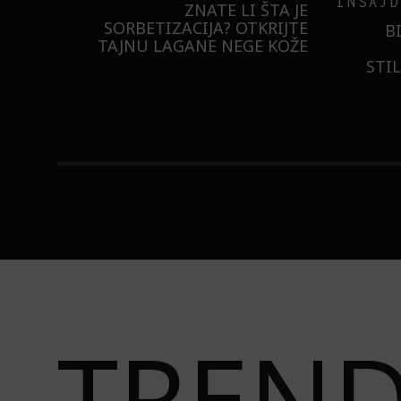
INSAJD
RNIER
ZNATE LI ŠTA JE
 NIŠTA
SORBETIZACIJA? OTKRIJTE
B
ISTILA
TAJNU LAGANE NEGE KOŽE
STI
TREN