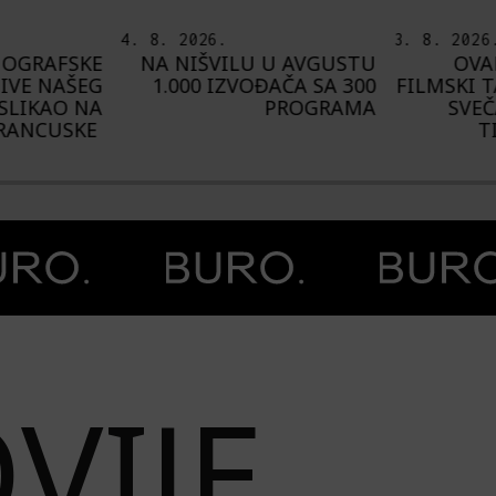
3. 8. 2026.
6. 8. 2026
U AVGUSTU
OVAKO JE IZGLEDAO
I
AČA SA 300
FILMSKI TALAS NA MORU:
U
PROGRAMA
SVEČANO ZATVOREN
AVGUST
TIVAT FILM WAVE
„C
VIJE