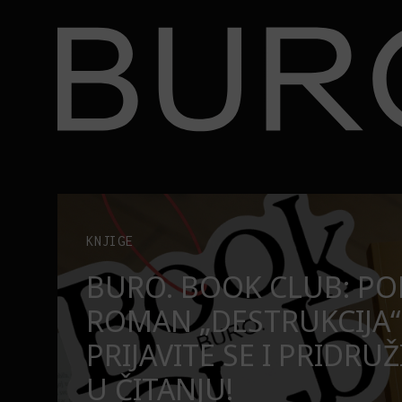
BURO.
užite nam se u čitanju!
Beograd, Bajaga i osamdesete: Mjuzikl koji ne pr
POZORIŠTE
O
BEOGRAD, BAJAGA I O
MJUZIKL KOJI NE PRO
SE