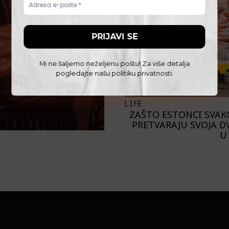
Mi ne šaljemo neželjenu poštu! Za više detalja
pogledajte našu
politiku privatnosti
.
LIFE
ZAŠTO ESTONCI SVAK
PRETVARAJU SVOJA D
U