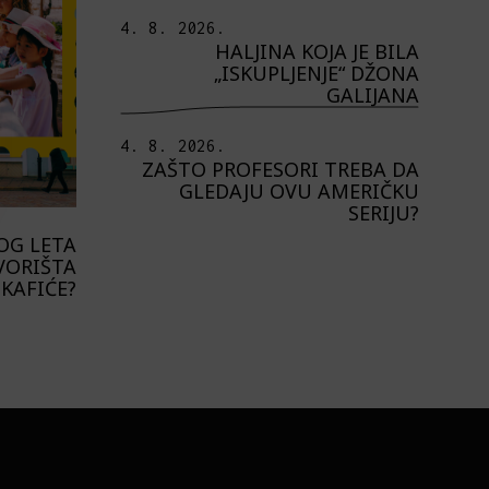
4. 8. 2026.
HALJINA KOJA JE BILA
„ISKUPLJENJE“ DŽONA
GALIJANA
4. 8. 2026.
ZAŠTO PROFESORI TREBA DA
GLEDAJU OVU AMERIČKU
SERIJU?
OG LETA
VORIŠTA
 KAFIĆE?