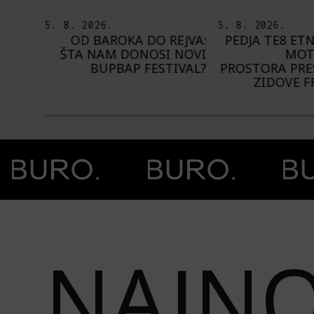
5. 8. 2026.
4. 8. 2026.
EJVA:
PEDJA TE8 ETNOGRAFSKE
NA NIŠVILU 
 NOVI
MOTIVE NAŠEG
1.000 IZVOĐ
IVAL?
PROSTORA PRESLIKAO NA
ZIDOVE FRANCUSKE
Prethodna slika
Next image
NAJNO