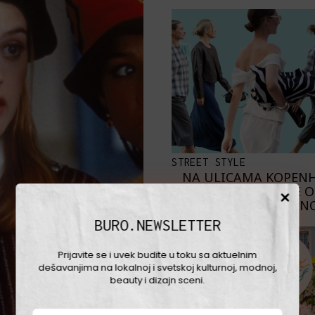
STREET STYLE
NA ULICAMA KOPEN
NAJBOLJE 
SKANDINAVKE NO
BURO.NEWSLETTER
Prijavite se i uvek budite u toku sa aktuelnim
dešavanjima na lokalnoj i svetskoj kulturnoj, modnoj,
beauty i dizajn sceni.