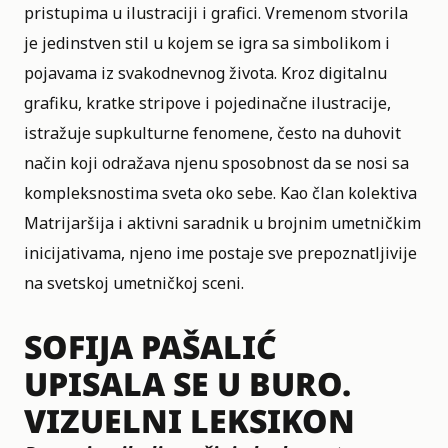
pristupima u ilustraciji i grafici. Vremenom stvorila
je jedinstven stil u kojem se igra sa simbolikom i
pojavama iz svakodnevnog života. Kroz digitalnu
grafiku, kratke stripove i pojedinačne ilustracije,
istražuje supkulturne fenomene, često na duhovit
način koji odražava njenu sposobnost da se nosi sa
kompleksnostima sveta oko sebe. Kao član kolektiva
Matrijaršija i aktivni saradnik u brojnim umetničkim
inicijativama, njeno ime postaje sve prepoznatljivije
na svetskoj umetničkoj sceni.
SOFIJA PAŠALIĆ
UPISALA SE U
BURO.
VIZUELNI LEKSIKON