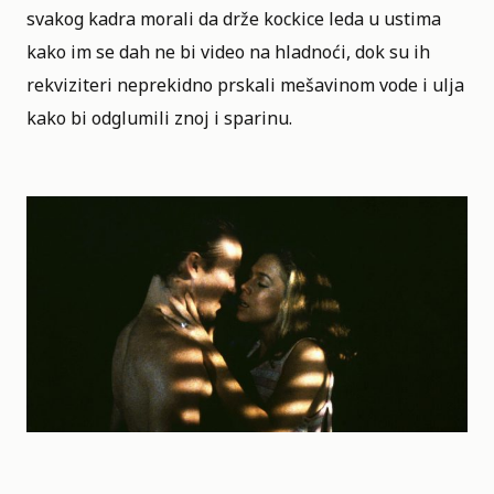
svakog kadra morali da drže kockice leda u ustima
kako im se dah ne bi video na hladnoći, dok su ih
rekviziteri neprekidno prskali mešavinom vode i ulja
kako bi odglumili znoj i sparinu.