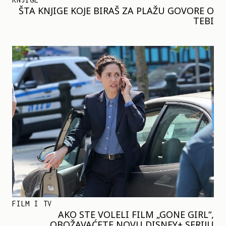
ŠTA KNJIGE KOJE BIRAŠ ZA PLAŽU GOVORE O
TEBI
FILM I TV
AKO STE VOLELI FILM „GONE GIRL“,
OBOŽAVAĆETE NOVU DISNEY+ SERIJU