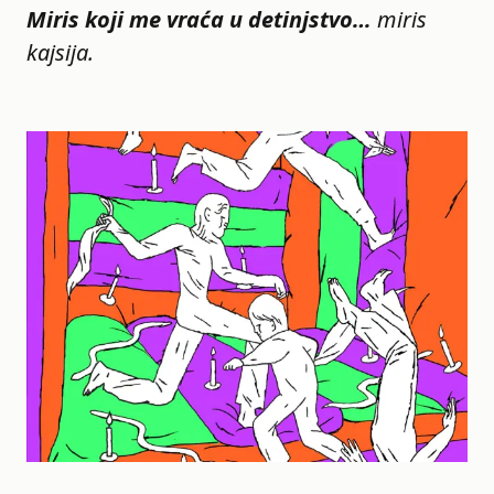
Miris koji me vraća u detinjstvo…
miris
kajsija.