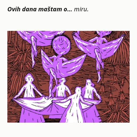
Ovih dana maštam o…
miru.