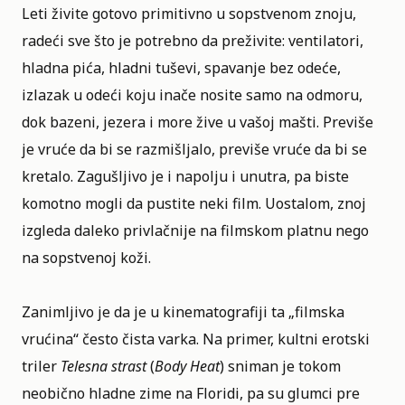
Leti živite gotovo primitivno u sopstvenom znoju,
radeći sve što je potrebno da preživite: ventilatori,
hladna pića, hladni tuševi, spavanje bez odeće,
izlazak u odeći koju inače nosite samo na odmoru,
dok bazeni, jezera i more žive u vašoj mašti. Previše
je vruće da bi se razmišljalo, previše vruće da bi se
kretalo. Zagušljivo je i napolju i unutra, pa biste
komotno mogli da pustite neki
film
. Uostalom, znoj
izgleda
daleko privlačnije na filmskom platnu
nego
na sopstvenoj koži.
Zanimljivo je da je u kinematografiji ta „filmska
vrućina“ često čista varka. Na primer,
kultni
erotski
triler
Telesna strast
(
Body Heat
)
sniman je tokom
neobično hladne zime na Floridi, pa su glumci pre