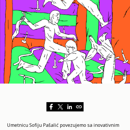
Umetnicu Sofiju Pašalić povezujemo sa inovativnim