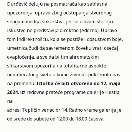
Đurđević deluju na posmatrača kao sablasna
upozorenja, upravo zbog odstupanja stvorenog
snagom medija slikarstva, jer se u ovom slučaju
iskustvo ne predstavlja direktno (Adorno). Upravo
tom indirektnošću, koja se postiže i odsustvom boje,
umetnica žudi da savremenom čoveku vrati osećaj
ovaploćenja, a sve da bi tim ahromatskim
slikarstvom upozorila na totalitarne aspekte
neoliberalnog sveta u kome živimo i pokrenula nas
na promenu.
Izložba će biti otvorena do 12. maja
2024.
uz redovne prateće programe galerije Hestia
na
adresi Topličin venac br 14. Radno vreme galerije je
od srede do subote od 12.00 do 18.00 časova.