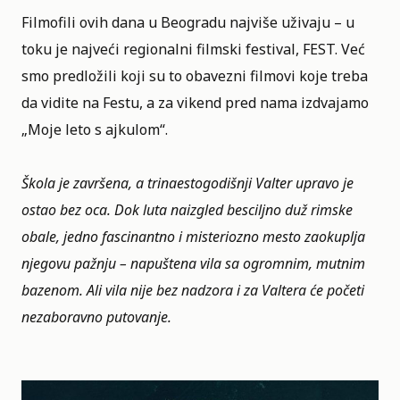
Filmofili ovih dana u Beogradu najviše uživaju – u
toku je najveći regionalni filmski festival, FEST. Već
smo predložili
koji su to obavezni filmovi
koje treba
da vidite na Festu, a za vikend pred nama izdvajamo
„Moje leto s ajkulom“.
Škola je završena, a trinaestogodišnji Valter upravo je
ostao bez oca. Dok luta naizgled besciljno duž rimske
obale, jedno fascinantno i misteriozno mesto zaokuplja
njegovu pažnju – napuštena vila sa ogromnim, mutnim
bazenom. Ali vila nije bez nadzora i za Valtera će početi
nezaboravno putovanje.