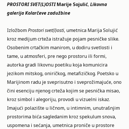
PROSTORI SVET(L)OSTI
Marijе
Sojulić
,
Likovna
galerija Kolarčeve zadužbine
Izložbom
Prostori svet(l)osti
, umetnica Marija Solujić
kroz medijum crteža istražuje pojam pesničke slike.
Osobenim crtačkim manirom, u dodiru svetlosti i
tame, u atmosferi, pre nego prostoru ili formi,
autorka gradi likovnu poetiku koja komunicira
jezikom mitskog, oniričkog, metafizičkog. Poetsko u
Marijinom radu je sveprisutno i sveprožimajuće, ono
čini esenciju njenog crteža kojim se pesnička misao,
kroz simbol i alegoriju, provodi u vizuelni iskaz.
Imajući polazište u ličnom, u intimnim, unutrašnjim
prostorima bića sagledanim kroz spekulum snova,
uspomena i sećanja, umetnica proniče u prostore