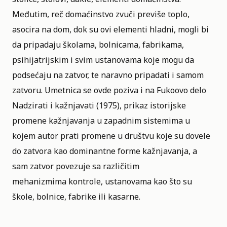
Međutim, reč domaćinstvo zvuči previše toplo,
asocira na dom, dok su ovi elementi hladni, mogli bi
da pripadaju školama, bolnicama, fabrikama,
psihijatrijskim i svim ustanovama koje mogu da
podsećaju na zatvor, te naravno pripadati i samom
zatvoru. Umetnica se ovde poziva i na Fukoovo delo
Nadzirati i kažnjavati (1975), prikaz istorijske
promene kažnjavanja u zapadnim sistemima u
kojem autor prati promene u društvu koje su dovele
do zatvora kao dominantne forme kažnjavanja, a
sam zatvor povezuje sa različitim
mehanizmima kontrole, ustanovama kao što su
škole, bolnice, fabrike ili kasarne.