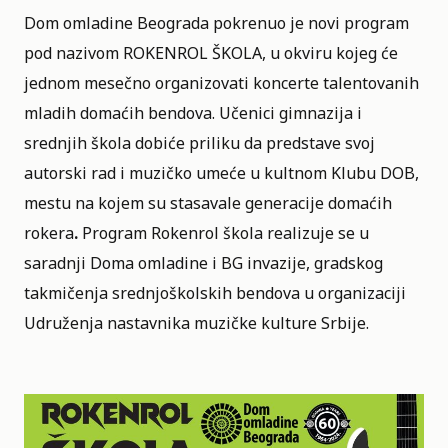
Dom omladine Beograda pokrenuo je novi program
pod nazivom
ROKENROL ŠKOLA
, u okviru kojeg će
jednom mesečno organizovati koncerte talentovanih
mladih domaćih bendova. Učenici gimnazija i
srednjih škola dobiće priliku da predstave svoj
autorski rad i muzičko umeće u kultnom Klubu DOB,
mestu na kojem su stasavale generacije domaćih
rokera
.
Program Rokenrol škola realizuje se u
saradnji Doma omladine i BG invazije, gradskog
takmičenja srednjoškolskih bendova u organizaciji
Udruženja nastavnika muzičke kulture Srbije.