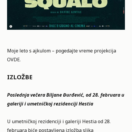
Moje leto s ajkulom – pogedajte vreme projekcija
OVDE.
IZLOŽBE
Poslednja večera Biljane Đurđević, od 28. februara u
galeriji i umetničkoj rezidenciji Hestia
U umetničkoj rezidenciji i galeriji Hestia od 28.
februara biće postavljena izložba slika