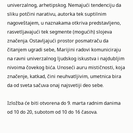
univerzalnog, arhetipskog. Nemajući tendenciju da
sliku potčini narativu, autorka tek suptilnim
nagoveštajem, u naznakama otkriva predstavljeno,
rasvetljavajući tek segmente (mogućih) slojeva
značenja. Ostavljajući prostor posmatraču da
čitanjem ugradi sebe, Marijini radovi komuniciraju
na ravni univerzalnog ljudskog iskustva i najdubljim
nivoima čovekog bića. Unoseći auru mističnosti, koja
značenje, katkad, čini neuhvatljivim, umetnica bira
da od sveta sačuva onaj najsvetiji deo sebe.
Izložba će biti otvorena do 9. marta radnim danima
od 10 do 20, subotom od 10 do 16 časova.