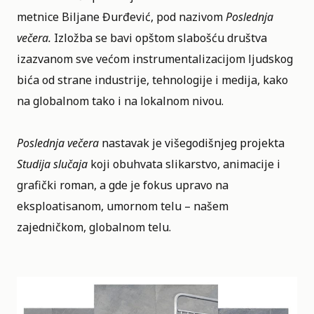
metnice Biljane Đurđević, pod nazivom
Poslednja
večera.
Izložba se bavi opštom slabošću društva
izazvanom sve većom instrumentalizacijom ljudskog
bića od strane industrije, tehnologije i medija, kako
na globalnom tako i na lokalnom nivou.
Poslednja večera
nastavak je višegodišnjeg projekta
Studija slučaja
koji obuhvata slikarstvo, animacije i
grafički roman, a gde je fokus upravo na
eksploatisanom, umornom telu – našem
zajedničkom, globalnom telu.