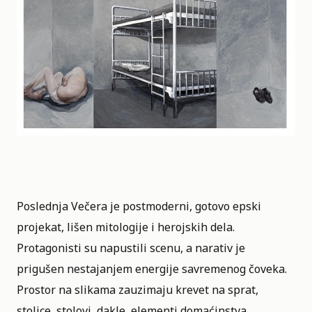
Poslednja Večera je postmoderni, gotovo epski
projekat, lišen mitologije i herojskih dela.
Protagonisti su napustili scenu, a narativ je
prigušen nestajanjem energije savremenog čoveka.
Prostor na slikama zauzimaju krevet na sprat,
stolice, stolovi, dakle, elementi domaćinstva.