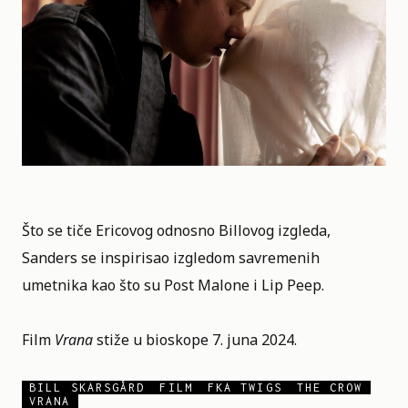
Što se tiče Ericovog odnosno Billovog izgleda,
Sanders se inspirisao izgledom savremenih
umetnika kao što su Post Malone i Lip Peep.
Film
Vrana
stiže u bioskope 7. juna 2024.
BILL SKARSGÅRD
FILM
FKA TWIGS
THE CROW
VRANA