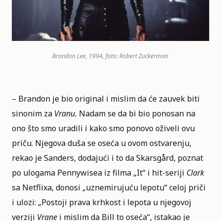
Brandon Lee, 1994, foto: Robert Zuckerman
– Brandon je bio original i mislim da će zauvek biti
sinonim za
Vranu.
Nadam se da bi bio ponosan na
ono što smo uradili i kako smo ponovo oživeli ovu
priču. Njegova duša se oseća u ovom ostvarenju,
rekao je Sanders, dodajući i to da Skarsgård, poznat
po ulogama Pennywisea iz filma „It“ i hit-seriji
Clark
sa Netflixa, donosi „uznemirujuću lepotu“ celoj priči
i ulozi: „Postoji prava krhkost i lepota u njegovoj
verziji
Vrane
i mislim da Bill to oseća“, istakao je