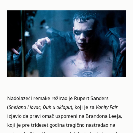
Nadolazeći remake režirao je Rupert Sanders
(
Snežana i lovac, Duh u oklopu
), koji je za
Vanity Fair
izjavio da pravi omaž uspomeni na Brandona Leeja,
koji je pre trideset godina tragično nastradao na