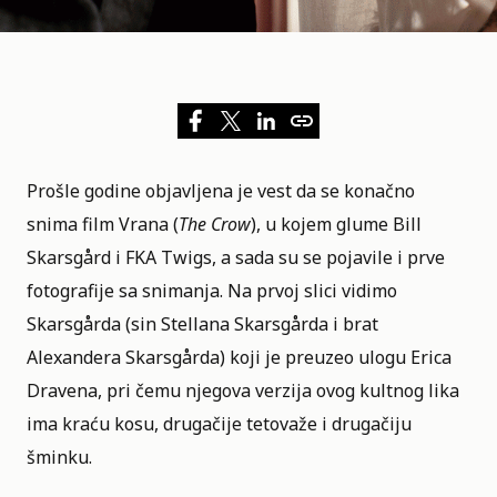
Prošle godine objavljena je vest da se konačno
snima film Vrana (
The Crow
), u kojem glume Bill
Skarsgård i
FKA Twigs,
a sada su se pojavile i prve
fotografije sa snimanja. Na prvoj slici vidimo
Skarsgårda (sin Stellana Skarsgårda i brat
Alexandera Skarsgårda) koji je preuzeo ulogu Erica
Dravena, pri čemu njegova verzija ovog kultnog lika
ima kraću kosu, drugačije tetovaže i drugačiju
šminku.