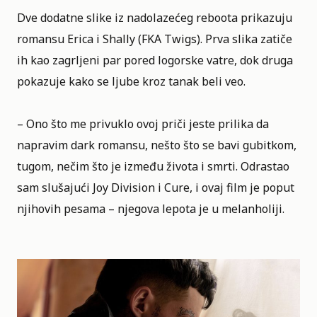
Dve dodatne slike iz nadolazećeg reboota prikazuju
romansu Erica i Shally (FKA Twigs). Prva slika zatiče
ih kao zagrljeni par pored logorske vatre, dok druga
pokazuje kako se ljube kroz tanak beli veo.
– Ono što me privuklo ovoj priči jeste prilika da
napravim dark romansu, nešto što se bavi gubitkom,
tugom, nečim što je između života i smrti. Odrastao
sam slušajući Joy Division i Cure, i ovaj film je poput
njihovih pesama – njegova lepota je u melanholiji.