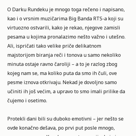
O Darku Rundeku je mnogo toga rečeno i napisano,
kao i o vrsnim muzičarima Big Banda RTS-a koji su
virtuozno ostvarili, kako je rekao, njegove zamisli
pesama u kojima pronalazimo nešto važno i utešno.
Ali, ispričati tako velike priče delikatnom
majstorijom biranja reči i tonova u samo nekoliko
minuta ostaje ravno čaroliji – a to je razlog zbog
kojeg nam se, ma koliko puta da smo ih čuli, ove
pesme iznova otkrivaju. Nekad je dovoljno samo
učiniti ih još većim, a upravo to smo imali prilike da
čujemo i osetimo.
Protekli dani bili su duboko emotivni – jer nešto se
ovde konačno dešava, po prvi put posle mnogo,