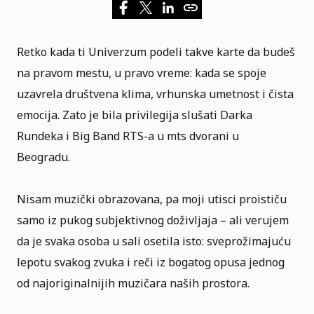
Retko kada ti Univerzum podeli takve karte da budeš
na pravom mestu, u pravo vreme: kada se spoje
uzavrela društvena klima, vrhunska umetnost i čista
emocija. Zato je bila privilegija slušati Darka
Rundeka i Big Band RTS-a u
mts dvorani
u
Beogradu.
Nisam muzički obrazovana, pa moji utisci proističu
samo iz pukog subjektivnog doživljaja – ali verujem
da je svaka osoba u sali osetila isto: sveprožimajuću
lepotu svakog zvuka i reči iz bogatog opusa jednog
od najoriginalnijih muzičara naših prostora.