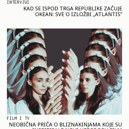
INTERVJUI
KAD SE ISPOD TRGA REPUBLIKE ZAČUJE
OKEAN: SVE O IZLOŽBI „ATLANTIS”
FILM I TV
NEOBIČNA PRIČA O BLIZNAKINJAMA KOJE SU