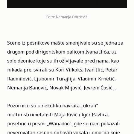
Foto: Nemanja Đorđević
Scene iz pesnikove mašte smenjivale su se jedna za
drugom pod dirigentskom palicom Ivana Ilića, uz
solo deonice koje su ih oživljavale pred nama, kao
nikada pre: svirali su Kori Vilkoks, Ivan Ilić, Petar
Radmilović, Ljubomir Turajlija, Vladimir Krnetić,
Nemanja Banović, Novak Mijović, Jevrem Ćosić…
Pozornicu su u nekoliko navrata „ukrali“
multiinstrumetalisti Maja Rivić i Igor Pavlica,
posebno u pesmi „Wanadoo“, gde su nam pokazali
neverovatan raspon njihovih vokala i emocija koje