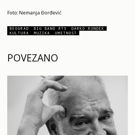
Foto: Nemanja Đorđević
BEOGRAD
BIG BAND RTS
DARKO RUNDEK
KULTURA
MUZIKA
UMETNOST
POVEZANO