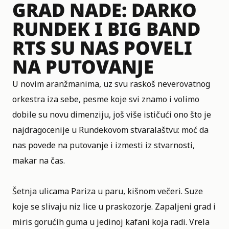
GRAD NADE: DARKO
RUNDEK I BIG BAND
RTS SU NAS POVELI
NA PUTOVANJE
U novim aranžmanima, uz svu raskoš neverovatnog
orkestra iza sebe, pesme koje svi znamo i volimo
dobile su novu dimenziju, još više ističući ono što je
najdragocenije u Rundekovom stvaralaštvu: moć da
nas povede na putovanje i izmesti iz stvarnosti,
makar na čas.
Šetnja ulicama Pariza u paru, kišnom večeri. Suze
koje se slivaju niz lice u praskozorje. Zapaljeni grad i
miris gorućih guma u jedinoj kafani koja radi. Vrela