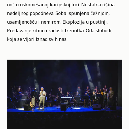
noć u uskomešanoj karipskoj luci. Nestalna tišina
nedeljnog popodneva. Soba ispunjena čežnjom,
usamljenošću i nemirom. Eksplozija u pustinji.
Predavanje ritmu i radosti trenutka. Oda slobodi,
koja se vijori iznad svih nas.