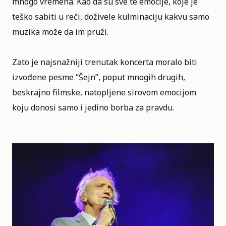
mnogo vremena. Kao da su sve te emocije, koje je
teško sabiti u reči, doživele kulminaciju kakvu samo
muzika može da im pruži.
Zato je najsnažniji trenutak koncerta moralo biti
izvođene pesme “Šejn”, poput mnogih drugih,
beskrajno filmske, natopljene sirovom emocijom
koju donosi samo i jedino borba za pravdu.