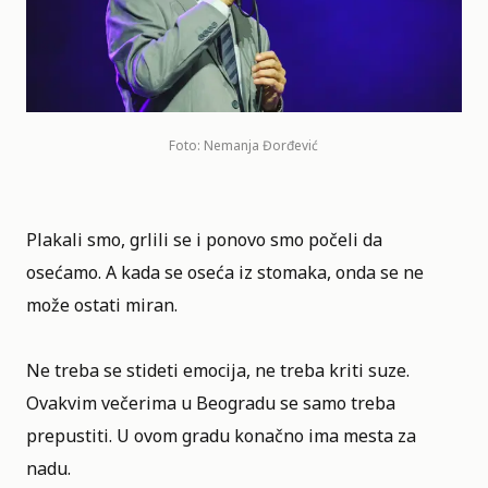
Foto: Nemanja Đorđević
Plakali smo, grlili se i ponovo smo počeli da
osećamo. A kada se oseća iz stomaka, onda se ne
može ostati miran.
Ne treba se stideti emocija, ne treba kriti suze.
Ovakvim večerima u
Beogradu
se samo treba
prepustiti. U ovom gradu konačno ima mesta za
nadu.