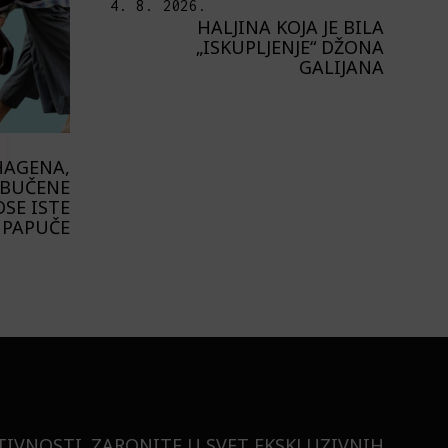
4. 8. 2026.
HALJINA KOJA JE BILA
„ISKUPLJENJE“ DŽONA
GALIJANA
HAGENA,
OBUČENE
SE ISTE
PAPUČE
TIVNOSTI. ZARONITE U SVET EKSKLUZIVNIH