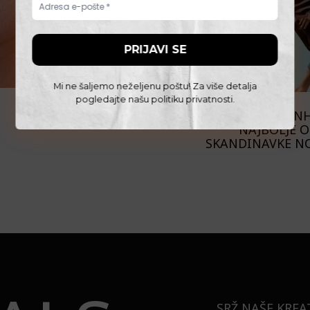
Mi ne šaljemo neželjenu poštu! Za više detalja
pogledajte našu
politiku privatnosti
.
STREET STYLE
NA ULICAMA KOPEN
NAJBOLJE 
SKANDINAVKE NO
SRŽ NAŠE KREA