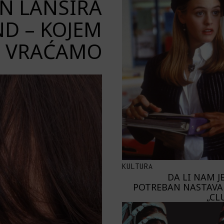
N LANSIRA
ND – KOJEM
O VRAĆAMO
KULTURA
DA LI NAM J
POTREBAN NASTAVA
„CL