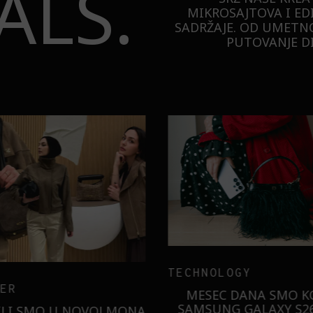
ALS.
MIKROSAJTOVA I ED
SADRŽAJE. OD UMETNO
PUTOVANJE DI
TECHNOLOGY
ER
MESEC DANA SMO KO
SAMSUNG GALAXY S26
ILI SMO U NOVOJ MONA