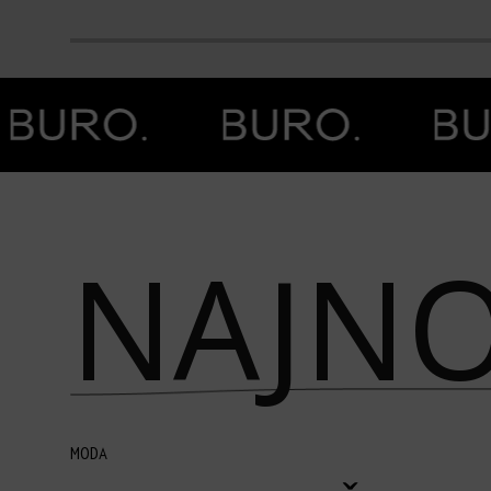
Prethodna slika
Next image
NAJNO
MODA