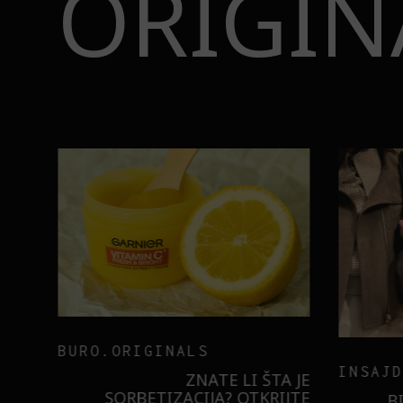
ORIGIN
BURO.ORIGINALS
INSAJD
RNIER
ZNATE LI ŠTA JE
 NIŠTA
SORBETIZACIJA? OTKRIJTE
B