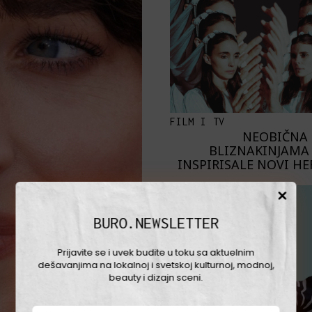
FILM I TV
NEOBIČNA 
BLIZNAKINJAMA 
INSPIRISALE NOVI H
BURO.NEWSLETTER
Prijavite se i uvek budite u toku sa aktuelnim
dešavanjima na lokalnoj i svetskoj kulturnoj, modnoj,
beauty i dizajn sceni.