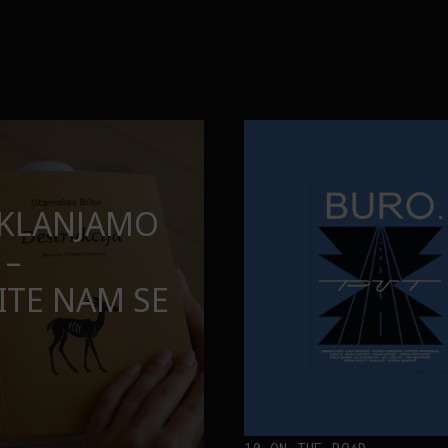
opuštamo
Onaj jedan proizvod koji stalno
BURO.MEN
SAMDESETE:
ONAJ JEDAN 
PUŠTAMO
STALNO SELI
TORBE