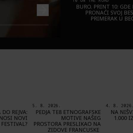
10 ON THE ROAD
BURO. PRINT 10: GDE
PRONAĆI SVOJ BE
PRIMERAK U B
4. 8. 2026.
7. 8. 2026
NOGRAFSKE
NA NIŠVILU U AVGUSTU
PLAYING
IVE NAŠEG
1.000 IZVOĐAČA SA 300
O
SLIKAO NA
PROGRAMA
FRANCUSKE