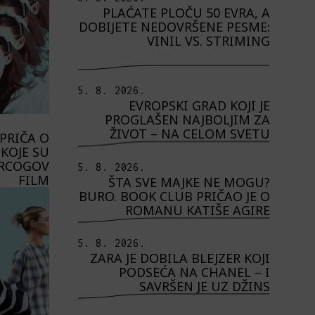
PLAĆATE PLOČU 50 EVRA, A
DOBIJETE NEDOVRŠENE PESME:
VINIL VS. STRIMING
5. 8. 2026.
EVROPSKI GRAD KOJI JE
PROGLAŠEN NAJBOLJIM ZA
ŽIVOT – NA CELOM SVETU
PRIČA O
KOJE SU
ERCOGOV
5. 8. 2026.
FILM
ŠTA SVE MAJKE NE MOGU?
BURO. BOOK CLUB PRIČAO JE O
ROMANU KATIŠE AGIRE
5. 8. 2026.
ZARA JE DOBILA BLEJZER KOJI
PODSEĆA NA CHANEL – I
SAVRŠEN JE UZ DŽINS