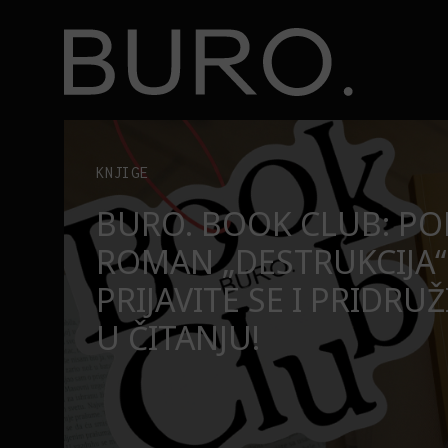
BURO.
užite nam se u čitanju!
Beograd, Bajaga i osamdesete: Mjuzikl koji ne pr
POZORIŠTE
O
BEOGRAD, BAJAGA I O
MJUZIKL KOJI NE PRO
SE