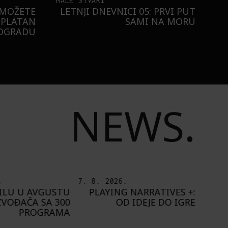
MALE STVARI
 MOŽETE
LETNJI DNEVNICI 05: PRVI PUT
SPLATAN
SAMI NA MORU
EOGRADU
NEWS.
.
6. 8. 2026.
5. 8.
 NARRATIVES +:
IZLOŽBA „OTISAK
O
D IDEJE DO IGRE
UMETNIKA“ OD 8.
ŠT
AVGUSTA U PAVILJONU
„CVIJETA ZUZORIĆ“