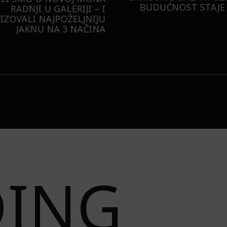
BUDUĆNOST STAJE 
RADNJI U GALERIJI – I
LIZOVALI NAJPOŽELJNIJU
JAKNU NA 3 NAČINA
DING