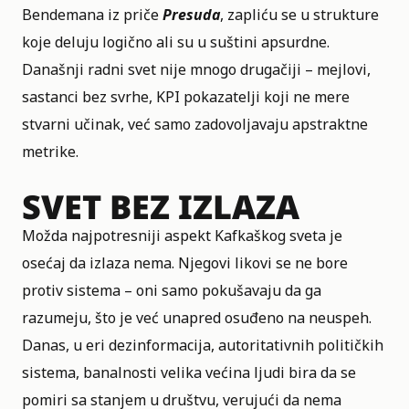
Bendemana iz priče
Presuda
, zapliću se u strukture
koje deluju logično ali su u suštini apsurdne.
Današnji radni svet nije mnogo drugačiji – mejlovi,
sastanci bez svrhe, KPI pokazatelji koji ne mere
stvarni učinak, već samo zadovoljavaju apstraktne
metrike.
SVET BEZ IZLAZA
Možda najpotresniji aspekt Kafkaškog sveta je
osećaj da izlaza nema. Njegovi likovi se ne bore
protiv sistema – oni samo pokušavaju da ga
razumeju, što je već unapred osuđeno na neuspeh.
Danas, u eri dezinformacija, autoritativnih političkih
sistema, banalnosti velika većina ljudi bira da se
pomiri sa stanjem u društvu, verujući da nema