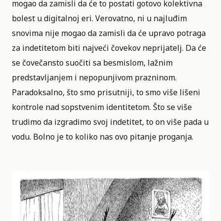
mogao da zamisli da će to postati gotovo kolektivna
bolest u digitalnoj eri. Verovatno, ni u najluđim
snovima nije mogao da zamisli da će upravo potraga
za indetitetom biti najveći čovekov neprijatelj. Da će
se čovečansto suočiti sa besmislom, lažnim
predstavljanjem i nepopunjivom prazninom.
Paradoksalno, što smo prisutniji, to smo više lišeni
kontrole nad sopstvenim identitetom. Što se više
trudimo da izgradimo svoj indetitet, to on više pada u
vodu. Bolno je to koliko nas ovo pitanje proganja.