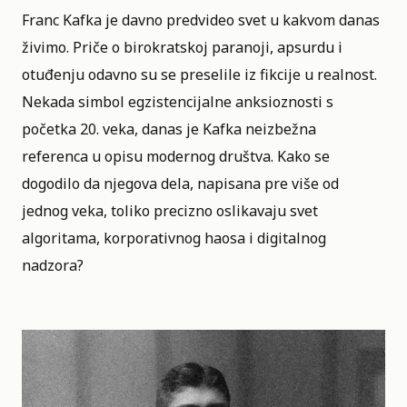
Franc Kafka je davno predvideo svet u kakvom danas
živimo. Priče o birokratskoj paranoji, apsurdu i
otuđenju odavno su se preselile iz fikcije u realnost.
Nekada simbol egzistencijalne anksioznosti s
početka 20. veka, danas je Kafka neizbežna
referenca u opisu modernog društva. Kako se
dogodilo da njegova dela, napisana pre više od
jednog veka, toliko precizno oslikavaju svet
algoritama, korporativnog haosa i digitalnog
nadzora?