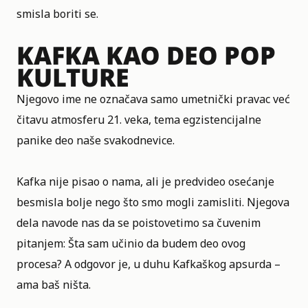
smisla boriti se.
KAFKA KAO DEO POP
KULTURE
Njegovo ime ne označava samo umetnički pravac već
čitavu atmosferu 21. veka, tema egzistencijalne
panike deo naše svakodnevice.
Kafka nije pisao o nama, ali je predvideo osećanje
besmisla bolje nego što smo mogli zamisliti. Njegova
dela navode nas da se poistovetimo sa čuvenim
pitanjem: Šta sam učinio da budem deo ovog
procesa? A odgovor je, u duhu Kafkaškog apsurda –
ama baš
ništa
.