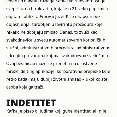
Jedan od glavnih razloga Kafkaške relevantnosti je
sveprisutna birokratija, koja je u 21. veku poprimila
digitalni oblik. U
Procesu
Jozef K. je uhapšen bez
objašnjenja, zarobljen u lavirintu procedura koje
nikako ne dobijaju smisao. Danas, to zvuči kao
svakodnevica u svetu automatizovanih korisničkih
službi, administrativnih procedura, administrativnim
i drugim prevarama kojima svakodnevno svedočimo.
Ovaj besmisao može se preneti i na društvene
mreže, dejting aplikacije, korporativne prepiske koje
retko kada imaju dublji životni smisao – ukoliko ste
osoba koja ga traži.
INDETITET
Kafka je pisao o ljudima koji gube identitet, ali nije