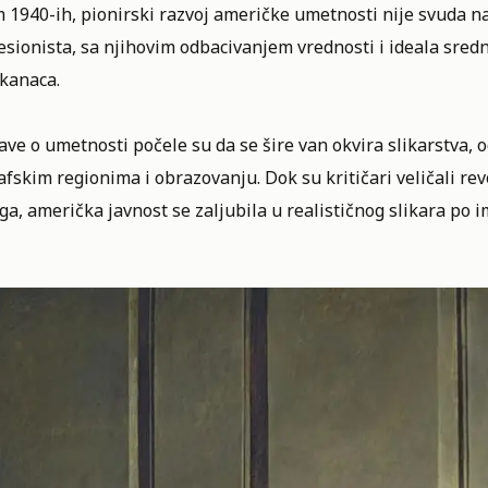
 1940-ih, pionirski razvoj američke umetnosti nije svuda n
sionista, sa njihovim odbacivanjem vrednosti i ideala sredn
kanaca.
ve o umetnosti počele su da se šire van okvira slikarstva,
fskim regionima i obrazovanju. Dok su kritičari veličali r
a, američka javnost se zaljubila u realističnog slikara po 