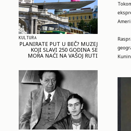
Tokom
ekspre
Ameri
KULTURA
Raspra
PLANIRATE PUT U BEČ? MUZEJ
geogra
KOJI SLAVI 250 GODINA SE
MORA NAĆI NA VAŠOJ RUTI
Kuning