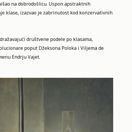
aišao na dobrodošlicu. Uspon apstraktnih
je klase, izazvao je zabrinutost kod konzervativnih
 odražavajući društvene podele po klasama,
evolucionare poput Džeksona Poloka i Viljema de
imenu Endrju Vajet.