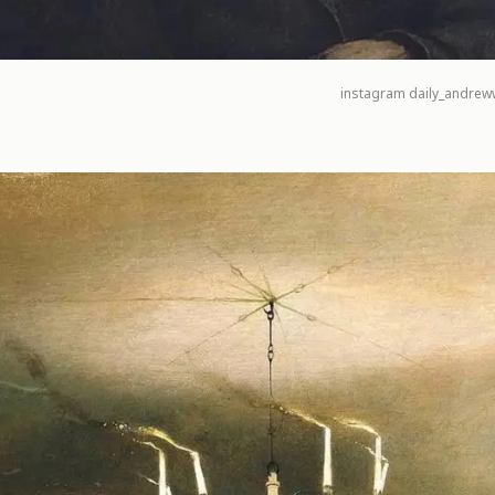
instagram
daily_andrew