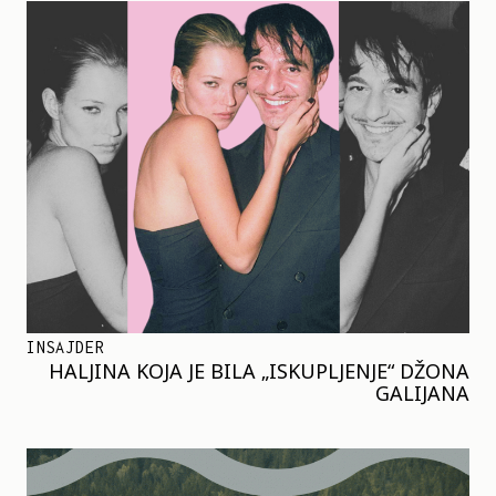
INSAJDER
HALJINA KOJA JE BILA „ISKUPLJENJE“ DŽONA
GALIJANA