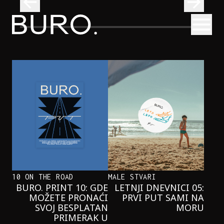
BURO.
Otvori
Neobična priča o bliznakinjama koje su inspirisale novi He
FILM I TV
NEOBIČNA PRIČA O BLIZNAKINJAMA
KOJE SU INSPIRISALE NOVI
HERCOGOV FILM
10 ON THE ROAD
MALE STVARI
BURO. PRINT 10: GDE
LETNJI DNEVNICI 05:
MOŽETE PRONAĆI
PRVI PUT SAMI NA
SVOJ BESPLATAN
MORU
PRIMERAK U