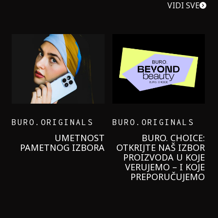
VIDI SVE
BURO.ORIGINALS
BURO.ORIGINALS
LEVI’S ON THE ROAD
PROBALA SAM NOVU
GARNIER KREMU I
NIKADA NIŠTA
LAGANIJE NISAM
KORISTILA