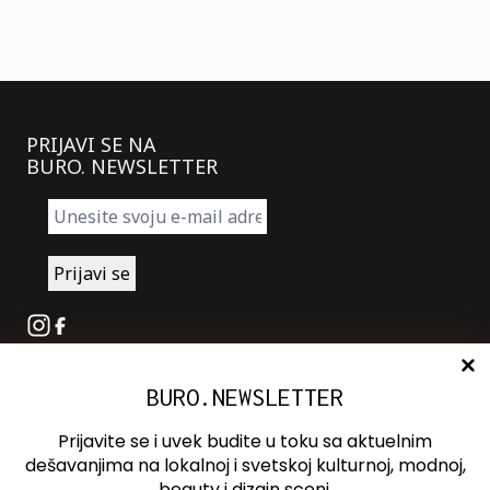
PRIJAVI SE NA
BURO. NEWSLETTER
Instagram
Facebook
BURO.NEWSLETTER
O nama
Oglašavanje
Prijavite se i uvek budite u toku sa aktuelnim
Kontakt
dešavanjima na lokalnoj i svetskoj kulturnoj, modnoj,
beauty i dizajn sceni.