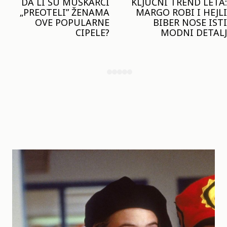
KLJUČNI TREND LETA:
JOŠ JE RANO ZA JAKNE
MARGO ROBI I HEJLI
– ALI U RESERVED JE
BIBER NOSE ISTI
STIGAO MODEL KOJI
MODNI DETALJ
ĆE BITI VELIKI TREND