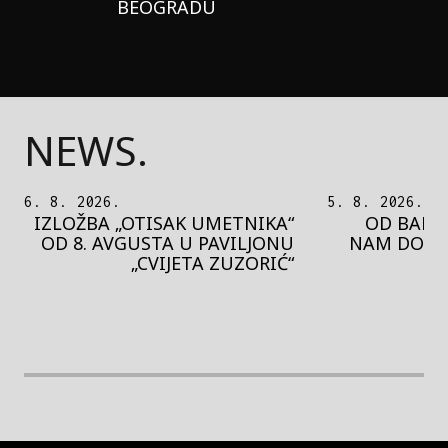
BEOGRADU
NEWS.
5. 8. 2026.
5. 8. 2026.
OD BAROKA DO REJVA: ŠTA
PEDJA 
NAM DONOSI NOVI BUPBAP
MOTIVE 
FESTIVAL?
PRES
rethodna slika
Next image