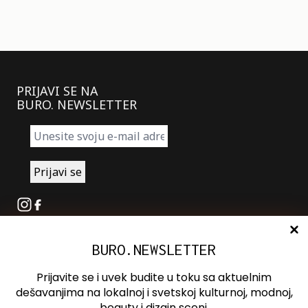
PRIJAVI SE NA
BURO. NEWSLETTER
Instagram
Facebook
BURO.NEWSLETTER
O nama
Oglašavanje
Prijavite se i uvek budite u toku sa aktuelnim
Kontakt
dešavanjima na lokalnoj i svetskoj kulturnoj, modnoj,
beauty i dizajn sceni.