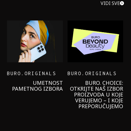
VIDI SVE
BURO.ORIGINALS
BURO.ORIGINALS
LEVI’S ON THE ROAD
PROBALA SAM NOVU
GARNIER KREMU I
NIKADA NIŠTA
LAGANIJE NISAM
KORISTILA