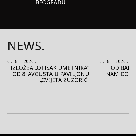
BEOGRADU
NEWS.
5. 8. 2026.
5. 8. 2026.
OD BAROKA DO REJVA: ŠTA
PEDJA 
NAM DONOSI NOVI BUPBAP
MOTIVE 
FESTIVAL?
PRES
rethodna slika
Next image