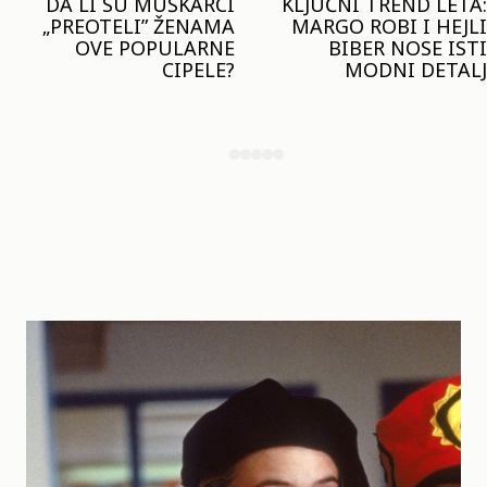
KLJUČNI TREND LETA:
JOŠ JE RANO ZA JAKNE
MARGO ROBI I HEJLI
– ALI U RESERVED JE
BIBER NOSE ISTI
STIGAO MODEL KOJI
MODNI DETALJ
ĆE BITI VELIKI TREND