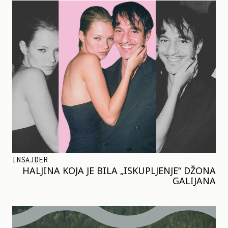
INSAJDER
HALJINA KOJA JE BILA „ISKUPLJENJE“ DŽONA
GALIJANA