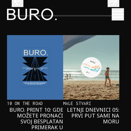
BURO.
Otvori
Neobična priča o bliznakinjama koje su inspirisale novi He
FILM I TV
NEOBIČNA PRIČA O BLIZNAKINJAMA
KOJE SU INSPIRISALE NOVI
HERCOGOV FILM
10 ON THE ROAD
MALE STVARI
BURO. PRINT 10: GDE
LETNJI DNEVNICI 05:
MOŽETE PRONAĆI
PRVI PUT SAMI NA
SVOJ BESPLATAN
MORU
PRIMERAK U