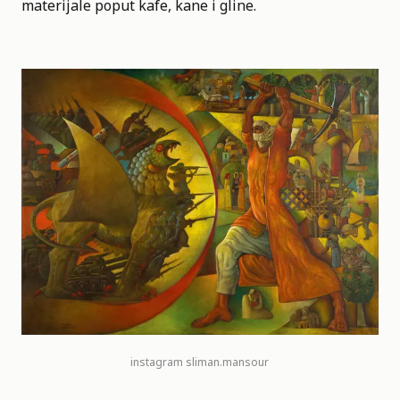
materijale poput kafe, kane i gline.
instagram
sliman.mansour