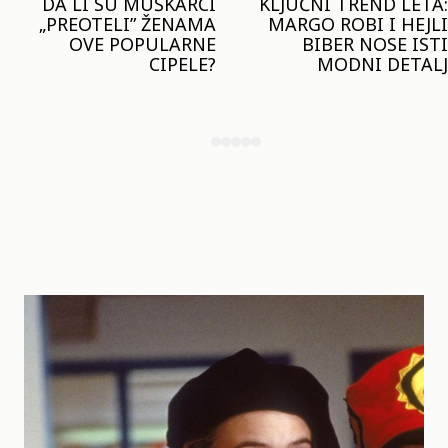
KLJUČNI TREND LETA:
JOŠ JE RANO ZA JAKNE
MARGO ROBI I HEJLI
– ALI U RESERVED JE
BIBER NOSE ISTI
STIGAO MODEL KOJI
MODNI DETALJ
ĆE BITI VELIKI TREND