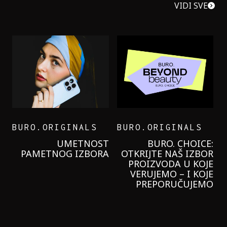
VIDI SVE
BURO.ORIGINALS
BURO.ORIGINALS
LEVI’S ON THE ROAD
PROBALA SAM NOVU
GARNIER KREMU I
NIKADA NIŠTA
LAGANIJE NISAM
KORISTILA