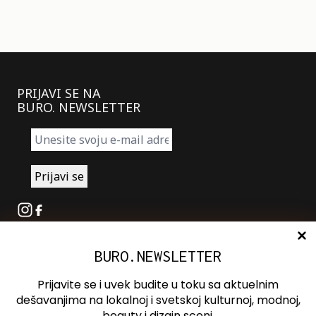
PRIJAVI SE NA
BURO. NEWSLETTER
Instagram
Facebook
BURO.NEWSLETTER
O nama
Oglašavanje
Prijavite se i uvek budite u toku sa aktuelnim
Kontakt
dešavanjima na lokalnoj i svetskoj kulturnoj, modnoj,
beauty i dizajn sceni.