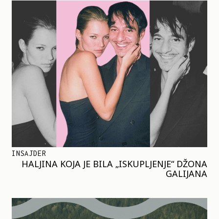
INSAJDER
HALJINA KOJA JE BILA „ISKUPLJENJE“ DŽONA
GALIJANA