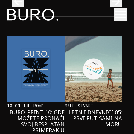
BURO.
Otvori
Neobična priča o bliznakinjama koje su inspirisale novi He
FILM I TV
NEOBIČNA PRIČA O BLIZNAKINJAMA
KOJE SU INSPIRISALE NOVI
HERCOGOV FILM
10 ON THE ROAD
MALE STVARI
BURO. PRINT 10: GDE
LETNJI DNEVNICI 05:
MOŽETE PRONAĆI
PRVI PUT SAMI NA
SVOJ BESPLATAN
MORU
PRIMERAK U