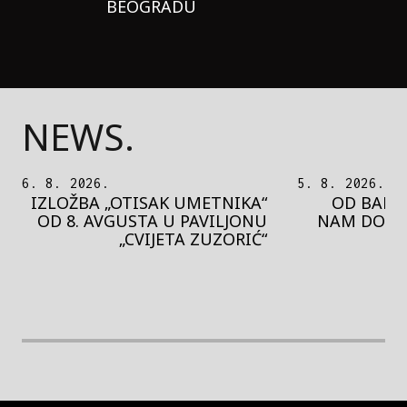
BEOGRADU
NEWS.
5. 8. 2026.
5. 8. 2026.
OD BAROKA DO REJVA: ŠTA
PEDJA 
NAM DONOSI NOVI BUPBAP
MOTIVE 
FESTIVAL?
PRES
rethodna slika
Next image