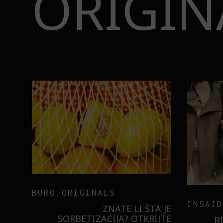
ORIGIN
BURO.ORIGINALS
INSAJD
RNIER
ZNATE LI ŠTA JE
 NIŠTA
SORBETIZACIJA? OTKRIJTE
B