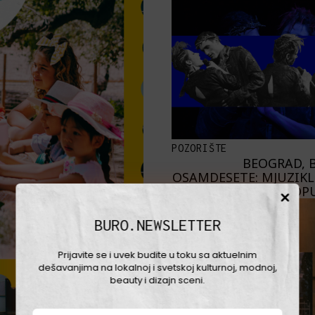
POZORIŠTE
BEOGRAD, B
OSAMDESETE: MJUZIKL 
PROP
BURO.NEWSLETTER
Prijavite se i uvek budite u toku sa aktuelnim
dešavanjima na lokalnoj i svetskoj kulturnoj, modnoj,
beauty i dizajn sceni.