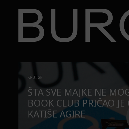
BURO.
ire
Zašto profesori treba da gledaju ovu američku seri
LIFE
ZAŠTO PROFESORI TRE
NU
GLEDAJU OVU AMERIČK