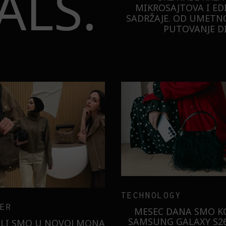
ALS.
MIKROSAJTOVA I ED
SADRŽAJE. OD UMETNO
PUTOVANJE DI
TECHNOLOGY
ER
MESEC DANA SMO KO
SAMSUNG GALAXY S26
ILI SMO U NOVOJ MONA