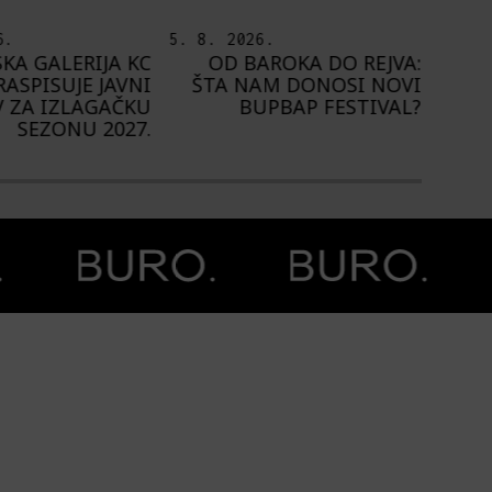
.
5. 8. 2026.
4. 8.
ROKA DO REJVA:
PEDJA TE8 ETNOGRAFSKE
NA
M DONOSI NOVI
MOTIVE NAŠEG
1.
PBAP FESTIVAL?
PROSTORA PRESLIKAO NA
ZIDOVE FRANCUSKE