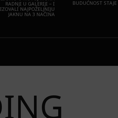
BUDUĆNOST STAJE 
RADNJI U GALERIJI – I
LIZOVALI NAJPOŽELJNIJU
JAKNU NA 3 NAČINA
DING