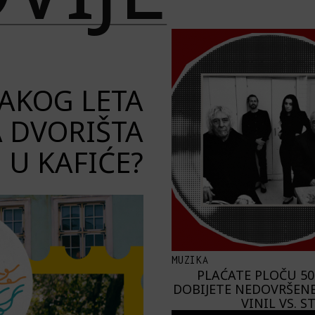
VAKOG LETA
A DVORIŠTA
U KAFIĆE?
MUZIKA
PLAĆATE PLOČU 50
DOBIJETE NEDOVRŠENE
VINIL VS. 