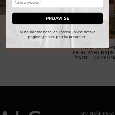
Mi ne šaljemo neželjenu poštu! Za više detalja
pogledajte našu
politiku privatnosti
.
PUTOVANJA
EVROPSKI GRAD
PROGLAŠEN NAJBO
ŽIVOT – NA CELO
SRŽ NAŠE KREA