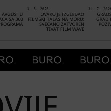
31. 7. 2026.
5. 8. 2026
 IZGLEDAO
GRADSKA GALERIJA KC
OD BA
 NA MORU:
GRAD RASPISUJE JAVNI
ŠTA NA
 ZATVOREN
POZIV ZA IZLAGAČKU
BU
 FILM WAVE
SEZONU 2027.
VIJE