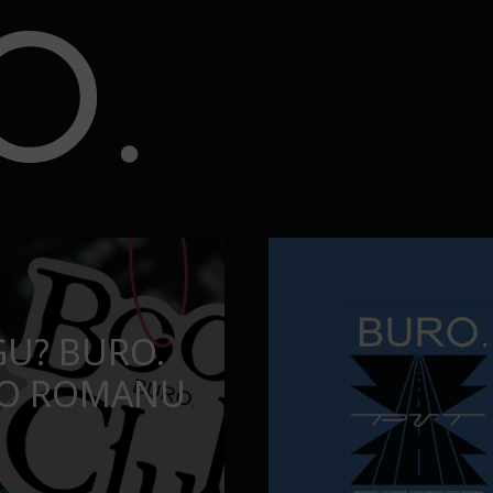
ju?
Najčistija kupališta u Srbiji k
PUTOVANJA
BA DA
NAJČISTIJA K
U SERIJU?
KOJA POSEĆ