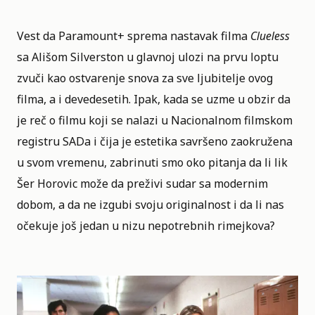
Vest da
Paramount+
sprema nastavak filma
Clueless
sa
Ališom Silverston
u glavnoj ulozi na prvu loptu
zvuči kao ostvarenje snova za sve ljubitelje ovog
filma, a i devedesetih. Ipak, kada se uzme u obzir da
je reč o filmu koji se nalazi u
Nacionalnom filmskom
registru SADa
i čija je estetika savršeno zaokružena
u svom vremenu, zabrinuti smo oko pitanja da li lik
Šer Horovic može da preživi sudar sa modernim
dobom, a da ne izgubi svoju originalnost i da li nas
očekuje još jedan u nizu nepotrebnih rimejkova?