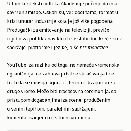
U tom kontekstu odluka Akademije počinje da ima
savršen smisao. Oskari su, već godinama, format u
krizi unutar industrije koja je još više pogođena.
Predugački za emitovanje na televiziji, previše
rigidni za publiku naviklu da se slobodno kreće kroz
sadržaje, platforme i jezike, piše
nss magazine.
YouTube, za razliku od toga, ne nameće vremenska
ograničenja, ne zahteva prisilne skraćivanja i ne
traži da se emisija ugura u „termin“ dizajniran za
drugo vreme. Može biti tročasovna ceremonija, sa
pristupom događanjima iza scene, produženim
crvenim tepihom, paralelnim sadržajem,
komentarisanjem u realnom vremenu…