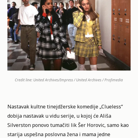
Credit line: United Archives/Impress / United Archives / Profimedia
Nastavak kultne tinejdžerske komedije „
Clueless
“
dobija nastavak u vidu serije, u kojoj će Ališa
Silverston ponovo tumačiti lik Šer Horovic, samo kao
starija uspešna poslovna žena i mama jedne