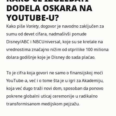
DODELA OSKARA NA
YOUTUBE-U?
Kako piše
Variety
, dogovor je navodno zaključen za
sumu od devet cifara, nadmašivši ponude
Disney/ABC i NBCUniversal, koje su se kretale na
vrednostima značajno nižim od otprilike 100 miliona
dolara godišnje koje je Disney do sada plaćao.
To je cifra koja govori ne samo o finansijskoj moći
YouTube-a, već i o tome šta je u igri za Akademiju,
koja već dugo traži novi dom, sposoban da ponovo
pokrene globalni uticaj ceremonije u radikalno
transformisanom medijskom pejzažu.