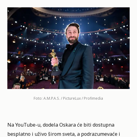
Foto: A.M.P.A.S. / PictureLux / Profimedia
Na YouTube-u, dodela Oskara će biti dostupna
besplatno i uživo širom sveta, a podrazumevaće i