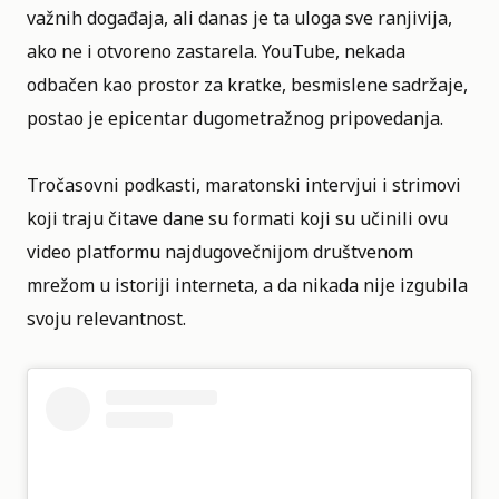
važnih događaja, ali danas je ta uloga sve ranjivija,
ako ne i otvoreno zastarela. YouTube, nekada
odbačen kao prostor za kratke, besmislene sadržaje,
postao je epicentar dugometražnog pripovedanja.
Tročasovni podkasti, maratonski intervjui i strimovi
koji traju čitave dane su formati koji su učinili ovu
video platformu najdugovečnijom društvenom
mrežom u istoriji interneta, a da nikada nije izgubila
svoju relevantnost.