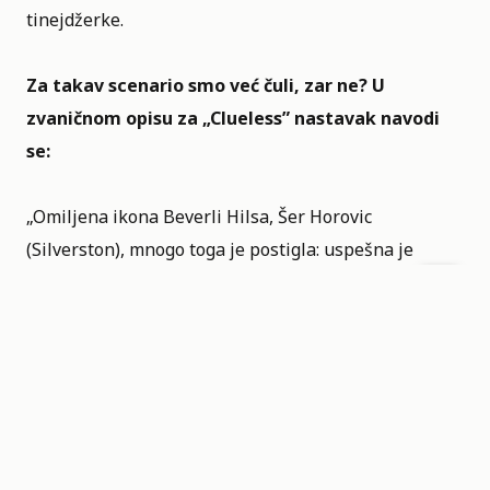
tinejdžerke.
Za takav scenario smo već čuli, zar ne? U
zvaničnom opisu za „Clueless”
nastavak navodi
se:
„Omiljena ikona Beverli Hilsa, Šer Horovic
(Silverston), mnogo toga je postigla: uspešna je
poslovna žena i savladala je izazove majčinstva sve
dok njena ćerka ne krene u srednju školu, kada Šer
otkriva da se zbog vaspitavanja tinejdžerke ponovo
oseća potpuno clueless.“ Međutim i dalje postoji
nada da će serija da nas iznenadi, verovatno ćemo
svi i da je gledamo, ali ostaje bojazan da ćemo biti
razočarani nakon što je odgledamo.