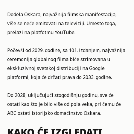
Dodela Oskara, najvažnija filmska manifestacija,
više se neće emitovati na televiziji. Umesto toga,
prelazi na platfotmu YouTube.
Počevši od 2029. godine, sa 101. izdanjem, najvažnija
ceremonija globalnog filma biće strimovana u
ekskluzivnoj svetskoj distribuciji na Google
platformi, koja će držati prava do 2033. godine.
Do 2028, uključujući stogodišnju godinu, sve će
ostati kao što je bilo više od pola veka, pri čemu će
ABC ostati istorijsko domaćinstvo Oskara.
KAKO ĆE IZGLEDATI