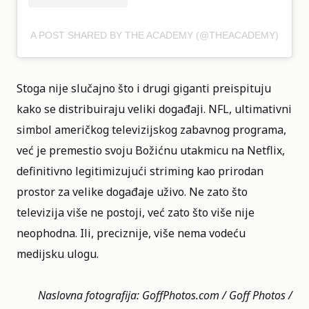
A POST SHARED BY THE ACADEMY (@THEACADEMY)
Stoga nije slučajno što i drugi giganti preispituju
kako se distribuiraju veliki događaji. NFL, ultimativni
simbol američkog televizijskog zabavnog programa,
već je premestio svoju Božićnu utakmicu na
Netflix
,
definitivno legitimizujući striming kao prirodan
prostor za velike događaje uživo. Ne zato što
televizija više ne postoji, već zato što više nije
neophodna. Ili, preciznije, više nema vodeću
medijsku ulogu.
Naslovna fotografija: GoffPhotos.com / Goff Photos /