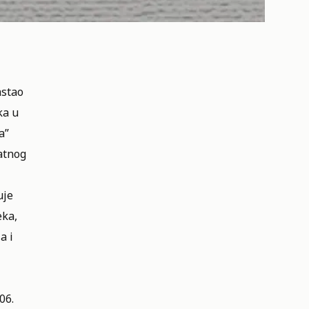
astao
ka u
a”
latnog
uje
eka,
a i
06.