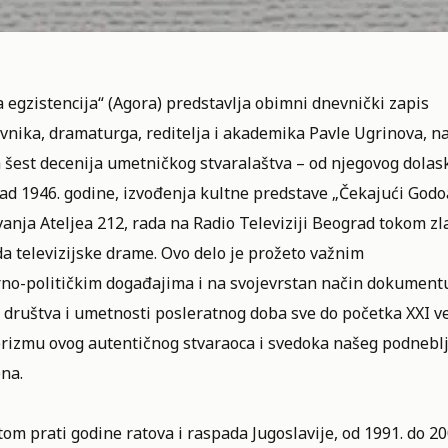
 egzistencija“ (Agora) predstavlja obimni dnevnički zapis
vnika, dramaturga, reditelja i akademika Pavle Ugrinova, n
 šest decenija umetničkog stvaralaštva – od njegovog dolas
ad 1946. godine, izvođenja kultne predstave „Čekajući Godo
vanja Ateljea 212, rada na Radio Televiziji Beograd tokom z
a televizijske drame. Ovo delo je prožeto važnim
rno-političkim događajima i na svojevrstan način dokument
 društva i umetnosti posleratnog doba sve do početka XXI v
prizmu ovog autentičnog stvaraoca i svedoka našeg podneblj
na.
tom prati godine ratova i raspada Jugoslavije, od 1991. do 20