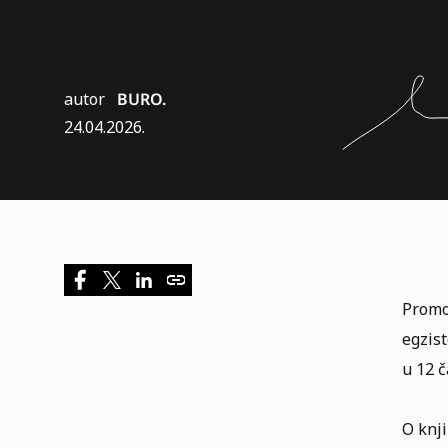
autor
BURO.
24.04.2026.
Promo
egzist
u 12 č
O knji