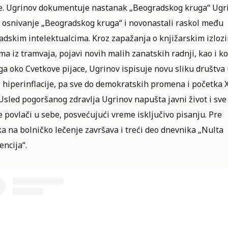
e. Ugrinov dokumentuje nastanak „Beogradskog kruga“ Ugr
i osnivanje „Beogradskog kruga“ i novonastali raskol među
adskim intelektualcima. Kroz zapažanja o knjižarskim izloz
a iz tramvaja, pojavi novih malih zanatskih radnji, kao i k
a oko Cvetkove pijace, Ugrinov ispisuje novu sliku društva
 hiperinflacije, pa sve do demokratskih promena i početka 
Usled pogoršanog zdravlja Ugrinov napušta javni život i sve
e povlači u sebe, posvećujući vreme isključivo pisanju. Pre
a na bolničko lečenje završava i treći deo dnevnika „Nulta
encija“.