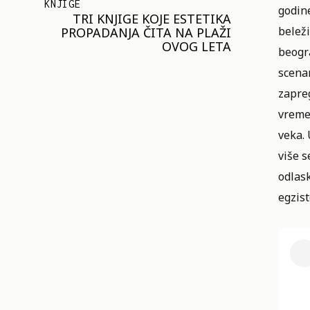
KNJIGE
godin
TRI KNJIGE KOJE ESTETIKA
belež
PROPADANJA ČITA NA PLAŽI
OVOG LETA
beogr
scenam
zapreg
vreme
veka. 
više s
odlask
egzist