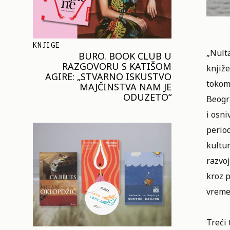
KNJIGE
„Nulta
BURO. BOOK CLUB U
RAZGOVORU S KATIŠOM
knjiže
AGIRE: „STVARNO ISKUSTVO
tokom
MAJČINSTVA NAM JE
ODUZETO“
Beogr
i osni
period
kultu
razvoj
kroz 
vreme
Treći 