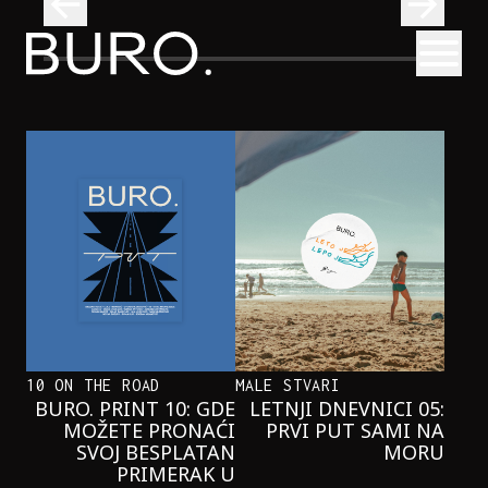
BURO.
Otvori
Onaj jedan proizvod koji stalno selimo sa police u torbe
BURO.MEN
ONAJ JEDAN PROIZVOD KOJI
STALNO SELIMO SA POLICE U
TORBE
10 ON THE ROAD
MALE STVARI
BURO. PRINT 10: GDE
LETNJI DNEVNICI 05:
MOŽETE PRONAĆI
PRVI PUT SAMI NA
SVOJ BESPLATAN
MORU
PRIMERAK U