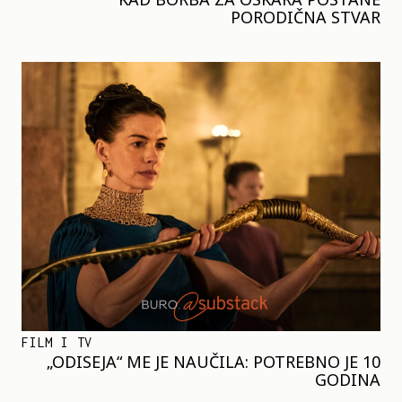
PORODIČNA STVAR
FILM I TV
„ODISEJA“ ME JE NAUČILA: POTREBNO JE 10
GODINA