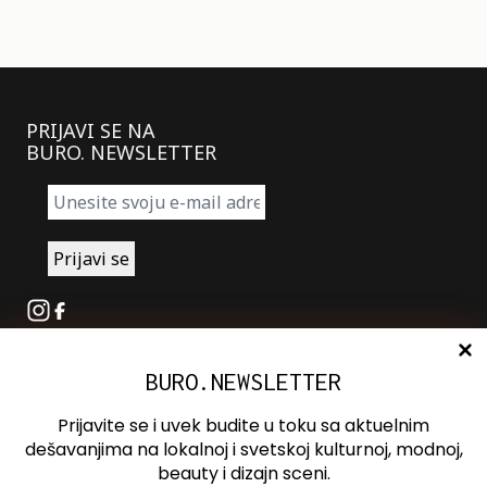
PRIJAVI SE NA
BURO. NEWSLETTER
Instagram
Facebook
BURO.NEWSLETTER
O nama
Oglašavanje
Prijavite se i uvek budite u toku sa aktuelnim
Kontakt
dešavanjima na lokalnoj i svetskoj kulturnoj, modnoj,
beauty i dizajn sceni.