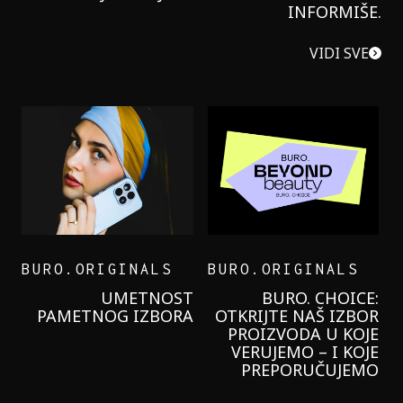
INFORMIŠE.
VIDI SVE
BURO.ORIGINALS
BURO.ORIGINALS
LEVI’S ON THE ROAD
PROBALA SAM NOVU
GARNIER KREMU I
NIKADA NIŠTA
LAGANIJE NISAM
KORISTILA