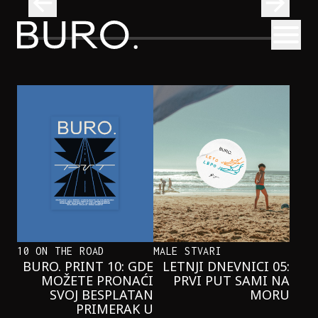
BURO.
Otvori
Najčistija kupališta u Srbiji koja posećujemo ovog leta
PUTOVANJA
NAJČISTIJA KUPALIŠTA U SRBIJI KOJA
POSEĆUJEMO OVOG LETA
10 ON THE ROAD
MALE STVARI
BURO. PRINT 10: GDE
LETNJI DNEVNICI 05:
MOŽETE PRONAĆI
PRVI PUT SAMI NA
SVOJ BESPLATAN
MORU
PRIMERAK U