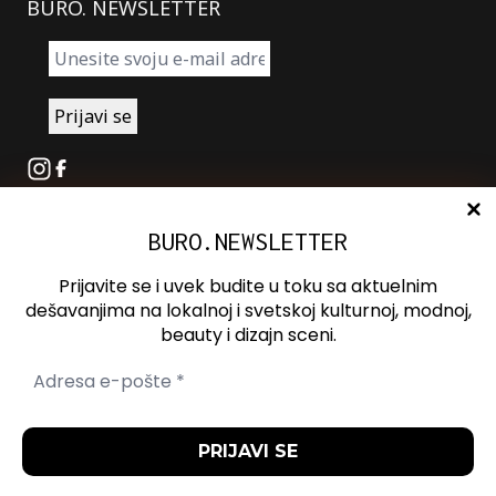
BURO. NEWSLETTER
Instagram
Facebook
BURO.NEWSLETTER
O nama
Oglašavanje
Prijavite se i uvek budite u toku sa aktuelnim
Kontakt
dešavanjima na lokalnoj i svetskoj kulturnoj, modnoj,
beauty i dizajn sceni.
Spotify
Otvori ili zatvori pretragu
Politika
Politika
Uslovi