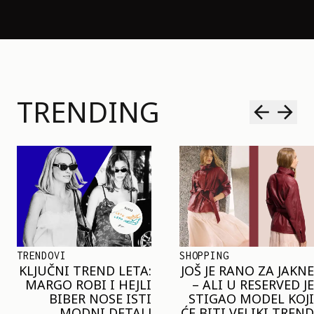
TRENDING
SHOPPING
TRENDOVI
JOŠ JE RANO ZA JAKNE
NAJVEĆI MIKRO-
– ALI U RESERVED JE
TREND SEZONE VAS
STIGAO MODEL KOJI
POZIVA DA SPOJITE
ĆE BITI VELIKI TREND
NESPOJIVO