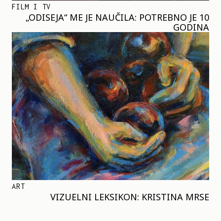
FILM I TV
„ODISEJA“ ME JE NAUČILA: POTREBNO JE 10
GODINA
ART
VIZUELNI LEKSIKON: KRISTINA MRSE