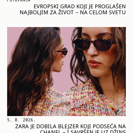
EVROPSKI GRAD KOJI JE PROGLAŠEN
NAJBOLJIM ZA ŽIVOT – NA CELOM SVETU
5. 8. 2026.
ZARA JE DOBILA BLEJZER KOJI PODSEĆA NA
CHANEL – I SAVRŠEN JE UZ DŽINS