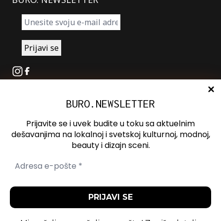
Instagram
Facebook
BURO.NEWSLETTER
O nama
Oglašavanje
Prijavite se i uvek budite u toku sa aktuelnim
Kontakt
dešavanjima na lokalnoj i svetskoj kulturnoj, modnoj,
beauty i dizajn sceni.
Spotify
Otvori ili zatvori pretragu
Politika
Politika
Uslovi