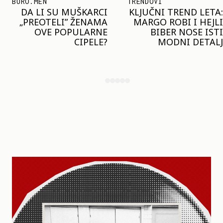
TRENDOVI
SHOPPING
KLJUČNI TREND LETA:
JOŠ JE RANO ZA JAKNE
MARGO ROBI I HEJLI
– ALI U RESERVED JE
BIBER NOSE ISTI
STIGAO MODEL KOJI
MODNI DETALJ
ĆE BITI VELIKI TREND