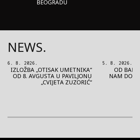
BEOGRADU
NEWS.
5. 8. 2026.
5. 8. 2026.
OD BAROKA DO REJVA: ŠTA
PEDJA 
NAM DONOSI NOVI BUPBAP
MOTIVE 
FESTIVAL?
PRES
rethodna slika
Next image