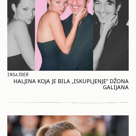
INSAJDER
HALJINA KOJA JE BILA „ISKUPLJENJE“ DŽONA
GALIJANA