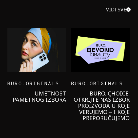
VIDI SVE
BURO.ORIGINALS
BURO.ORIGINALS
LEVI’S ON THE ROAD
PROBALA SAM NOVU
GARNIER KREMU I
NIKADA NIŠTA
LAGANIJE NISAM
KORISTILA