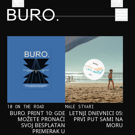
BURO.
Otvori
Onaj jedan proizvod koji stalno selimo sa police u torbe
BURO.MEN
ONAJ JEDAN PROIZVOD KOJI
STALNO SELIMO SA POLICE U
TORBE
10 ON THE ROAD
MALE STVARI
BURO. PRINT 10: GDE
LETNJI DNEVNICI 05:
MOŽETE PRONAĆI
PRVI PUT SAMI NA
SVOJ BESPLATAN
MORU
PRIMERAK U