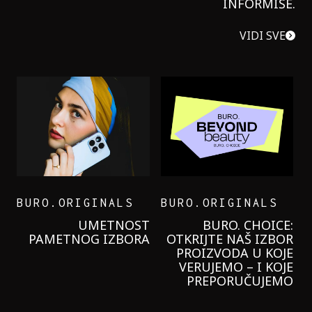
INFORMIŠE.
VIDI SVE
BURO.ORIGINALS
BURO.ORIGINALS
LEVI’S ON THE ROAD
PROBALA SAM NOVU
GARNIER KREMU I
NIKADA NIŠTA
LAGANIJE NISAM
KORISTILA