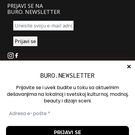
PRIJAVI SE NA
BURO. NEWSLETTER
Instagram
Facebook
BURO.NEWSLETTER
O nama
Oglašavanje
Prijavite se i uvek budite u toku sa aktuelnim
Kontakt
dešavanjima na lokalnoj i svetskoj kulturnoj, modnoj,
beauty i dizajn sceni.
Spotify
Otvori ili zatvori pretragu