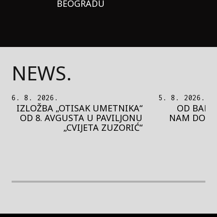
BEOGRADU
NEWS.
5. 8. 2026.
5. 8. 2026.
OD BAROKA DO REJVA: ŠTA
PEDJA 
NAM DONOSI NOVI BUPBAP
MOTIVE 
FESTIVAL?
PRES
rethodna slika
Next image