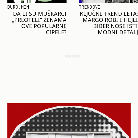
TRENDOVI
SHOPPING
KLJUČNI TREND LETA:
JOŠ JE RANO ZA JAKNE
MARGO ROBI I HEJLI
– ALI U RESERVED JE
BIBER NOSE ISTI
STIGAO MODEL KOJI
MODNI DETALJ
ĆE BITI VELIKI TREND