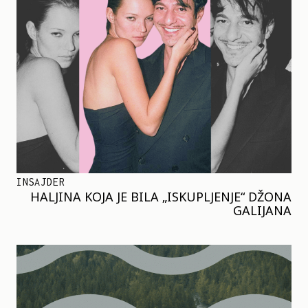
INSAJDER
HALJINA KOJA JE BILA „ISKUPLJENJE“ DŽONA
GALIJANA