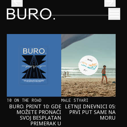
BURO.
Otvori
Neobična priča o bliznakinjama koje su inspirisale novi He
FILM I TV
NEOBIČNA PRIČA O BLIZNAKINJAMA
KOJE SU INSPIRISALE NOVI
HERCOGOV FILM
10 ON THE ROAD
MALE STVARI
BURO. PRINT 10: GDE
LETNJI DNEVNICI 05:
MOŽETE PRONAĆI
PRVI PUT SAMI NA
SVOJ BESPLATAN
MORU
PRIMERAK U