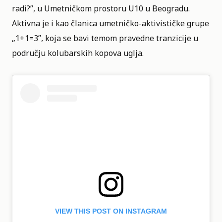
radi?”, u Umetničkom prostoru U10 u Beogradu.
Aktivna je i kao članica umetničko-aktivističke grupe
„1+1=3”, koja se bavi temom pravedne tranzicije u
području kolubarskih kopova uglja.
VIEW THIS POST ON INSTAGRAM