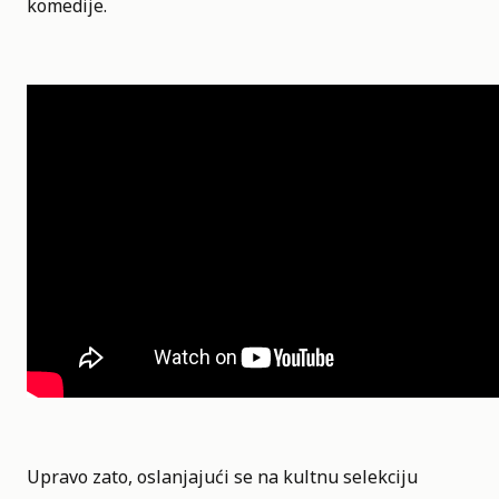
komedije.
Upravo zato, oslanjajući se na kultnu selekciju