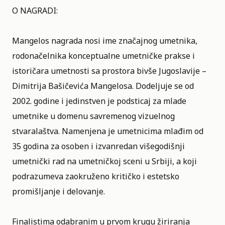
O NAGRADI:
Mangelos nagrada nosi ime značajnog umetnika,
rodonačelnika konceptualne umetničke prakse i
istoričara umetnosti sa prostora bivše Jugoslavije –
Dimitrija Bašičevića Mangelosa. Dodeljuje se od
2002. godine i jedinstven je podsticaj za mlade
umetnike u domenu savremenog vizuelnog
stvaralaštva. Namenjena je umetnicima mlađim od
35 godina za osoben i izvanredan višegodišnji
umetnički rad na umetničkoj sceni u Srbiji, a koji
podrazumeva zaokruženo kritičko i estetsko
promišljanje i delovanje.
Finalistima odabranim u prvom krugu žiriranja