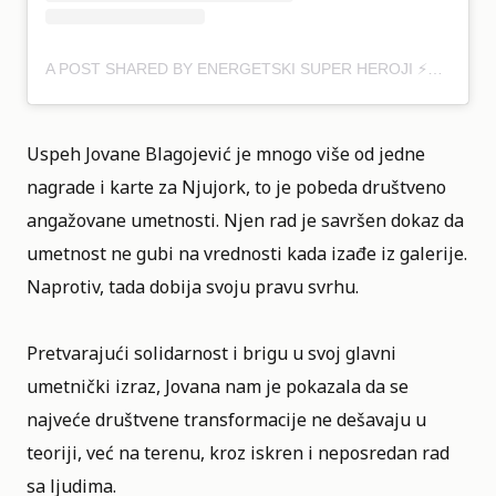
A POST SHARED BY ENERGETSKI SUPER HEROJI ⚡️⚡️⚡️ (@ENERGY_SUPER_HEROES)
Uspeh Jovane Blagojević je mnogo više od jedne
nagrade i karte za Njujork, to je pobeda društveno
angažovane umetnosti. Njen rad je savršen dokaz da
umetnost ne gubi na vrednosti kada izađe iz galerije.
Naprotiv, tada dobija svoju pravu svrhu.
Pretvarajući solidarnost i brigu u svoj glavni
umetnički izraz, Jovana nam je pokazala da se
najveće društvene transformacije ne dešavaju u
teoriji, već na terenu, kroz iskren i neposredan rad
sa ljudima.