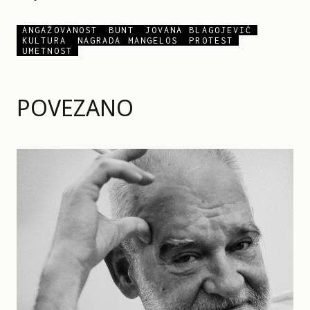
ANGAŽOVANOST
BUNT
JOVANA BLAGOJEVIĆ
KULTURA
NAGRADA MANGELOS
PROTEST
UMETNOST
POVEZANO