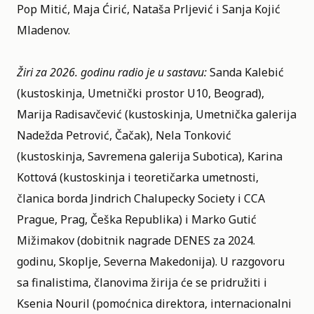
Pop Mitić, Maja Ćirić, Nataša Prljević i Sanja Kojić
Mladenov.
Žiri za 2026. godinu radio je u sastavu:
Sanda Kalebić
(kustoskinja, Umetnički prostor U10, Beograd),
Marija Radisavčević (kustoskinja, Umetnička galerija
Nadežda Petrović, Čačak), Nela Tonković
(kustoskinja, Savremena galerija Subotica), Karina
Kottová (kustoskinja i teoretičarka umetnosti,
članica borda Jindrich Chalupecky Society i CCA
Prague, Prag, Češka Republika) i Marko Gutić
Mižimakov (dobitnik nagrade DENES za 2024.
godinu, Skoplje, Severna Makedonija). U razgovoru
sa finalistima, članovima žirija će se pridružiti i
Ksenia Nouril (pomoćnica direktora, internacionalni