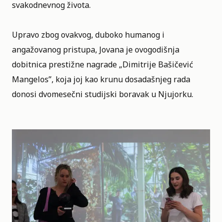
svakodnevnog života.
Upravo zbog ovakvog, duboko humanog i
angažovanog pristupa, Jovana je ovogodišnja
dobitnica prestižne nagrade „
Dimitrije Bašičević
Mangelos
”, koja joj kao krunu dosadašnjeg rada
donosi dvomesečni studijski boravak u Njujorku.