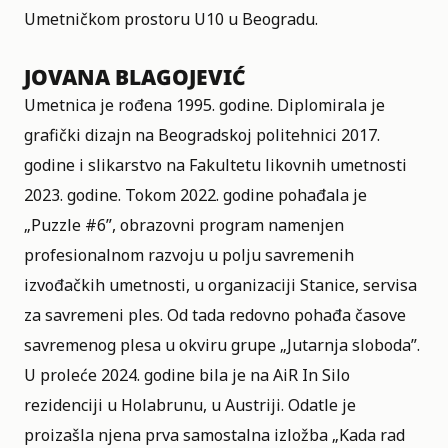
Umetničkom prostoru U10
u Beogradu.
JOVANA BLAGOJEVIĆ
Umetnica je rođena 1995. godine. Diplomirala je
grafički dizajn na Beogradskoj politehnici 2017.
godine i slikarstvo na Fakultetu likovnih umetnosti
2023. godine. Tokom 2022. godine pohađala je
„Puzzle #6”, obrazovni program namenjen
profesionalnom razvoju u polju savremenih
izvođačkih umetnosti, u organizaciji Stanice, servisa
za savremeni ples. Od tada redovno pohađa časove
savremenog plesa u okviru grupe „Jutarnja sloboda”.
U proleće 2024. godine bila je na AiR In Silo
rezidenciji u Holabrunu, u Austriji. Odatle je
proizašla njena prva samostalna izložba „Kada rad