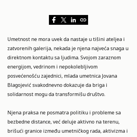
Umetnost
ne mora uvek da nastaje u tišini ateljea i
zatvorenih galerija, nekada je njena najveća snaga u
direktnom kontaktu sa ljudima. Svojom zaraznom
energijom, vedrinom i nepokolebljivom
posvećenošću zajednici, mlada umetnica Jovana
Blagojević svakodnevno dokazuje da briga i
solidarnost mogu da transformišu društvo.
Njena praksa ne posmatra politiku i probleme sa
bezbedne distance, već deluje aktivno na terenu,
brišući granice između umetničkog rada, aktivizma i