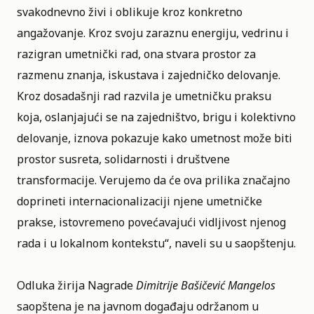
svakodnevno živi i oblikuje kroz konkretno
angažovanje. Kroz svoju zaraznu energiju, vedrinu i
razigran umetnički rad, ona stvara prostor za
razmenu znanja, iskustava i zajedničko delovanje.
Kroz dosadašnji rad razvila je umetničku praksu
koja, oslanjajući se na zajedništvo, brigu i kolektivno
delovanje, iznova pokazuje kako umetnost može biti
prostor susreta, solidarnosti i društvene
transformacije. Verujemo da će ova prilika značajno
doprineti internacionalizaciji njene umetničke
prakse, istovremeno povećavajući vidljivost njenog
rada i u lokalnom kontekstu“, naveli su u saopštenju.
Odluka žirija Nagrade
Dimitrije Bašičević Mangelos
saopštena je na javnom događaju održanom u