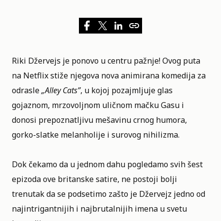
Riki Džervejs je ponovo u centru pažnje! Ovog puta
na
Netflix
stiže njegova nova animirana komedija za
odrasle
„
Alley Cats
”
, u kojoj pozajmljuje glas
gojaznom, mrzovoljnom uličnom mačku Gasu i
donosi prepoznatljivu mešavinu crnog humora,
gorko-slatke melanholije i surovog nihilizma.
Dok čekamo da u jednom dahu pogledamo svih šest
epizoda ove britanske satire, ne postoji bolji
trenutak da se podsetimo zašto je Džervejz jedno od
najintrigantnijih i najbrutalnijih imena u svetu