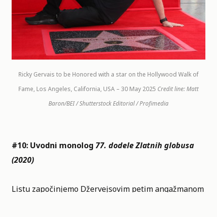
Ricky Gervais to be Honored with a star on the Hollywood Walk of
Fame, Los Angeles, California, USA – 30 May 2025
Credit line: Matt
Baron/BEI / Shutterstock Editorial / Profimedia
#10: Uvodni monolog
77. dodele Zlatnih globusa
(2020)
Listu započinjemo Džervejsovim petim angažmanom
u ulozi domaćina Zlatnih globusa. Kada god se Riki