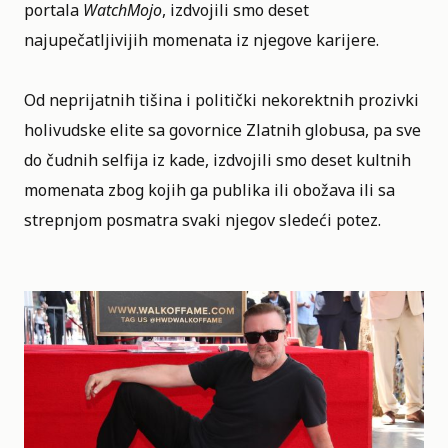
portala
WatchMojo
, izdvojili smo deset
najupečatljivijih momenata iz njegove karijere.
Od neprijatnih tišina i politički nekorektnih prozivki
holivudske elite sa govornice Zlatnih globusa, pa sve
do čudnih selfija iz kade, izdvojili smo deset kultnih
momenata zbog kojih ga publika ili obožava ili sa
strepnjom posmatra svaki njegov sledeći potez.