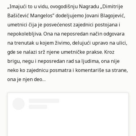
„Imajući to u vidu, ovogodišnju Nagradu „Dimitrije
Bašičević Mangelos” dodeljujemo Jovani Blagojević,
umetnici čija je posvećenost zajednici postojana i
nepokolebljiva. Ona na neposredan način odgovara
na trenutak u kojem živimo, delujući upravo na ulici,
gde se nalazi srž njene umetničke prakse. Kroz
brigu, negu i neposredan rad sa ljudima, ona nije
neko ko zajednicu posmatra i komentariše sa strane,
ona je njen deo…