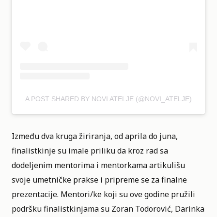
A POST SHARED BY NOVI ATELJE (@NOVI_ATELJE)
Između dva kruga žiriranja, od aprila do juna,
finalistkinje su imale priliku da kroz rad sa
dodeljenim mentorima i mentorkama artikulišu
svoje umetničke prakse i pripreme se za finalne
prezentacije. Mentori/ke koji su ove godine pružili
podršku finalistkinjama su Zoran Todorović, Darinka