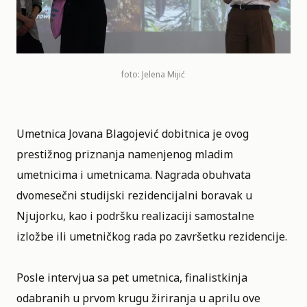
foto: Jelena Mijić
Umetnica Jovana Blagojević dobitnica je ovog
prestižnog priznanja namenjenog mladim
umetnicima i umetnicama. Nagrada obuhvata
dvomesečni studijski rezidencijalni boravak u
Njujorku, kao i podršku realizaciji samostalne
izložbe ili umetničkog rada po završetku rezidencije.
Posle intervjua sa pet umetnica, finalistkinja
odabranih u prvom krugu žiriranja u aprilu ove