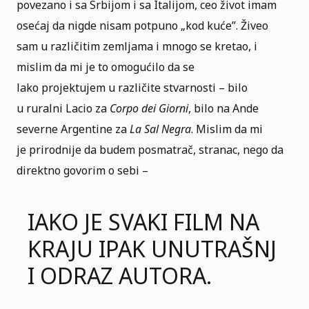
povezano i sa Srbijom i sa Italijom, ceo život imam
osećaj da nigde nisam potpuno „kod kuće”. Živeo
sam u različitim zemljama i mnogo se kretao, i
mislim da mi je to omogućilo da se
lako projektujem u različite stvarnosti – bilo
u ruralni Lacio za
Corpo dei Giorni
, bilo na Ande
severne Argentine za
La Sal Negra
. Mislim da mi
je prirodnije da budem posmatrač, stranac, nego da
direktno govorim o sebi –
IAKO JE SVAKI FILM NA
KRAJU IPAK UNUTRAŠNJ
I ODRAZ AUTORA.