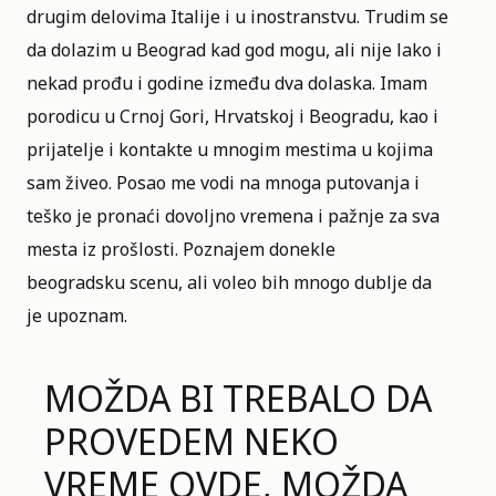
drugim delovima Italije i u inostranstvu. Trudim se
da dolazim u Beograd kad god mogu, ali nije lako i
nekad prođu i godine između dva dolaska. Imam
porodicu u Crnoj Gori, Hrvatskoj i Beogradu, kao i
prijatelje i kontakte u mnogim mestima u kojima
sam živeo. Posao me vodi na mnoga putovanja i
teško je pronaći dovoljno vremena i pažnje za sva
mesta iz prošlosti. Poznajem donekle
beogradsku scenu, ali voleo bih mnogo dublje da
je upoznam.
MOŽDA BI TREBALO DA
PROVEDEM NEKO
VREME OVDE, MOŽDA