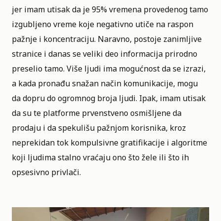
jer imam utisak da je 95% vremena provedenog tamo
izgubljeno vreme koje negativno utiče na raspon
pažnje i koncentraciju. Naravno, postoje zanimljive
stranice i danas se veliki deo informacija prirodno
preselio tamo. Više ljudi ima mogućnost da se izrazi,
a kada pronađu snažan način komunikacije, mogu
da dopru do ogromnog broja ljudi. Ipak, imam utisak
da su te platforme prvenstveno osmišljene da
prodaju i da spekulišu pažnjom korisnika, kroz
neprekidan tok kompulsivne gratifikacije i algoritme
koji ljudima stalno vraćaju ono što žele ili što ih
opsesivno privlači.