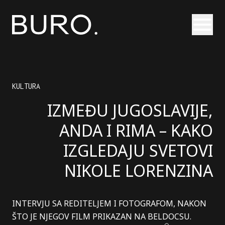
Otvori
KULTURA
IZMEĐU JUGOSLAVIJE,
ANDA I RIMA – KAKO
IZGLEDAJU SVETOVI
NIKOLE LORENZINA
INTERVJU SA REDITELJEM I FOTOGRAFOM, NAKON
ŠTO JE NJEGOV FILM PRIKAZAN NA BELDOCSU.