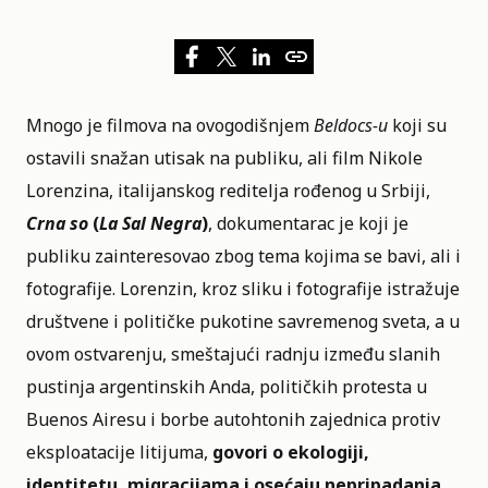
Mnogo je filmova na
ovogodišnjem
Beldocs-u
koji su
ostavili snažan utisak na publiku, ali film Nikole
Lorenzina, italijanskog reditelja rođenog u Srbiji,
Crna so
(
La Sal Negra
)
, dokumentarac je koji je
publiku zainteresovao zbog tema kojima se bavi, ali i
fotografije. Lorenzin, kroz sliku i fotografije istražuje
društvene i političke pukotine savremenog sveta, a u
ovom ostvarenju, smeštajući radnju između slanih
pustinja argentinskih Anda, političkih protesta u
Buenos Airesu i borbe autohtonih zajednica protiv
eksploatacije litijuma,
govori o ekologiji,
identitetu, migracijama i osećaju nepripadanja.