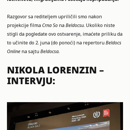
Razgovor sa rediteljem upriličili smo nakon
projekcije filma
Crna So
na
Beldocsu
. Ukoliko niste
stigli da pogledate ovo ostvarenje, imaćete priliku da
to učinite do 2. juna (do ponoći) na repertoru
Beldocs
Online
na sajtu
Beldocsa.
NIKOLA LORENZIN –
INTERVJU: