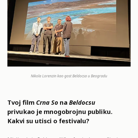
Nikola Lorenzin kao gost Beldocsa u Beogradu
Tvoj film
Crna So
na
Beldocsu
privukao je mnogobrojnu publiku.
Kakvi su utisci o festivalu?