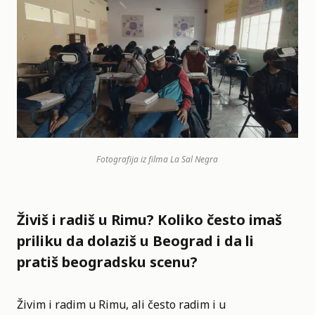
Fotografija iz filma La Sal Negra
Živiš i radiš u Rimu? Koliko često imaš
priliku da dolaziš u Beograd i da li
pratiš beogradsku scenu?
Živim i radim u Rimu, ali često radim i u