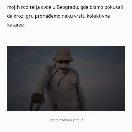
mojih roditelja ovde u Beogradu, gde bismo pokušali
da kroz igru pronađemo neku vrstu kolektivne
katarze.
Scena iz filma Crna So