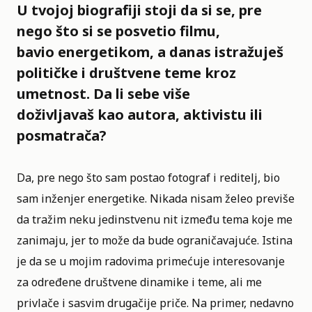
U tvojoj biografiji stoji da si se, pre
nego što si se posvetio filmu,
bavio energetikom, a danas istražuješ
političke i društvene teme kroz
umetnost. Da li sebe više
doživljavaš kao autora, aktivistu ili
posmatrača?
Da, pre nego što sam postao fotograf i reditelj, bio
sam inženjer energetike. Nikada nisam želeo previše
da tražim neku jedinstvenu nit između tema koje me
zanimaju, jer to može da bude ograničavajuće. Istina
je da se u mojim radovima primećuje interesovanje
za određene društvene dinamike i teme, ali me
privlače i sasvim drugačije priče. Na primer, nedavno