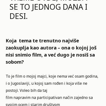
SE TO JEDNOG DANA I
DESI.
Koja tema te trenutno najviše
zaokuplja kao autora – ona o kojoj još
nisi snimio film, a već dugo je nosiš sa
sobom?
To je film o mojoj majci, koje nema već osam godina,
i o Jugoslaviji, u kojoj sam rođen i koja više ne
postoji. Voleo bih da taj
film napravim na participativan način zajedno sa
svojim ocem i starim društvom