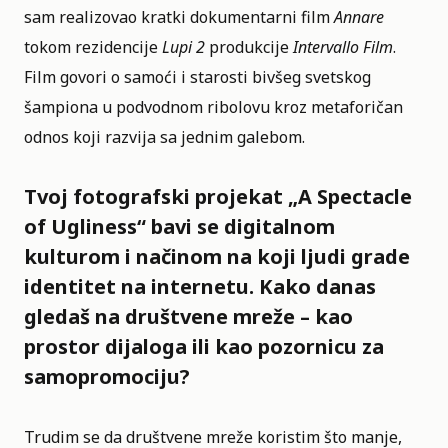
sam realizovao kratki dokumentarni film
Annare
tokom rezidencije
Lupi 2
produkcije
Intervallo Film
.
Film govori o samoći i starosti bivšeg svetskog
šampiona u podvodnom ribolovu kroz metaforičan
odnos koji razvija sa jednim galebom.
Tvoj fotografski projekat „A Spectacle
of Ugliness“ bavi se digitalnom
kulturom i načinom na koji ljudi grade
identitet na internetu. Kako danas
gledaš na društvene mreže – kao
prostor dijaloga ili kao pozornicu za
samopromociju?
Trudim se da društvene mreže koristim što manje,