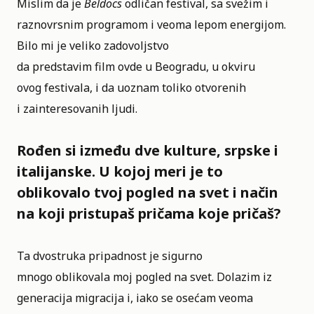
Mislim da je
Beldocs
odličan festival, sa svežim i
raznovrsnim programom i veoma lepom energijom.
Bilo mi je veliko zadovoljstvo
da predstavim film ovde u Beogradu, u okviru
ovog festivala, i da uoznam toliko otvorenih
i zainteresovanih ljudi.
Rođen si između dve kulture, srpske i
italijanske. U kojoj meri je to
oblikovalo tvoj pogled na svet i način
na koji pristupaš pričama koje pričaš?
Ta dvostruka pripadnost je sigurno
mnogo oblikovala moj pogled na svet. Dolazim iz
generacija migracija i, iako se osećam veoma