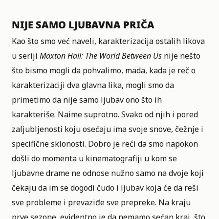
NIJE SAMO LJUBAVNA PRIČA
Kao što smo već naveli, karakterizacija ostalih likova
u seriji
Maxton Hall: The World Between Us
nije nešto
što bismo mogli da pohvalimo, mada, kada je reč o
karakterizaciji dva glavna lika, mogli smo da
primetimo da nije samo ljubav ono što ih
karakteriše. Naime suprotno. Svako od njih i pored
zaljubljenosti koju osećaju ima svoje snove, čežnje i
specifične sklonosti. Dobro je reći da smo napokon
došli do momenta u kinematografiji u kom se
ljubavne drame ne odnose nužno samo na dvoje koji
čekaju da im se dogodi čudo i ljubav koja će da reši
sve probleme i prevaziđe sve prepreke. Na kraju
prve sezone, evidentno je da nemamo sećan kraj, što