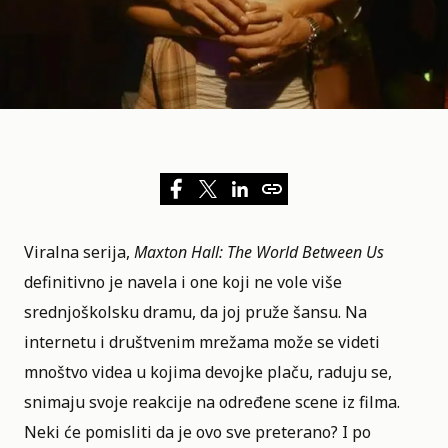
Viralna serija,
Maxton Hall: The World Between Us
definitivno je navela i one koji ne vole više
srednjoškolsku dramu, da joj pruže šansu. Na
internetu i društvenim mrežama može se videti
mnoštvo videa u kojima devojke plaču, raduju se,
snimaju svoje reakcije na određene scene iz filma.
Neki će pomisliti da je ovo sve preterano? I po