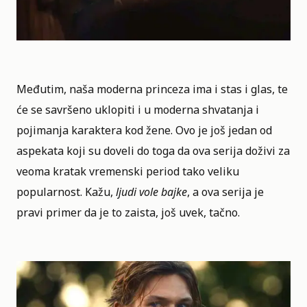
Međutim, naša moderna princeza ima i stas i glas, te
će se savršeno uklopiti i u moderna shvatanja i
pojimanja karaktera kod žene. Ovo je još jedan od
aspekata koji su doveli do toga da ova serija doživi za
veoma kratak vremenski period tako veliku
popularnost. Kažu,
ljudi vole bajke
, a ova serija je
pravi primer da je to zaista, još uvek, tačno.