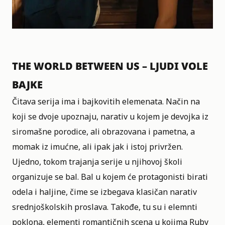
THE WORLD BETWEEN US – LJUDI VOLE
BAJKE
Čitava serija ima i bajkovitih elemenata. Način na
koji se dvoje upoznaju, narativ u kojem je devojka iz
siromašne porodice, ali obrazovana i pametna, a
momak iz imućne, ali ipak jak i istoj privržen.
Ujedno, tokom trajanja serije u njihovoj školi
organizuje se bal. Bal u kojem će protagonisti birati
odela i haljine, čime se izbegava klasičan narativ
srednjoškolskih proslava. Takođe, tu su i elemnti
poklona, elementi romantičnih scena u kojima Ruby