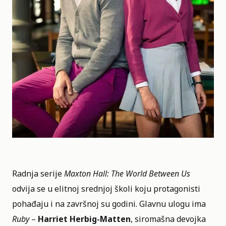
Radnja serije
Maxton Hall: The World Between Us
odvija se u elitnoj srednjoj školi koju protagonisti
pohađaju i na završnoj su godini. Glavnu ulogu ima
Ruby
–
Harriet Herbig-Matten
, siromašna devojka