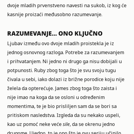
dvoje mladih prvenstveno navesti na sukob, iz kog će
kasnije proizaći međusobno razumevanje.
RAZUMEVANJE… ONO KLJUČNO
Ljubav između ovo dvoje mladih proistekla je iz
jednog osnovnog razloga. Potrebe za razumevanjem
i prihvatanjem. Ni jedno ni drugo ga nisu dobijali u
potpunosti. Ruby zbog toga što je svu svoju tugu
čivala u sebi, iako dolazi iz brižne porodice koju nije
želela da opterećuje. James zbog toga što zaista i
nije imao na koga da se osloni u određenim
momentima, te je bio prisliljen sam da se bori sa
pritiskom nasledstva. Izgleda da su nekako uspeli,
kao uz pomoć neke veće
sile
, da se okrenu jedno
drugome. Ujedno, to je ono što je ovu seriju učinilo