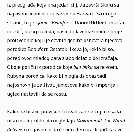
iz predgrađa koja ima jedan cilj, da završi školu sa
najvišom ocenom i upiše se na Harvard. Sa druge
strane, tu je i
James Beaufort
–
Daniel Riffert
, imućan
mladić, lepog izgleda, naslednik velike modne linije i
proizvodnje koju je davnih godina osnovala njegova
porodica Beaufort. Ostatak likova je, reklo bi se,
pored ovog mladog para slabo dolazio do izražaja.
Oboje potiču iz porodica koje
biju bitku
sa novcem.
Rubyna porodica, kako bi mogla da obezbedi
najosnovnije za život, Jamesova kako bi imperija i
ugled nastavili da se rastu.
Kako ne bismo previše otkrivali za one koji do sada
nisu imali prilike da odgledaju
Maxton Hall: The World
Between Us
, jasno je da će određen niz događaja ovo