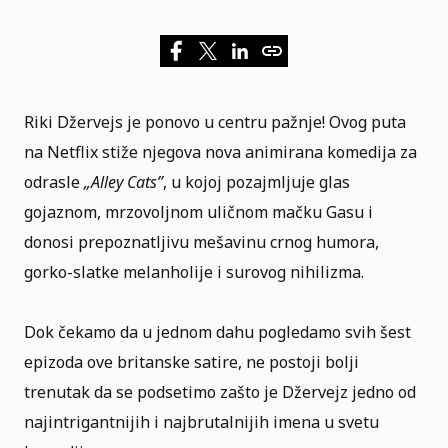
Riki Džervejs je ponovo u centru pažnje! Ovog puta
na
Netflix
stiže njegova nova animirana komedija za
odrasle
„
Alley Cats
”
, u kojoj pozajmljuje glas
gojaznom, mrzovoljnom uličnom mačku Gasu i
donosi prepoznatljivu mešavinu crnog humora,
gorko-slatke melanholije i surovog nihilizma.
Dok čekamo da u jednom dahu pogledamo svih šest
epizoda ove britanske satire, ne postoji bolji
trenutak da se podsetimo zašto je Džervejz jedno od
najintrigantnijih i najbrutalnijih imena u svetu