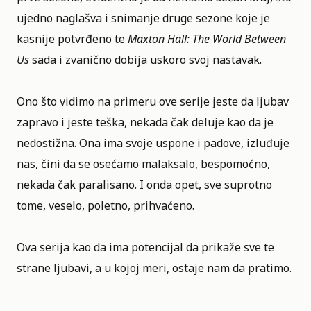
ujedno naglašva i snimanje druge sezone koje je
kasnije potvrđeno te
Maxton Hall: The World Between
Us
sada i zvanično dobija uskoro svoj nastavak.
Ono što vidimo na primeru ove serije jeste da ljubav
zapravo i jeste teška, nekada čak deluje kao da je
nedostižna. Ona ima svoje uspone i padove, izluđuje
nas, čini da se osećamo malaksalo, bespomoćno,
nekada čak paralisano. I onda opet, sve suprotno
tome, veselo, poletno, prihvaćeno.
Ova serija kao da ima potencijal da prikaže sve te
strane ljubavi, a u kojoj meri, ostaje nam da pratimo.