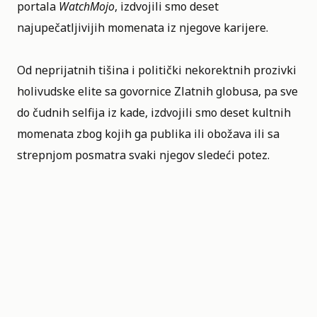
portala
WatchMojo
, izdvojili smo deset
najupečatljivijih momenata iz njegove karijere.
Od neprijatnih tišina i politički nekorektnih prozivki
holivudske elite sa govornice Zlatnih globusa, pa sve
do čudnih selfija iz kade, izdvojili smo deset kultnih
momenata zbog kojih ga publika ili obožava ili sa
strepnjom posmatra svaki njegov sledeći potez.