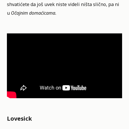
shvatićete da još uvek niste videli ništa slično, pa ni
u
Očajnim domaćicama.
Lovesick