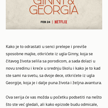
Kako je to odrastati u senci prelepe i previše
sposobne majke, otkrićete iz ugla Ginny, koja se
čitavog života selila sa porodicom, a sada dolazi u
novu sredinu i kreće u srednju školu i kako je to kad
ste sami na svetu, sa dvoje dece, otkrićete iz ugla
Georgije, koja je i dalje puna života i željna avantura.
Ova serija će vas možda u početku podsetiti na nešto
što ste već gledali, ali kako epizode budu odmicale,