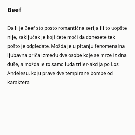
Beef
Da li je Beef sto posto romantična serija ili to uopšte
nije, zaključak je koji ćete moći da donesete tek
pošto je odgledate. Možda je u pitanju fenomenalna
ljubavna priča između dve osobe koje se mrze iz dna
duše, a možda je to samo luda triler-akcija po Los
Anđelesu, koju prave dve tempirane bombe od
karaktera.