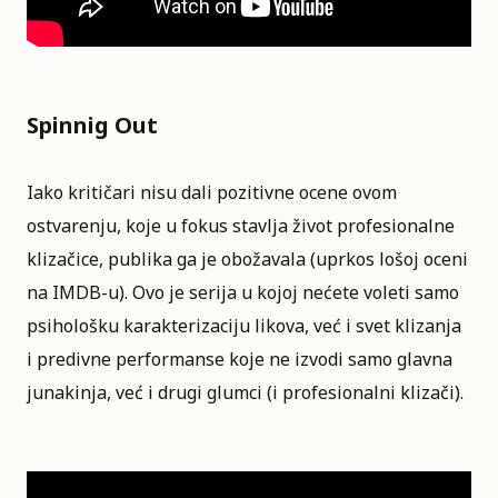
Spinnig Out
Iako kritičari nisu dali pozitivne ocene ovom
ostvarenju, koje u fokus stavlja život profesionalne
klizačice, publika ga je obožavala (uprkos lošoj oceni
na IMDB-u). Ovo je serija u kojoj nećete voleti samo
psihološku karakterizaciju likova, već i svet klizanja
i predivne performanse koje ne izvodi samo glavna
junakinja, već i drugi glumci (i profesionalni klizači).