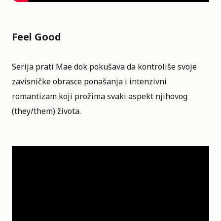
Feel Good
Serija prati Mae dok pokušava da kontroliše svoje
zavisničke obrasce ponašanja i intenzivni
romantizam koji prožima svaki aspekt njihovog
(they/them) života.