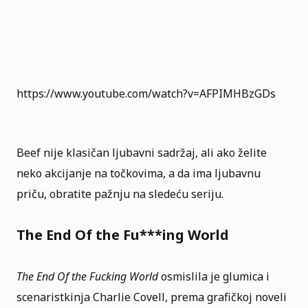
https://www.youtube.com/watch?v=AFPIMHBzGDs
Beef nije klasičan ljubavni sadržaj, ali ako želite
neko akcijanje na točkovima, a da ima ljubavnu
priču, obratite pažnju na sledeću seriju.
The End Of the Fu***ing World
The End Of the Fucking World
osmislila je glumica i
scenaristkinja Charlie Covell, prema grafičkoj noveli