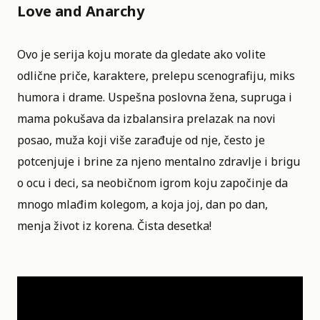
Love and Anarchy
Ovo je serija koju morate da gledate ako volite
odlične priče, karaktere, prelepu scenografiju, miks
humora i drame. Uspešna poslovna žena, supruga i
mama pokušava da izbalansira prelazak na novi
posao, muža koji više zarađuje od nje, često je
potcenjuje i brine za njeno mentalno zdravlje i brigu
o ocu i deci, sa neobičnom igrom koju započinje da
mnogo mlađim kolegom, a koja joj, dan po dan,
menja život iz korena. Čista desetka!