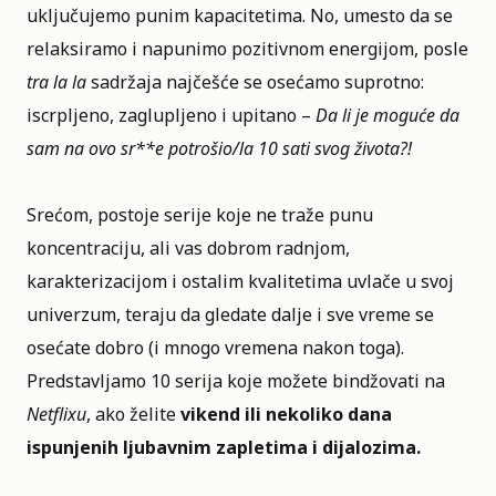
uključujemo punim kapacitetima. No, umesto da se
relaksiramo i napunimo pozitivnom energijom, posle
tra la la
sadržaja najčešće se osećamo suprotno:
iscrpljeno, zaglupljeno i upitano –
Da li je moguće da
sam na ovo sr**e potrošio/la 10 sati svog života?!
Srećom, postoje serije koje ne traže punu
koncentraciju, ali vas dobrom radnjom,
karakterizacijom i ostalim kvalitetima uvlače u svoj
univerzum, teraju da gledate dalje i sve vreme se
osećate dobro (i mnogo vremena nakon toga).
Predstavljamo 10 serija koje možete bindžovati na
Netflixu
, ako želite
vikend ili nekoliko dana
ispunjenih ljubavnim zapletima i dijalozima.