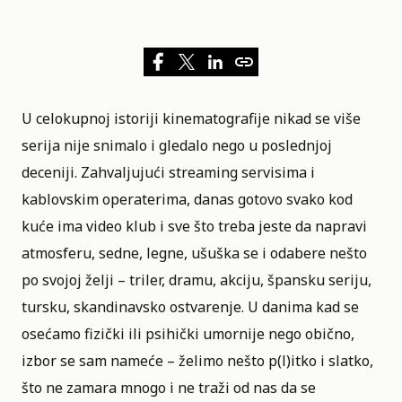
U celokupnoj istoriji kinematografije nikad se više
serija nije snimalo i gledalo nego u poslednjoj
deceniji. Zahvaljujući
streaming servisima
i
kablovskim operaterima, danas gotovo svako kod
kuće ima video klub i sve što treba jeste da napravi
atmosferu, sedne, legne, ušuška se i odabere nešto
po svojoj želji – triler, dramu, akciju, špansku seriju,
tursku, skandinavsko ostvarenje.
U danima kad se
osećamo fizički ili psihički umornije nego obično
,
izbor se sam nameće – želimo nešto p(l)itko i slatko,
što ne zamara mnogo i ne traži od nas da se