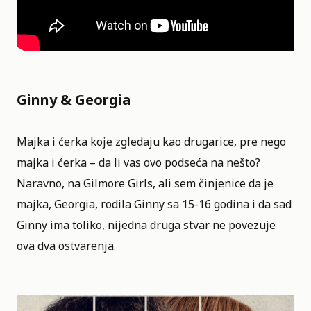
Ginny & Georgia
Majka i ćerka koje zgledaju kao drugarice, pre nego
majka i ćerka – da li vas ovo podseća na nešto?
Naravno, na Gilmore Girls, ali sem činjenice da je
majka, Georgia, rodila Ginny sa 15-16 godina i da sad
Ginny ima toliko, nijedna druga stvar ne povezuje
ova dva ostvarenja.