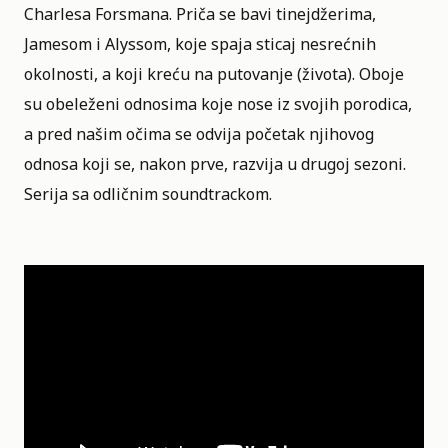
Charlesa Forsmana. Priča se bavi tinejdžerima,
Jamesom i Alyssom, koje spaja sticaj nesrećnih
okolnosti, a koji kreću na putovanje (života). Oboje
su obeleženi odnosima koje nose iz svojih porodica,
a pred našim očima se odvija početak njihovog
odnosa koji se, nakon prve, razvija u drugoj sezoni.
Serija sa odličnim soundtrackom.