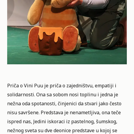
Priča o Vini Puu je priča o zajedništvu, empatiji i
solidarnosti. Ona sa sobom nosi toplinu i jedna je
nežna oda spotanosti, činjenici da stvari jako često
nisu savršene. Predstava je nenametljiva, ona teče
ispred nas, Jedini iskoraci iz pastelnog, šumskog,
nežnog sveta su dve deonice predstave u kojoj se