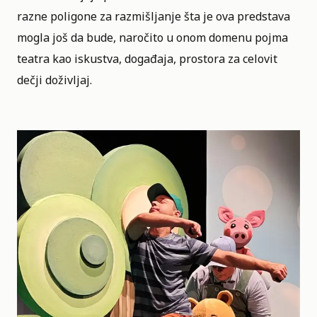
razne poligone za razmišljanje šta je ova predstava
mogla još da bude, naročito u onom domenu pojma
teatra kao iskustva, događaja, prostora za celovit
dečji doživljaj.