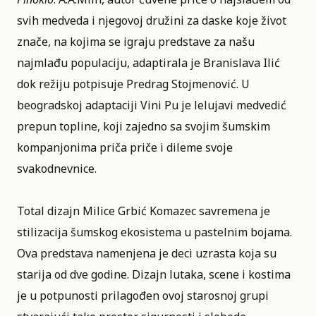
svih medveda i njegovoj družini za daske koje život
znače, na kojima se igraju predstave za našu
najmlađu populaciju, adaptirala je Branislava Ilić
dok režiju potpisuje Predrag Stojmenović. U
beogradskoj adaptaciji Vini Pu je lelujavi medvedić
prepun topline, koji zajedno sa svojim šumskim
kompanjonima priča priče i dileme svoje
svakodnevnice.
Total dizajn Milice Grbić Komazec savremena je
stilizacija šumskog ekosistema u pastelnim bojama.
Ova predstava namenjena je deci uzrasta koja su
starija od dve godine. Dizajn lutaka, scene i kostima
je u potpunosti prilagođen ovoj starosnoj grupi