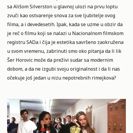
sa
Ališom Silverston
u glavnoj ulozi na prvu loptu
zvuči kao ostvarenje snova za sve ljubitelje ovog
filma, a i devedesetih. Ipak, kada se uzme u obzir da
je reč o filmu koji se nalazi u
Nacionalnom filmskom
registru SADa
i čija je estetika savršeno zaokružena
u svom vremenu, zabrinuti smo oko pitanja da li lik
Šer Horovic može da preživi sudar sa modernim
dobom, a da ne izgubi svoju originalnost i da li nas
očekuje još jedan u nizu nepotrebnih rimejkova?