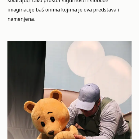
stvarajući tako prostor sigurnosti i slobode
imaginacije baš onima kojima je ova predstava i
namenjena.