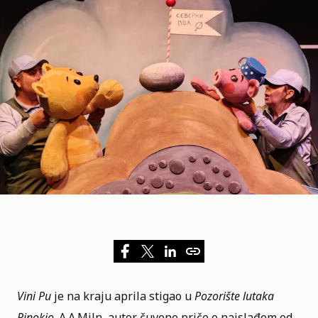
Vini Pu
je na kraju aprila stigao u
Pozorište lutaka
Pinokio
. A.A.Miln, autor čuvene priče o najslađem od