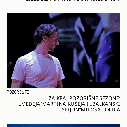
POZORIŠTE
ZA KRAJ POZORIŠNE SEZONE:
„MEDEJA“MARTINA KUŠEJA I „BALKANSKI
ŠPIJUN“MILOŠA LOLIĆA