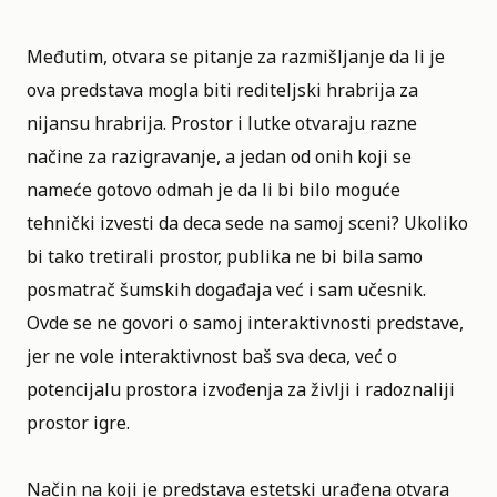
Međutim, otvara se pitanje za razmišljanje da li je
ova predstava mogla biti rediteljski hrabrija za
nijansu hrabrija. Prostor i lutke otvaraju razne
načine za razigravanje, a jedan od onih koji se
nameće gotovo odmah je da li bi bilo moguće
tehnički izvesti da deca sede na samoj sceni? Ukoliko
bi tako tretirali prostor, publika ne bi bila samo
posmatrač šumskih događaja već i sam učesnik.
Ovde se ne govori o samoj interaktivnosti predstave,
jer ne vole interaktivnost baš sva deca, već o
potencijalu prostora izvođenja za življi i radoznaliji
prostor igre.
Način na koji je predstava estetski urađena otvara