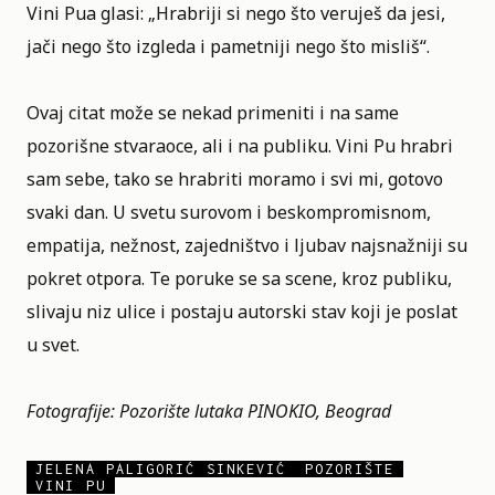
Vini Pua glasi: „Hrabriji si nego što veruješ da jesi,
jači nego što izgleda i pametniji nego što misliš“.
Ovaj citat može se nekad primeniti i na same
pozorišne stvaraoce, ali i na publiku. Vini Pu hrabri
sam sebe, tako se hrabriti moramo i svi mi, gotovo
svaki dan. U svetu surovom i beskompromisnom,
empatija, nežnost, zajedništvo i ljubav najsnažniji su
pokret otpora. Te poruke se sa scene, kroz publiku,
slivaju niz ulice i postaju autorski stav koji je poslat
u svet.
Fotografije: Pozorište lutaka PINOKIO, Beograd
JELENA PALIGORIĆ SINKEVIĆ
POZORIŠTE
VINI PU