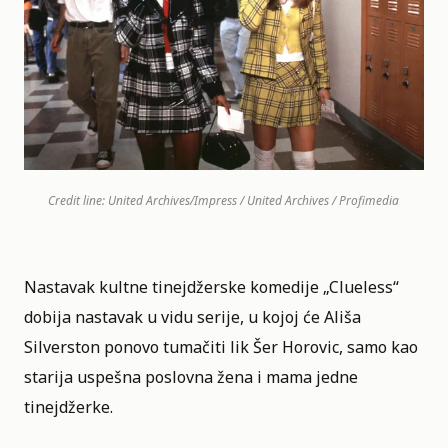
Credit line: United Archives/Impress / United Archives / Profimedia
Nastavak kultne tinejdžerske komedije „
Clueless
“
dobija nastavak u vidu serije, u kojoj će Ališa
Silverston ponovo tumačiti lik Šer Horovic, samo kao
starija uspešna poslovna žena i mama jedne
tinejdžerke.