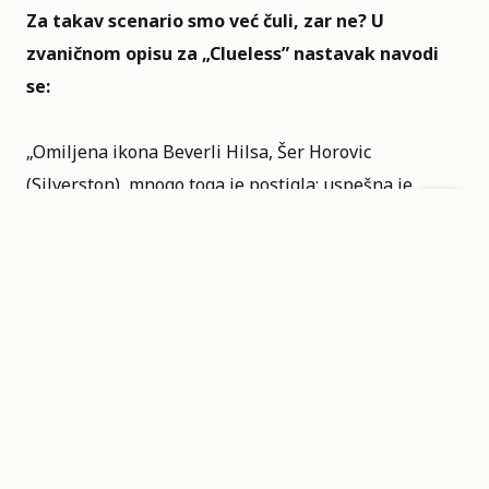
Za takav scenario smo već čuli, zar ne? U
zvaničnom opisu za „Clueless”
nastavak navodi
se:
„Omiljena ikona Beverli Hilsa, Šer Horovic
(Silverston), mnogo toga je postigla: uspešna je
poslovna žena i savladala je izazove majčinstva sve
dok njena ćerka ne krene u srednju školu, kada Šer
otkriva da se zbog vaspitavanja tinejdžerke ponovo
oseća potpuno clueless.“ Međutim i dalje postoji
nada da će serija da nas iznenadi, verovatno ćemo
svi i da je gledamo, ali ostaje bojazan da ćemo biti
razočarani nakon što je odgledamo.
Projekat je prvobitno bio u razvoju za
Peacock