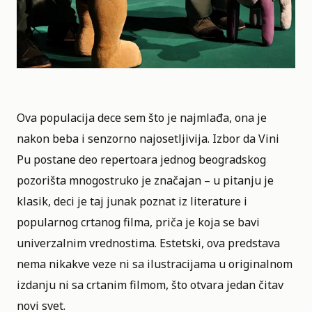
Ova
populacija dece
sem što je najmlađa, ona je
nakon beba i senzorno najosetljivija. Izbor da Vini
Pu postane deo repertoara jednog beogradskog
pozorišta mnogostruko je značajan – u pitanju je
klasik, deci je taj junak poznat iz literature i
popularnog crtanog filma, priča je koja se bavi
univerzalnim vrednostima. Estetski, ova predstava
nema nikakve veze ni sa ilustracijama u originalnom
izdanju ni sa crtanim filmom, što otvara jedan čitav
novi svet.