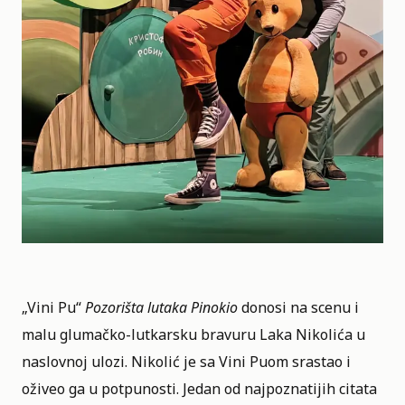
„Vini Pu“
Pozorišta lutaka Pinokio
donosi na scenu i
malu glumačko-lutkarsku bravuru Laka Nikolića u
naslovnoj ulozi. Nikolić je sa Vini Puom srastao i
oživeo ga u potpunosti. Jedan od najpoznatijih citata