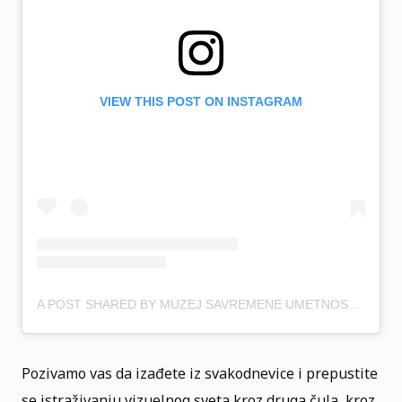
VIEW THIS POST ON INSTAGRAM
A POST SHARED BY MUZEJ SAVREMENE UMETNOSTI BGD (@MSUB_MOCAB)
Pozivamo vas da izađete iz svakodnevice i prepustite
se istraživanju vizuelnog sveta kroz druga čula, kroz