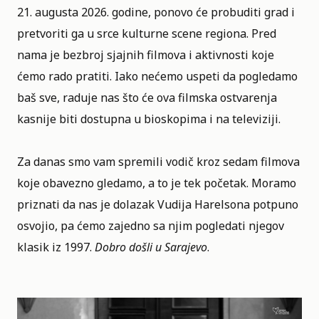
21. augusta 2026. godine, ponovo će probuditi grad i
pretvoriti ga u srce kulturne scene regiona. Pred
nama je bezbroj sjajnih filmova i aktivnosti koje
ćemo rado pratiti. Iako nećemo uspeti da pogledamo
baš sve, raduje nas što će ova filmska ostvarenja
kasnije biti dostupna u bioskopima i na televiziji.
Za danas smo vam spremili vodič kroz sedam filmova
koje obavezno gledamo, a to je tek početak. Moramo
priznati da nas je dolazak
Vudija Harelsona
potpuno
osvojio, pa ćemo zajedno sa njim pogledati njegov
klasik iz 1997.
Dobro došli u Sarajevo
.