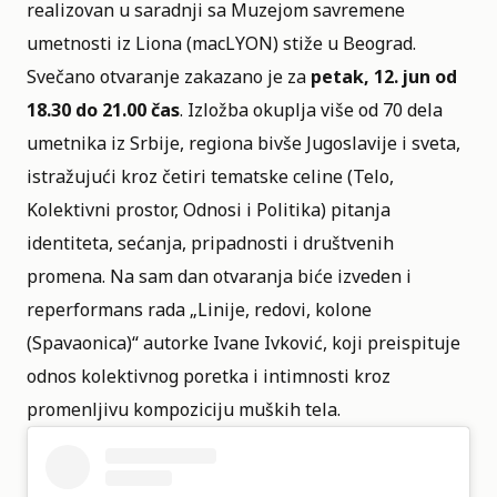
realizovan u saradnji sa Muzejom savremene
umetnosti iz Liona (macLYON) stiže u Beograd.
Svečano otvaranje zakazano je za
petak, 12. jun od
18.30 do 21.00 čas
. Izložba okuplja više od 70 dela
umetnika iz Srbije, regiona bivše Jugoslavije i sveta,
istražujući kroz četiri tematske celine (Telo,
Kolektivni prostor, Odnosi i Politika) pitanja
identiteta, sećanja, pripadnosti i društvenih
promena. Na sam dan otvaranja biće izveden i
reperformans rada „Linije, redovi, kolone
(Spavaonica)“ autorke Ivane Ivković, koji preispituje
odnos kolektivnog poretka i intimnosti kroz
promenljivu kompoziciju muških tela.