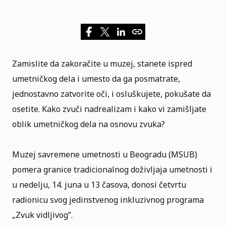
Zamislite da zakoračite u muzej, stanete ispred
umetničkog dela i umesto da ga posmatrate,
jednostavno zatvorite oči, i osluškujete, pokušate da
osetite. Kako zvuči nadrealizam i kako vi zamišljate
oblik umetničkog dela na osnovu zvuka?
Muzej savremene umetnosti u Beogradu (MSUB)
pomera granice tradicionalnog doživljaja umetnosti i
u nedelju, 14. juna u 13 časova, donosi četvrtu
radionicu svog jedinstvenog inkluzivnog programa
„Zvuk vidljivog”
.