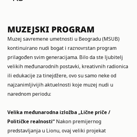
MUZEJSKI PROGRAM
Muzej savremene umetnosti u Beogradu (MSUB)
kontinuirano nudi bogat i raznovrstan program
prilagođen svim generacijama. Bilo da ste ljubitelj
velikih međunarodnih postavki, kreativnih radionica
ili edukacije za tinejdžere, ovo su samo neke od
najzanimljivijih aktuelnosti koje muzej nudi u
narednom periodu:
Velika međunarodna izložba
„Lične priče /
Političke realnosti“
Nakon premijernog
predstavljanja u Lionu, ovaj veliki projekat