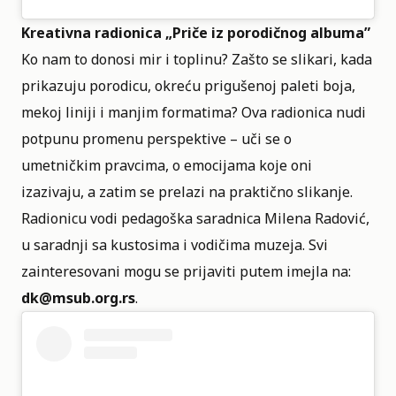
Kreativna radionica „Priče iz porodičnog albuma”
Ko nam to donosi mir i toplinu? Zašto se slikari, kada
prikazuju porodicu, okreću prigušenoj paleti boja,
mekoj liniji i manjim formatima? Ova radionica nudi
potpunu promenu perspektive – uči se o
umetničkim pravcima, o emocijama koje oni
izazivaju, a zatim se prelazi na praktično slikanje.
Radionicu vodi pedagoška saradnica Milena Radović,
u saradnji sa kustosima i vodičima muzeja. Svi
zainteresovani mogu se prijaviti putem imejla na:
dk@msub.org.rs
.