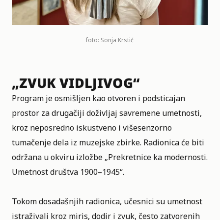
foto: Sonja Krstić
„ZVUK VIDLJIVOG“
Program je osmišljen kao otvoren i podsticajan
prostor za drugačiji doživljaj savremene umetnosti,
kroz neposredno iskustveno i višesenzorno
tumačenje dela iz muzejske zbirke. Radionica će biti
održana u okviru izložbe
„Prekretnice ka modernosti.
Umetnost društva 1900–1945“
.
Tokom dosadašnjih radionica, učesnici su umetnost
istraživali kroz miris, dodir i zvuk, često zatvorenih