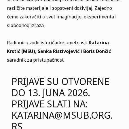
različite materijale i sopstveni doživljaj. Zajedno
ćemo zakoračiti u svet imaginacije, eksperimenta i
slobodnog izraza.
Radionicu vode istoričarke umetnosti
Katarina
Krstić (MSU), Senka Ristivojević i Boris Dončić
saradnik za pristupačnost.
PRIJAVE SU OTVORENE
DO 13. JUNA 2026.
PRIJAVE SLATI NA:
KATARINA@MSUB.ORG.
RS