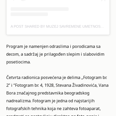
A POST SHARED BY MUZEJ SAVREMENE UMETNOSTI BGD (@MSUB_MOCAB)
Program je namenjen odraslima i porodicama sa
decom, a sadržaj je prilagođen slepim i slabovidim
posetiocima.
Četvrta radionica posvećena je delima „Fotogram br.
2” i “Fotogram br. 4, 1928, Stevana Živadinovića, Vana
Bora značajnog predstavnika beogradskog
nadrealizma. Fotogram je jedna od najstarijih
fotografskih tehnika koja ne zahteva fotoaparat,