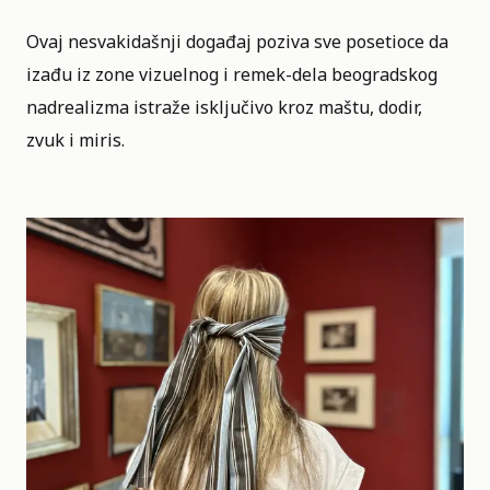
Ovaj nesvakidašnji događaj poziva sve posetioce da
izađu iz zone vizuelnog i remek-dela beogradskog
nadrealizma istraže isključivo kroz maštu, dodir,
zvuk i miris.