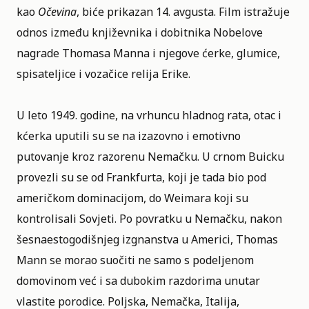
kao
Očevina
, biće prikazan 14. avgusta. Film istražuje
odnos između književnika i dobitnika Nobelove
nagrade
Thomasa Manna
i njegove ćerke, glumice,
spisateljice i vozačice relija
Erike
.
U leto 1949. godine, na vrhuncu hladnog rata, otac i
kćerka uputili su se na izazovno i emotivno
putovanje kroz razorenu Nemačku. U crnom Buicku
provezli su se od Frankfurta, koji je tada bio pod
američkom dominacijom, do Weimara koji su
kontrolisali Sovjeti. Po povratku u Nemačku, nakon
šesnaestogodišnjeg izgnanstva u Americi, Thomas
Mann se morao suočiti ne samo s podeljenom
domovinom već i sa dubokim razdorima unutar
vlastite porodice. Poljska, Nemačka, Italija,