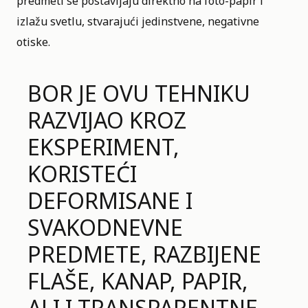
predmeti se postavljaju direktno na foto-papir i
izlažu svetlu, stvarajući jedinstvene, negativne
otiske.
BOR JE OVU TEHNIKU
RAZVIJAO KROZ
EKSPERIMENT,
KORISTEĆI
DEFORMISANE I
SVAKODNEVNE
PREDMETE, RAZBIJENE
FLAŠE, KANAP, PAPIR,
ALI I TRANSPARENTNE