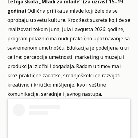
Letnja škola „Mladi za mlade” (za uzrast 15–19
godina)
Odlična prilika za mlade koji žele da se
oprobaju u svetu kulture. Kroz šest susreta koji će se
realizovati tokom juna, jula i avgusta 2026. godine,
program polaznicima nudi praktično upoznavanje sa
savremenom umetnošću. Edukacija je podeljena u tri
celine: percepcija umetnosti, marketing u muzeju i
produkcija izložbi i događaja. Radom u timovima i
kroz praktične zadatke, srednjoškolci će razvijati
kreativno i kritičko mišljenje, kao i veštine
komunikacije, saradnje i javnog nastupa.